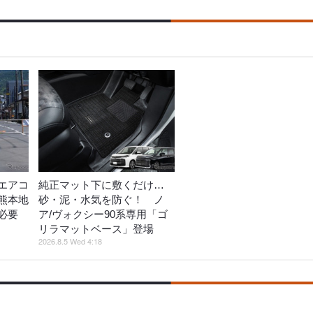
エアコ
純正マット下に敷くだけ…
熊本地
砂・泥・水気を防ぐ！ ノ
策必要
ア/ヴォクシー90系専用「ゴ
リラマットベース」登場
2026.8.5 Wed 4:18