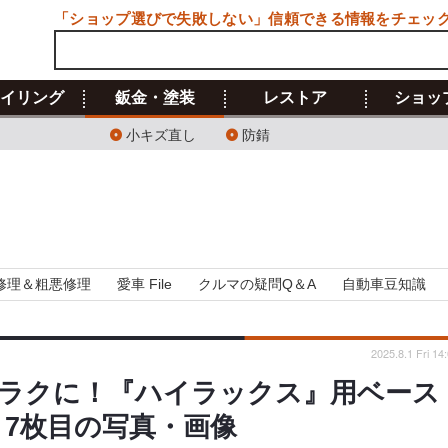
「ショップ選びで失敗しない」信頼できる情報をチェッ
イリング
鈑金・塗装
レストア
ショッ
小キズ直し
防錆
修理＆粗悪修理
愛車 File
クルマの疑問Q＆A
自動車豆知識
2025.8.1 Fri 14
ラクに！『ハイラックス』用ベース
 7枚目の写真・画像