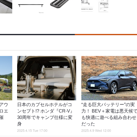
アウ
日本のカプセルホテルがコ
“走る巨大バッテリー”の実
ロエ
ンセプト!? ホンダ『CR-V』
力！ BEV＋家電は悪天候
催
30周年でキャンプ仕様に変
も快適に遊べる組み合わせ
身
だった
2025.4.15 Tue 17:00
2025.4.9 Wed 12:00