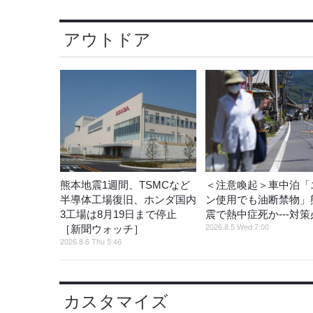
アウトドア
熊本地震1週間、TSMCなど
＜注意喚起＞車中泊「
半導体工場復旧、ホンダ国内
ン使用でも油断禁物」
3工場は8月19日まで停止
震で熱中症死か---対
2026.8.5 Wed 7:00
［新聞ウォッチ］
2026.8.6 Thu 5:46
カスタマイズ