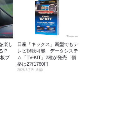
を楽し
日産「キックス」新型でもテ
!?
レビ視聴可能 データシステ
鉄板プ
ム「TV-KIT」2種が発売 価
格は2万1780円
2026.8.7 Fri 8:00