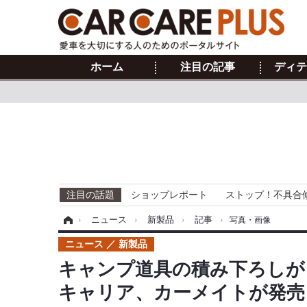
ホーム
注目の記事
ディテ
注目の話題
ショップレポート
ストップ！不具合
ホーム
›
ニュース
›
新製品
›
記事
›
写真・画像
ニュース
新製品
キャンプ道具の積み下ろしが
キャリア、カーメイトが発売