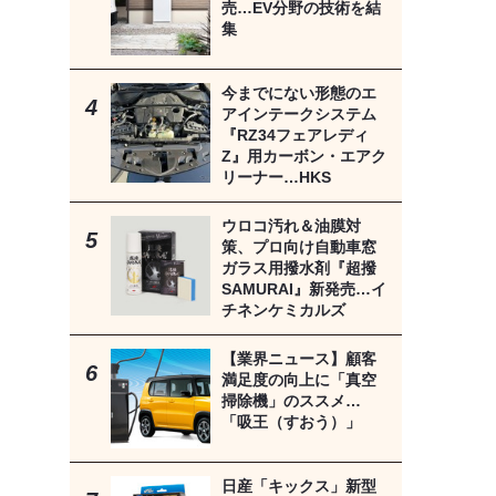
売…EV分野の技術を結
集
今までにない形態のエ
アインテークシステム
『RZ34フェアレディ
Z』用カーボン・エアク
リーナー…HKS
ウロコ汚れ＆油膜対
策、プロ向け自動車窓
ガラス用撥水剤『超撥
SAMURAI』新発売…イ
チネンケミカルズ
【業界ニュース】顧客
満足度の向上に「真空
掃除機」のススメ…
「吸王（すおう）」
日産「キックス」新型