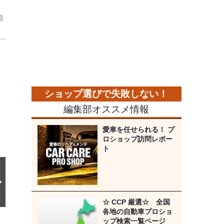
格
次
の
画
像
編集部オススメ情報
愛車を任せられる！ プ
ロショップ訪問レポー
ト
☆ CCP 厳選☆ 全国
各地の自動車プロショ
ップ検索一覧ページ