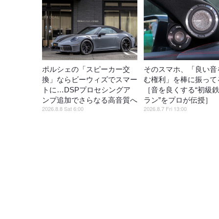
ポルシェの「スピーカー交
そのスマホ、「良い音
換」ならビーウィズでスマー
む権利」を棒に振ってる
トに…DSPプロセシングア
［音を良くする“初級
ンプ追加でさらなる高音質へ
ラン”をプロが伝授］
2026.8.8 Sat 6:00
2026.8.7 Fri 13:00