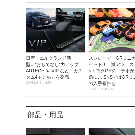
日産・エルグランド新
スシローで「GRミニ
型…“おもてなし”力アップ、
ゲット！ 激アツ、ス
AUTECH や VIP など「カス
×トヨタGRのコラボ
タム4モデル」を発売
題に… SNSではGR
2026.8.8 Sat 6:56
の入手報告も
2026.8.8 Sat 6:46
部品・用品