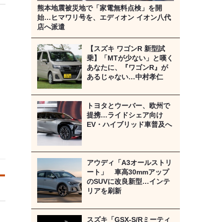
熊本地震被災地で「家電無料点検」を開
始…ヒマワリ号を、エディオン イオン八代
店へ派遣
【スズキ ワゴンR 新型試
乗】「MTが少ない」と嘆く
あなたに、『ワゴンR』が
あるじゃない…中村孝仁
トヨタとウーバー、欧州で
提携…ライドシェア向け
EV・ハイブリッド車普及へ
アウディ「A3オールストリ
ート」 車高30mmアップ
のSUVに改良新型…インテ
リアを刷新
スズキ「GSX-S/Rミーティ