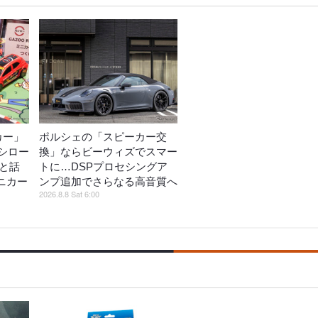
カー」
ポルシェの「スピーカー交
シロー
換」ならビーウィズでスマー
がと話
トに…DSPプロセシングア
ミニカー
ンプ追加でさらなる高音質へ
2026.8.8 Sat 6:00