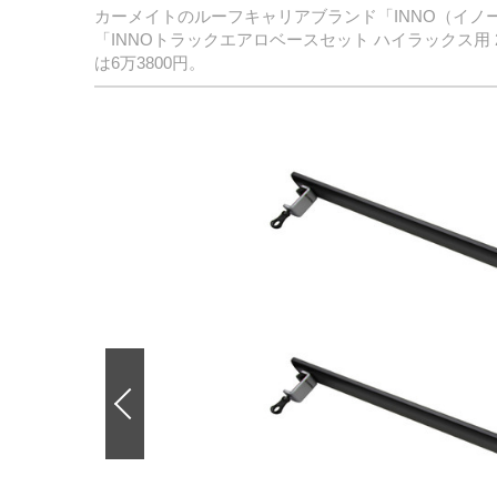
カーメイトのルーフキャリアブランド「INNO（イ
「INNOトラックエアロベースセット ハイラックス
は6万3800円。
前
の
画
像