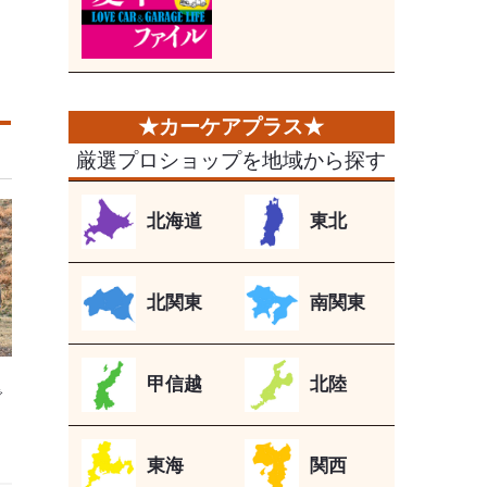
厳選プロショップを地域から探す
北海道
東北
北関東
南関東
甲信越
北陸
で
東海
関西