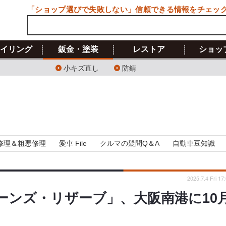
「ショップ選びで失敗しない」信頼できる情報をチェッ
イリング
鈑金・塗装
レストア
ショッ
小キズ直し
防錆
修理＆粗悪修理
愛車 File
クルマの疑問Q＆A
自動車豆知識
2025.7.4 Fri 17
ーンズ・リザーブ」、大阪南港に10