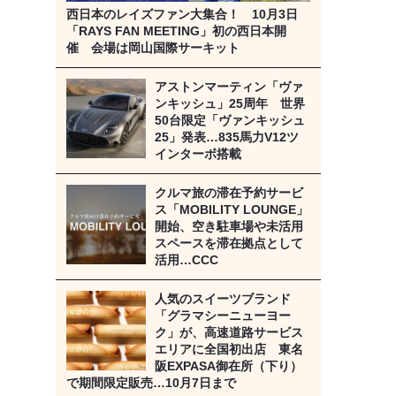
西日本のレイズファン大集合！ 10月3日
「RAYS FAN MEETING」初の西日本開
催 会場は岡山国際サーキット
アストンマーティン「ヴァ
ンキッシュ」25周年 世界
50台限定「ヴァンキッシュ
25」発表…835馬力V12ツ
インターボ搭載
クルマ旅の滞在予約サービ
ス「MOBILITY LOUNGE」
開始、空き駐車場や未活用
スペースを滞在拠点として
活用…CCC
人気のスイーツブランド
「グラマシーニューヨー
ク」が、高速道路サービス
エリアに全国初出店 東名
阪EXPASA御在所（下り）
で期間限定販売…10月7日まで