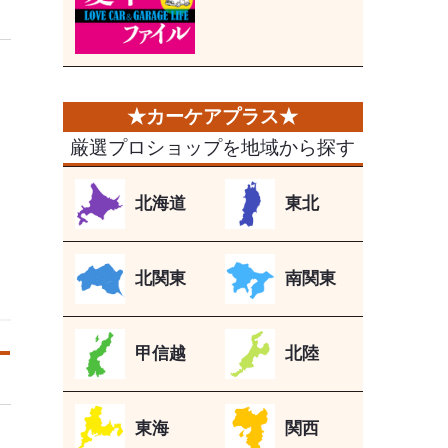
厳選プロショップを地域から探す
北海道
東北
北関東
南関東
甲信越
北陸
東海
関西