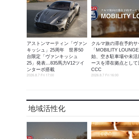
アストンマーティン「ヴァン
クルマ旅の滞在予約サ
キッシュ」25周年 世界50
「MOBILITY LOUNG
台限定「ヴァンキッシュ
始、空き駐車場や未活
25」発表…835馬力V12ツイ
ースを滞在拠点として
ンターボ搭載
CCC
2026.8.7 Fri 17:00
2026.8.7 Fri 16:00
地域活性化