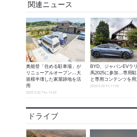
関連ニュース
奥能登「住める駐車場」が
BYD、ジャパンEVラ
リニューアルオープン…大
馬2025に参加…専用
規模半壊した家屋跡地を活
と専用コンテンツを用
用
2025.6.20 Fri 11:00
2025.5.22 Thu 14:00
ドライブ