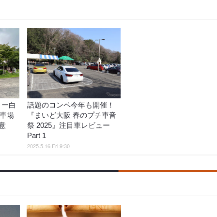
リー白
話題のコンペ今年も開催！
駐車場
『まいど大阪 春のプチ車音
意
祭 2025』注目車レビュー
Part 1
2025.5.16 Fri 9:30