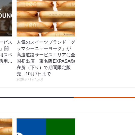
ービス
人気のスイーツブランド「グ
E」開
ラマシーニューヨーク」が、
用スペ
高速道路サービスエリアに全
活用…
国初出店 東名阪EXPASA御
在所（下り）で期間限定販
売…10月7日まで
2026.8.7 Fri 15:00