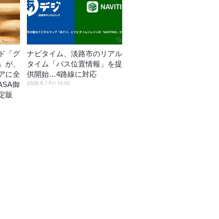
ド「グ
ナビタイム、淡路市のリアル
」が、
タイム「バス位置情報」を提
アに全
供開始…4路線に対応
2026.8.7 Fri 14:00
ASA御
定販