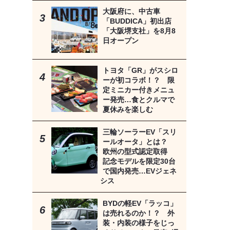
大阪府に、中古車
「BUDDICA」初出店
「大阪堺支社」を8月8
日オープン
トヨタ「GR」がスシロ
ーが初コラボ！？ 限
定ミニカー付きメニュ
ー発売…食とクルマで
夏休みを楽しむ
三輪ソーラーEV「スリ
ールオータ」とは？
欧州の型式認定取得
記念モデルを限定30台
で国内発売…EVジェネ
シス
BYDの軽EV「ラッコ」
は売れるのか！？ 外
装・内装の様子をじっ