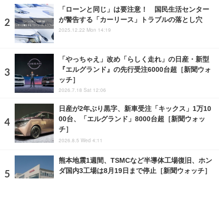
「ローンと同じ」は要注意！ 国民生活センター
が警告する「カーリース」トラブルの落とし穴
2025.12.22 Mon 14:19
「やっちゃえ」改め「らしく走れ」の日産・新型
『エルグランド』の先行受注6000台超［新聞ウォ
ッチ］
2026.7.18 Sat 12:06
日産が2年ぶり黒字、新車受注「キックス」1万10
00台、「エルグランド」8000台超［新聞ウォッ
チ］
2026.8.5 Wed 4:11
熊本地震1週間、TSMCなど半導体工場復旧、ホン
ダ国内3工場は8月19日まで停止［新聞ウォッチ］
2026.8.6 Thu 5:46
ランキングをもっと見る