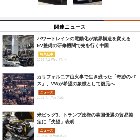
関連ニュース
パワートレインの電動化が業界構造を変える…
EV整備の研修機関で先を行く中国
特集記事
2025.7.2 Wed 17:14
カリフォルニア山火事で生き残った「奇跡のバ
ス」、VWが希望の象徴として復元へ
ニュース
2025.7.1 Tue 7:00
米ビッグ3、トランプ政権の英国優遇の貿易協
定に「失望」表明
ニュース
2025.5.19 Mon 9:31