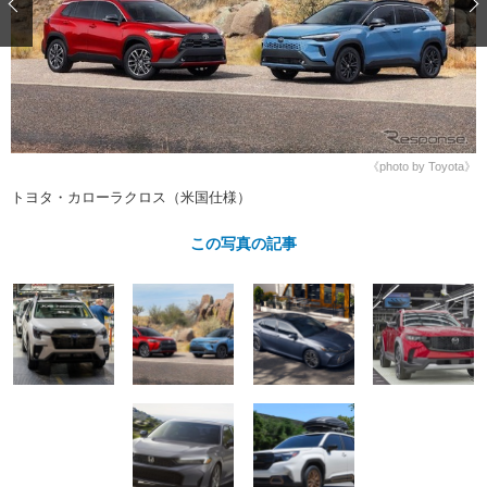
ショップレポート
愛車 File
ディテイリング
自動車豆知識
ストップ！不具合修理＆粗悪修理
ディテイリング
洗車
鈑金・塗装
鈑金・塗装
ヘッドライト磨き
コーティング
小キズ直し
防錆
特集記事
フィルム・ラッピング
ストップ 不具合修理＆粗悪修理
カーメーカー「旧車」関連プロジェ
ショップ紹介
クト
《photo by Toyota》
ショップレポート
プロショップ検索
レストア
トヨタ・カローラクロス（米国仕様）
コラム
カーメーカー「旧車」関連プロジ
コラム
イベント
この写真の記事
ェクト
インタビュー
イベント告知
イベントレポート