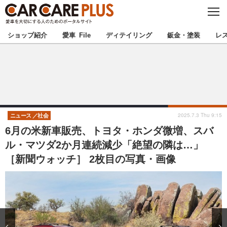
C
L
O
★カーケアプラス認定★
厳選プロショップを地域から探す
S
ショップ紹介
愛車 File
ディテイリング
鈑金・塗装
レ
E
北海道
東北
北関東
南関東
甲信越
北陸
2025.7.3 Thu 9:15
ニュース
社会
6月の米新車販売、トヨタ・ホンダ微増、スバ
東海
関西
ル・マツダ2か月連続減少「絶望の隣は…」
［新聞ウォッチ］ 2枚目の写真・画像
中国
四国
九州
沖縄
注目の記事