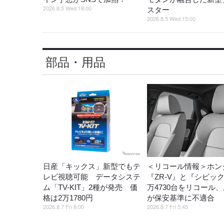
2026.8.5 Wed 18:00
スター
2026.8.5 Wed 15:00
部品・用品
日産「キックス」新型でもテ
＜リコール情報＞ホン
レビ視聴可能 データシステ
『ZR-V』と『シビッ
ム「TV-KIT」2種が発売 価
万4730台をリコール
格は2万1780円
が保安基準に不適合
2026.8.7 Fri 8:00
2026.8.7 Fri 5:45