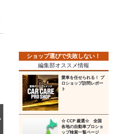
発
次
の
画
像
編集部オススメ情報
愛車を任せられる！ プ
ロショップ訪問レポー
ト
☆ CCP 厳選☆ 全国
各地の自動車プロショ
ップ検索一覧ページ