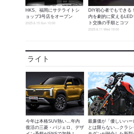
HKS、福岡にサテライトシ
DIY初心者でもできる
ョップ3号店をオープン
内を劇的に変えるLED
ト交換の手順とコツ
2025.6.15 Sun 10:00
2025.6.11 Wed 19:00
ライト
今年は本格SUV熱い…年内
最廉価が「優しいハー
復活の三菱・パジェロ、デザ
とは限らない…クラシ
イン予想がSNSで加熱！
モダンが融合した新型