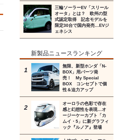
三輪ソーラーEV「スリール
オータ」とは？ 欧州の型
式認定取得 記念モデルを
限定30台で国内発売…EVジ
ェネシス
新製品ニュースランキング
無限、新型ホンダ「N-
BOX」用パーツ発
売！ My Special
BOX コンセプトで個
性＆迫力アップ
オーロラの色彩で存在
感と幻想性を表現…オ
ージーケーカブト「カ
ムイ・5」に新グラフィ
ック『ルノア』登場