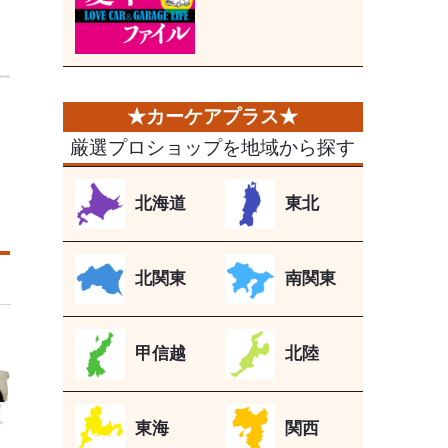
厳選プロショップを地域から探す
北海道
東北
北関東
南関東
甲信越
北陸
東海
関西