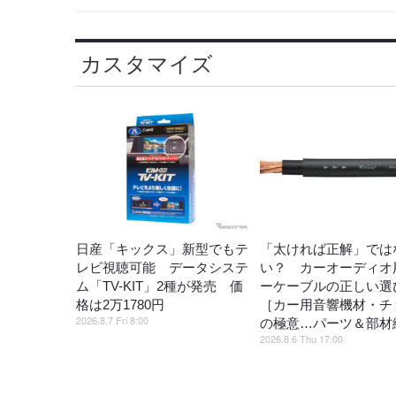
カスタマイズ
日産「キックス」新型でもテ
「太ければ正解」では
レビ視聴可能 データシステ
い？ カーオーディオ
ム「TV-KIT」2種が発売 価
ーケーブルの正しい選
格は2万1780円
［カー用音響機材・チ
2026.8.7 Fri 8:00
の極意…パーツ＆部材
2026.8.6 Thu 17:00