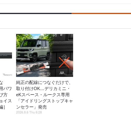
な
純正の配線につなぐだけで、
用パワ
取り付けOK…デリカミニ・
び方
eKスペース・ルークス専用
ョイス
「アイドリングストップキャ
編］
ンセラー」発売
2026.8.6 Thu 6:28