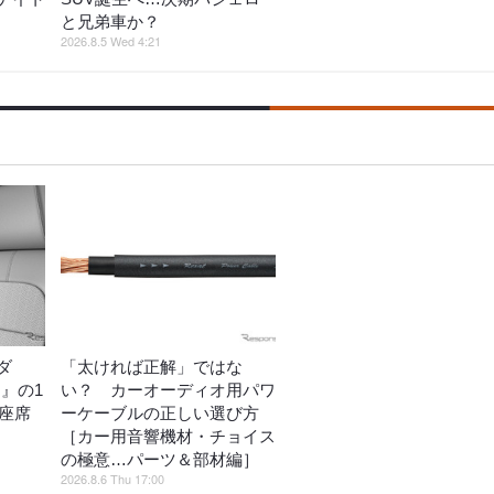
と兄弟車か？
2026.8.5 Wed 4:21
ダ
「太ければ正解」ではな
ク』の1
い？ カーオーディオ用パワ
、座席
ーケーブルの正しい選び方
［カー用音響機材・チョイス
の極意…パーツ＆部材編］
2026.8.6 Thu 17:00