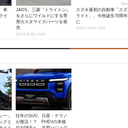
！ 車
JAOS、三菱『トライトン』
スズキ最初の自動車「スズ
ライ
をさらにワイルドにする専
ライト」、今秋誕生70周年
用カスタマイズパーツを発
に
売
2025.5.19 Mon 12:00
2025.5.26 Mon 16:00
レー」
往年のSUV、日産・テラノ
ックと
が復活！？ PHEVの本格
ナイト
SUV誕生へ…次期パジェロ