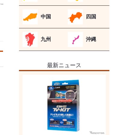
中国
四国
九州
沖縄
最新ニュース