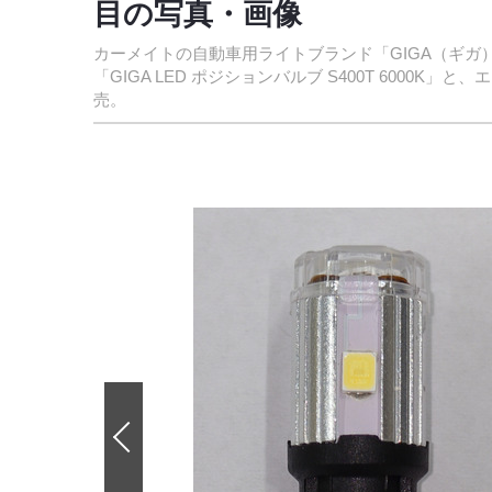
目の写真・画像
カーメイトの自動車用ライトブランド「GIGA（ギガ
「GIGA LED ポジションバルブ S400T 6000K」
売。
前
の
画
像