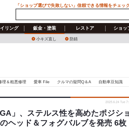
「ショップ選びで失敗しない」信頼できる情報をチェッ
イリング
鈑金・塗装
レストア
ショッ
小キズ直し
防錆
修理＆粗悪修理
愛車 File
クルマの疑問Q＆A
自動車豆知識
2025.6.24 Tue 7
IGA」、ステルス性を高めたポジシ
のヘッド＆フォグバルブを発売 6枚