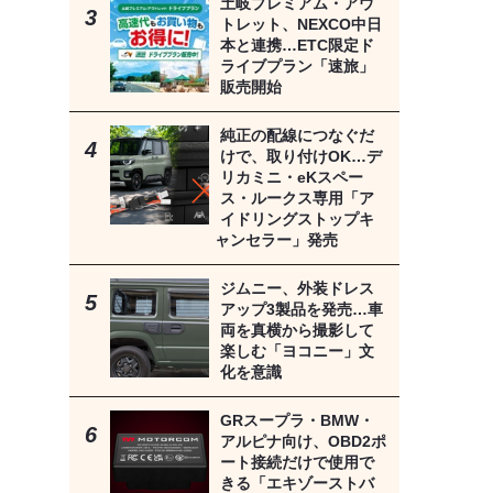
土岐プレミアム・アウ
トレット、NEXCO中日
本と連携…ETC限定ド
ライブプラン「速旅」
販売開始
純正の配線につなぐだ
けで、取り付けOK…デ
リカミニ・eKスペー
ス・ルークス専用「ア
イドリングストップキ
ャンセラー」発売
ジムニー、外装ドレス
アップ3製品を発売…車
両を真横から撮影して
楽しむ「ヨコニー」文
化を意識
GRスープラ・BMW・
アルピナ向け、OBD2ポ
ート接続だけで使用で
きる「エキゾーストバ