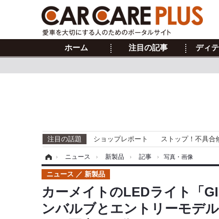
ホーム
注目の記事
ディテ
注目の話題
ショップレポート
ストップ！不具合
ホーム
›
ニュース
›
新製品
›
記事
›
写真・画像
ニュース
新製品
カーメイトのLEDライト「G
ンバルブとエントリーモデル