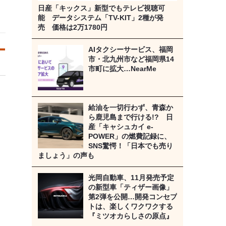
日産「キックス」新型でもテレビ視聴可
能 データシステム「TV-KIT」2種が発
売 価格は2万1780円
AIタクシーサービス、福岡
市・北九州市など福岡県14
市町に拡大…NearMe
給油を一切行わず、青森か
ら鹿児島まで行ける!? 日
産「キャシュカイ e-
POWER」の燃費記録に、
SNS驚愕！「日本でも売り
ましょう」の声も
光岡自動車、11月発売予定
の新型車「ティザー画像」
第2弾を公開…開発コンセプ
トは、楽しくワクワクする
『ミツオカらしさの原点』