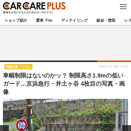
C
L
O
★カーケアプラス認定★
厳選プロショップを地域から探す
S
ショップ紹介
愛車 File
ディテイリング
鈑金・塗装
レ
E
北海道
東北
北関東
南関東
甲信越
北陸
2025.6.23 Mon 16:00
特集記事
コラム
車幅制限はないのかッ？ 制限高さ1.9mの低い
東海
関西
ガード…京浜急行・井土ヶ谷 4枚目の写真・画
像
中国
四国
九州
沖縄
注目の記事