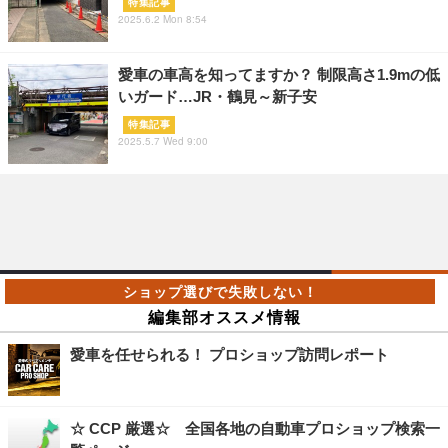
特集記事
2025.6.2 Mon 8:54
愛車の車高を知ってますか？ 制限高さ1.9mの低
いガード…JR・鶴見～新子安
特集記事
2025.5.7 Wed 9:00
編集部オススメ情報
愛車を任せられる！ プロショップ訪問レポート
☆ CCP 厳選☆ 全国各地の自動車プロショップ検索一