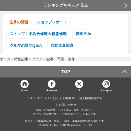
ランキングをもっと見る
注目の話題
ショップレポート
ストップ！不具合修理＆粗悪修理
愛車 File
クルマの疑問Q＆A
自動車豆知識
ホーム
›
特集記事
›
コラム
›
記事
›
写真・画像
TOP
X
home
Facebook
Instagram
CAR CARE PLUSとは
利用規約
個人情報保護方針
お問い合わせ
紹介した商品/サービスを購入、契約した場合に、
売上の一部が弊社サイトに還元されることがあります。
当サイトに掲載の記事・見出し・写真・画像の無断転載を禁じます。
© 2026 IID, Inc. © JC Resonance Co., Ltd.