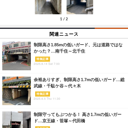
1
/
2
関連ニュース
制限高さ1.85mの低いガード、元は道路ではな
かった？…南千住～北千住
特集記事
2025.6.14 Sat 7:00
余裕ありすぎ、制限高さ1.7mの低いガード…総
武線・千駄ケ谷～代々木
特集記事
2025.6.5 Thu 11:30
制限守ってもぶつかる！ 高さ1.7mの低いガー
ド…京王線・笹塚～代田橋