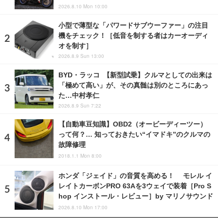
2026.8.10 Mon 10:00
小型で薄型な「パワードサブウーファー」の注目
機をチェック！［低音を制する者はカーオーディ
オを制す］
2026.8.9 Sun 13:00
BYD・ラッコ 【新型試乗】クルマとしての出来は
「極めて高い」が、その真髄は別のところにあっ
た…中村孝仁
2026.8.9 Sun 7:22
【自動車豆知識】OBD2（オービーディーツー）
って何？… 知っておきたい“イマドキ”のクルマの
故障修理
2018.1.1 Mon 8:00
ホンダ「ジェイド」の音質を高める！ モレル イ
レイトカーボンPRO 63Aを3ウェイで装着［Pro S
hop インストール・レビュー］by マリノサウンド
2026.8.10 Mon 17:00