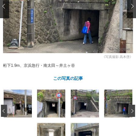
ショップレポート
愛車 File
ディテイリング
自動車豆知識
ストップ！不具合修理＆粗悪修理
ディテイリング
洗車
鈑金・塗装
鈑金・塗装
ヘッドライト磨き
コーティング
小キズ直し
防錆
特集記事
フィルム・ラッピング
ストップ 不具合修理＆粗悪修理
カーメーカー「旧車」関連プロジェ
ショップ紹介
クト
ショップレポート
プロショップ検索
レストア
《写真撮影 高木啓》
コラム
桁下1.9m、京浜急行・南太田～井土ヶ谷
カーメーカー「旧車」関連プロジ
コラム
イベント
ェクト
インタビュー
この写真の記事
イベント告知
イベントレポート
‹