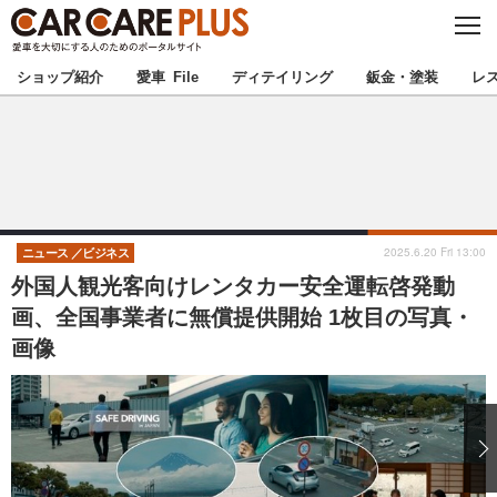
C
L
O
★カーケアプラス認定★
厳選プロショップを地域から探す
S
ショップ紹介
愛車 File
ディテイリング
鈑金・塗装
レ
E
北海道
東北
北関東
南関東
甲信越
北陸
2025.6.20 Fri 13:00
ニュース
ビジネス
外国人観光客向けレンタカー安全運転啓発動
東海
関西
画、全国事業者に無償提供開始 1枚目の写真・
画像
中国
四国
九州
沖縄
注目の記事