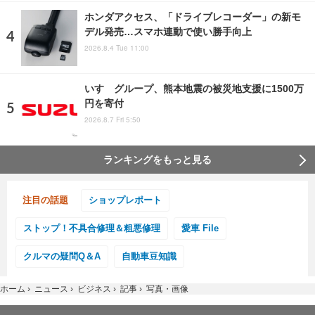
ホンダアクセス、「ドライブレコーダー」の新モ
デル発売…スマホ連動で使い勝手向上
2026.8.4 Tue 11:00
いすゞグループ、熊本地震の被災地支援に1500万
円を寄付
2026.8.7 Fri 5:50
ランキングをもっと見る
注目の話題
ショップレポート
ストップ！不具合修理＆粗悪修理
愛車 File
クルマの疑問Q＆A
自動車豆知識
ホーム
›
ニュース
›
ビジネス
›
記事
›
写真・画像