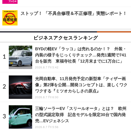
ストップ！ 「不具合修理＆不正修理」実態レポート！
ビジネスアクセスランキング
BYDの軽EV「ラッコ」は売れるのか！？ 外装・
内装の様子をじっくりチェック…発売1週間で741
台を販売 東福寺社長「12月末までに1万台に」
2026.8.7 Fri 5:42
光岡自動車、11月発売予定の新型車「ティザー画
像」第2弾を公開…開発コンセプトは、楽しくワク
ワクする『ミツオカらしさの原点』
2026.8.7 Fri 6:00
三輪ソーラーEV「スリールオータ」とは？ 欧州
の型式認定取得 記念モデルを限定30台で国内発
売…EVジェネシス
2026.8.7 Fri 5:56