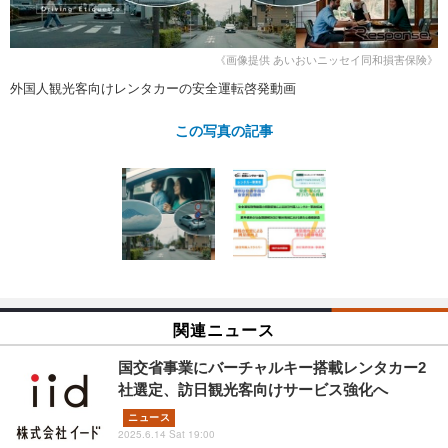
ショップレポート
愛車 File
ディテイリング
自動車豆知識
ストップ！不具合修理＆粗悪修理
ディテイリング
洗車
鈑金・塗装
《画像提供 あいおいニッセイ同和損害保険》
鈑金・塗装
ヘッドライト磨き
コーティング
外国人観光客向けレンタカーの安全運転啓発動画
小キズ直し
防錆
特集記事
フィルム・ラッピング
この写真の記事
ストップ 不具合修理＆粗悪修理
カーメーカー「旧車」関連プロジェ
ショップ紹介
クト
ショップレポート
プロショップ検索
レストア
コラム
カーメーカー「旧車」関連プロジ
コラム
イベント
ェクト
インタビュー
イベント告知
イベントレポート
関連ニュース
国交省事業にバーチャルキー搭載レンタカー2
社選定、訪日観光客向けサービス強化へ
ニュース
2025.6.14 Sat 19:00