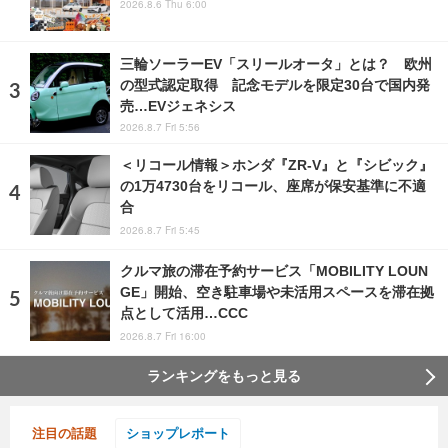
2026.8.6 Thu 6:00
三輪ソーラーEV「スリールオータ」とは？ 欧州
の型式認定取得 記念モデルを限定30台で国内発
売…EVジェネシス
2026.8.7 Fri 5:56
＜リコール情報＞ホンダ『ZR-V』と『シビック』
の1万4730台をリコール、座席が保安基準に不適
合
2026.8.7 Fri 5:45
クルマ旅の滞在予約サービス「MOBILITY LOUN
GE」開始、空き駐車場や未活用スペースを滞在拠
点として活用…CCC
2026.8.7 Fri 16:00
ランキングをもっと見る
注目の話題
ショップレポート