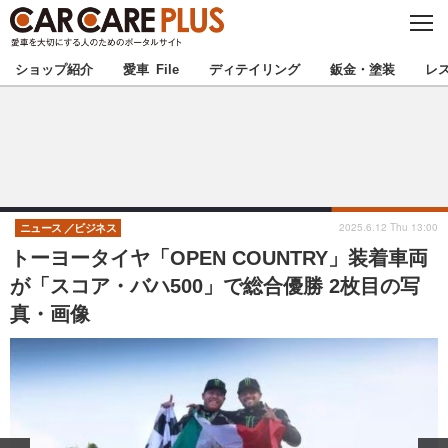
C
L
O
★カーケアプラス認定★
厳選プロショップを地域から探す
S
ショップ紹介
愛車 File
ディテイリング
鈑金・塗装
レ
E
北海道
東北
北関東
南関東
甲信越
北陸
2025.6.12 Thu 13:00
ニュース
ビジネス
トーヨータイヤ「OPEN COUNTRY」装着車両
東海
関西
が「スコア・バハ500」で総合優勝 2枚目の写
真・画像
中国
四国
九州
沖縄
注目の記事