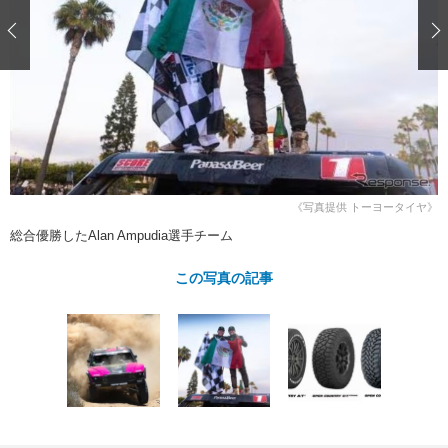
ショップレポート
愛車 File
ディテイリング
自動車豆知識
ストップ！不具合修理＆粗悪修理
ディテイリング
洗車
鈑金・塗装
鈑金・塗装
ヘッドライト磨き
コーティング
小キズ直し
防錆
特集記事
フィルム・ラッピング
ストップ 不具合修理＆粗悪修理
カーメーカー「旧車」関連プロジェ
ショップ紹介
クト
ショップレポート
プロショップ検索
レストア
コラム
《写真提供 トーヨータイヤ》
カーメーカー「旧車」関連プロジ
コラム
イベント
ェクト
総合優勝したAlan Ampudia選手チーム
インタビュー
イベント告知
イベントレポート
この写真の記事