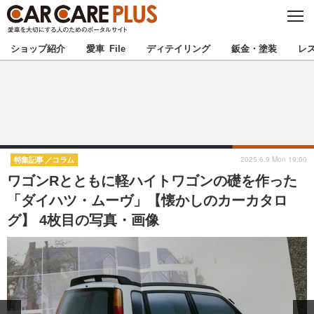
C
L
O
★カーケアプラス認定★
厳選プロショップを地域から探す
S
ショップ紹介
愛車 File
ディテイリング
鈑金・塗装
レ
E
北海道
東北
北関東
南関東
甲信越
北陸
2025.6.9 Mon 19:00
特集記事
コラム
ワゴンRとともに軽ハイトワゴンの礎を作った
東海
関西
「ダイハツ・ムーヴ」【懐かしのカーカタロ
グ】 4枚目の写真・画像
中国
四国
九州
沖縄
注目の記事