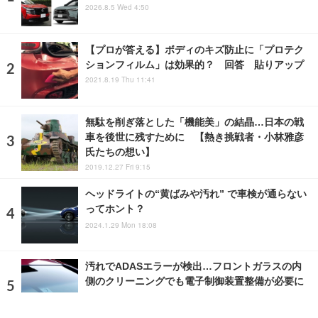
2026.8.5 Wed 4:50
【プロが答える】ボディのキズ防止に「プロテク
ションフィルム」は効果的？ 回答 貼りアップ
2021.8.19 Thu 11:41
無駄を削ぎ落とした「機能美」の結晶…日本の戦
車を後世に残すために 【熱き挑戦者・小林雅彦
氏たちの想い】
2019.12.27 Fri 9:15
ヘッドライトの“黄ばみや汚れ” で車検が通らない
ってホント？
2024.1.29 Mon 18:08
汚れでADASエラーが検出…フロントガラスの内
側のクリーニングでも電子制御装置整備が必要に
2023.3.6 Mon 10:26