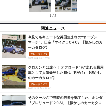
1
/
2
関連ニュース
今見てもキュートな英国生まれの“オープン・
マーチ”、日産『マイクラC＋C』【懐かしのカ
ーカタログ】
ガレージライフ
2025.6.3 Tue 18:00
クロカンとは違う！ オフロード“も”走れる乗用
車として人気爆発した初代『RAV4』【懐かし
のカーカタログ】
ガレージライフ
2025.5.27 Tue 20:00
そのクールさで当時の若者を魅了した、ホンダ
『プレリュード 2.0 Si』【懐かしのカーカタロ