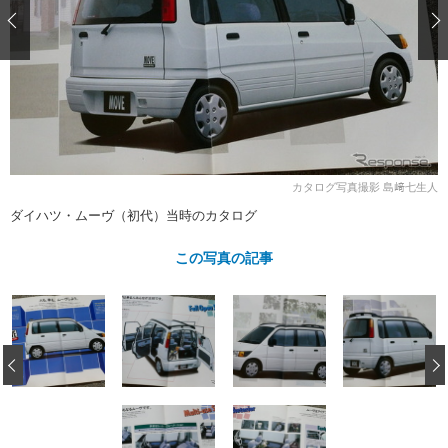
ショップレポート
愛車 File
ディテイリング
自動車豆知識
ストップ！不具合修理＆粗悪修理
ディテイリング
洗車
鈑金・塗装
鈑金・塗装
ヘッドライト磨き
コーティング
小キズ直し
防錆
特集記事
フィルム・ラッピング
ストップ 不具合修理＆粗悪修理
カーメーカー「旧車」関連プロジェ
ショップ紹介
クト
ショップレポート
プロショップ検索
レストア
カタログ写真撮影 島﨑七生人
コラム
ダイハツ・ムーヴ（初代）当時のカタログ
カーメーカー「旧車」関連プロジ
コラム
イベント
ェクト
インタビュー
この写真の記事
イベント告知
イベントレポート
‹