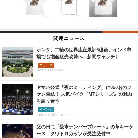
関連ニュース
ホンダ、二輪の世界生産累計5億台、インド市
場でも増産販売攻勢へ［新聞ウォッチ］
ニュース
2025.5.23 Fri 10:04
ヤマハ公式「夜のミーティング」に650名のフ
ァン集結！ 人気バイク『MTシリーズ』の魅力
を語り合う
イベント
2025.5.19 Mon 18:00
父の日に「愛車ナンバープレート」の革キーケ
ース…クワトロガッツが受注受付中