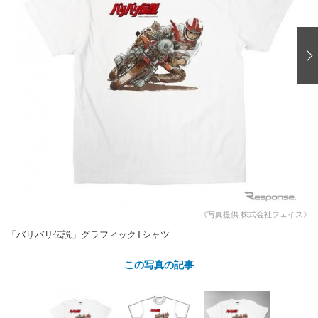
ショップレポート
愛車 File
ディテイリング
自動車豆知識
ストップ！不具合修理＆粗悪修理
ディテイリング
洗車
鈑金・塗装
鈑金・塗装
ヘッドライト磨き
コーティング
小キズ直し
防錆
特集記事
フィルム・ラッピング
ストップ 不具合修理＆粗悪修理
カーメーカー「旧車」関連プロジェ
ショップ紹介
クト
ショップレポート
プロショップ検索
レストア
コラム
カーメーカー「旧車」関連プロジ
コラム
イベント
ェクト
インタビュー
イベント告知
イベントレポート
《写真提供 株式会社フェイス》
「バリバリ伝説」グラフィックTシャツ
この写真の記事