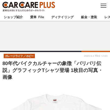
C
L
O
★カーケアプラス認定★
厳選プロショップを地域から探す
S
ショップ紹介
愛車 File
ディテイリング
鈑金・塗装
レ
E
北海道
東北
北関東
南関東
甲信越
北陸
2025.6.4 Wed 12:00
ガレージライフ
ホビー
80年代バイクカルチャーの象徴「バリバリ伝
東海
関西
説」グラフィックTシャツ登場 1枚目の写真・
画像
中国
四国
九州
沖縄
注目の記事