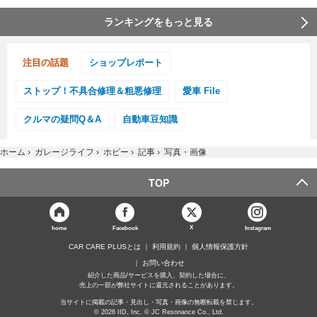
ランキングをもっと見る
注目の話題
ショップレポート
ストップ！不具合修理＆粗悪修理
愛車 File
クルマの疑問Q＆A
自動車豆知識
ホーム
›
ガレージライフ
›
ホビー
›
記事
›
写真・画像
TOP
X
home
Facebook
Instagram
CAR CARE PLUSとは
利用規約
個人情報保護方針
お問い合わせ
紹介した商品/サービスを購入、契約した場合に、
売上の一部が弊社サイトに還元されることがあります。
当サイトに掲載の記事・見出し・写真・画像の無断転載を禁じます。
© 2026 IID, Inc. © JC Resonance Co., Ltd.