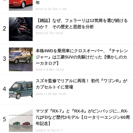
年
2019.12.24 Tue 11:49
【雑誌】なぜ、フェラーリは12気筒を選び続ける
のか？ その歴史と思想を分析
2026.8.6 Thu 19:00
本格4WDを乗用車にクロスオーバー、『チャレン
ジャー』は三菱SUVの先駆けだった【懐かしのカ
ーカタログ】
2024.4.8 Mon 18:00
スズキ監修でリアルに再現！ 初代『ワゴンR』が
カプセルトイに登場
2024.11.30 Sat 18:00
マツダ『RX-7』と『RX-8』がピンバッジに…RX-
7はFDなど歴代3モデル【ロータリーエンジン60周
年記念】
2026.6.16 Tue 9:17