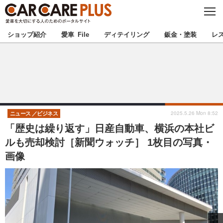
C
L
O
★カーケアプラス認定★
厳選プロショップを地域から探す
S
ショップ紹介
愛車 File
ディテイリング
鈑金・塗装
レ
E
北海道
東北
北関東
南関東
甲信越
北陸
2025.5.26 Mon 8:52
ニュース
ビジネス
「歴史は繰り返す」日産自動車、横浜の本社ビ
東海
関西
ルも売却検討［新聞ウォッチ］ 1枚目の写真・
画像
中国
四国
九州
沖縄
注目の記事