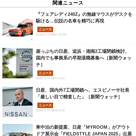
関連ニュース
『フェアレディ240Z』の無線マウスがデスクを
駆ける…伝説の名車を精巧に再現
ニュース
2025.5.19 Mon 20:00
崖っぷちの日産、追浜・湘南2工場閉鎖検討、
国内でも事務系の早期退職募集へ［新聞ウォッ
チ］
ニュース
2025.5.19 Mon 9:25
日産、国内外7工場閉鎖へ、エスピノーサ社長
「厳しい目で精査した」［新聞ウォッチ］
ニュース
2025.5.14 Wed 9:00
車中泊の新提案、日産「MYROOM」がアウト
ドア展示会「FIELDSTYLE JAPAN 2025」出展