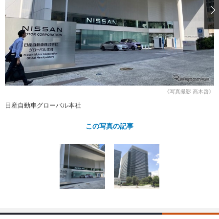
ショップレポート
愛車 File
ディテイリング
自動車豆知識
ストップ！不具合修理＆粗悪修理
ディテイリング
洗車
鈑金・塗装
鈑金・塗装
ヘッドライト磨き
コーティング
小キズ直し
防錆
特集記事
フィルム・ラッピング
ストップ 不具合修理＆粗悪修理
カーメーカー「旧車」関連プロジェ
ショップ紹介
クト
ショップレポート
プロショップ検索
レストア
《写真撮影 高木啓》
コラム
日産自動車グローバル本社
カーメーカー「旧車」関連プロジ
コラム
イベント
ェクト
インタビュー
この写真の記事
イベント告知
イベントレポート