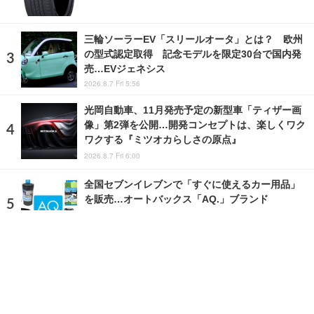
三輪ソーラーEV「スリールオータ」とは？ 欧州
の型式認定取得 記念モデルを限定30台で国内発
売…EVジェネシス
2026.8.7 Fri 5:56
光岡自動車、11月発売予定の新型車「ティザー画
像」第2弾を公開…開発コンセプトは、楽しくワク
ワクする『ミツオカらしさの原点』
2026.8.7 Fri 6:00
全国セブンイレブンで「すぐに使えるカー用品」
を販売…オートバックス「AQ.」ブランド
2024.12.13 Fri 19:00
ランキングをもっと見る
注目の話題
ショップレポート