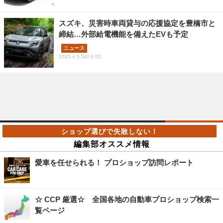
スズキ、災害時車両貸与の応援協定を豊橋市と
締結…外部給電機能を備えたEVも予定
ニュース
2025.4.5 Sat 6:03
編集部オススメ情報
愛車を任せられる！ プロショップ訪問レポート
☆ CCP 厳選☆ 全国各地の自動車プロショップ検索一
覧ページ