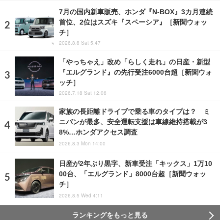
7月の国内新車販売、ホンダ『N-BOX』3カ月連続
首位、2位はスズキ『スペーシア』［新聞ウォッ
チ］
2026.8.8 Sat 5:47
「やっちゃえ」改め「らしく走れ」の日産・新型
『エルグランド』の先行受注6000台超［新聞ウォ
ッチ］
2026.7.18 Sat 12:06
家族の長距離ドライブで乗る車のタイプは？ ミ
ニバンが最多、安全運転支援は車線維持搭載が3
8%…ホンダアクセス調査
2026.8.3 Mon 14:00
日産が2年ぶり黒字、新車受注「キックス」1万10
00台、「エルグランド」8000台超［新聞ウォッ
チ］
2026.8.5 Wed 4:11
ランキングをもっと見る