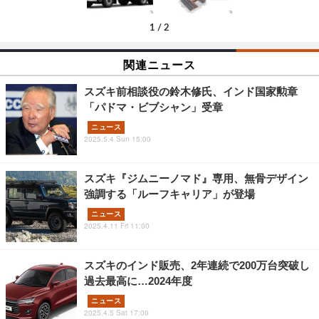
1
/
2
関連ニュース
スズキ前相談役の鈴木修氏、インド国家勲章
「パドマ・ビブシャン」受章
ニュース
2025.5.4 Sun 15:00
スズキ『ジムニーノマド』専用、無骨デザイン
強調する「ルーフキャリア」が登場
ニュース
2025.4.11 Fri 11:00
スズキのインド販売、2年連続で200万台突破し
過去最高に…2024年度
ニュース
2025.4.5 Sat 17:00