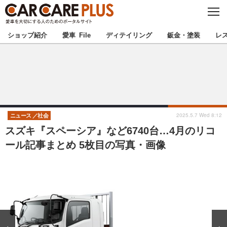
C
L
O
★カーケアプラス認定★
厳選プロショップを地域から探す
S
ショップ紹介
愛車 File
ディテイリング
鈑金・塗装
レ
E
北海道
東北
北関東
南関東
甲信越
北陸
2025.5.7 Wed 8:12
ニュース
社会
スズキ『スペーシア』など6740台…4月のリコ
東海
関西
ール記事まとめ 5枚目の写真・画像
中国
四国
九州
沖縄
注目の記事