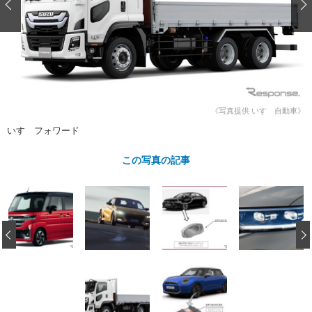
ショップレポート
愛車 File
ディテイリング
自動車豆知識
ストップ！不具合修理＆粗悪修理
ディテイリング
洗車
鈑金・塗装
鈑金・塗装
ヘッドライト磨き
コーティング
小キズ直し
防錆
特集記事
フィルム・ラッピング
ストップ 不具合修理＆粗悪修理
カーメーカー「旧車」関連プロジェ
ショップ紹介
クト
《写真提供 いすゞ自動車》
ショップレポート
プロショップ検索
レストア
いすゞフォワード
コラム
カーメーカー「旧車」関連プロジ
コラム
イベント
この写真の記事
ェクト
インタビュー
イベント告知
イベントレポート
‹