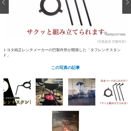
ショップレポート
愛車 File
ディテイリング
自動車豆知識
ストップ！不具合修理＆粗悪修理
ディテイリング
洗車
鈑金・塗装
鈑金・塗装
ヘッドライト磨き
コーティング
小キズ直し
防錆
特集記事
フィルム・ラッピング
ストップ 不具合修理＆粗悪修理
カーメーカー「旧車」関連プロジェ
ショップ紹介
《写真提供 巴製作所》
クト
トヨタ純正レンチメーカーの巴製作所が開発した「タフレンチスタン
ショップレポート
プロショップ検索
レストア
ド」
コラム
カーメーカー「旧車」関連プロジ
コラム
イベント
この写真の記事
ェクト
インタビュー
イベント告知
イベントレポート