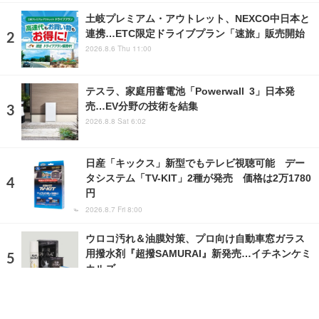
土岐プレミアム・アウトレット、NEXCO中日本と
連携…ETC限定ドライブプラン「速旅」販売開始
2026.8.6 Thu 11:00
テスラ、家庭用蓄電池「Powerwall 3」日本発
売…EV分野の技術を結集
2026.8.8 Sat 6:02
日産「キックス」新型でもテレビ視聴可能 デー
タシステム「TV-KIT」2種が発売 価格は2万1780
円
2026.8.7 Fri 8:00
ウロコ汚れ＆油膜対策、プロ向け自動車窓ガラス
用撥水剤『超撥SAMURAI』新発売…イチネンケミ
カルズ
2024.4.17 Wed 10:44
ランキングをもっと見る