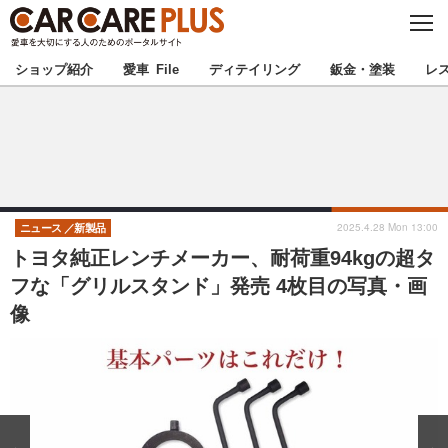
C
L
O
★カーケアプラス認定★
厳選プロショップを地域から探す
S
ショップ紹介
愛車 File
ディテイリング
鈑金・塗装
レ
E
北海道
東北
北関東
南関東
甲信越
北陸
2025.4.28 Mon 13:00
ニュース
新製品
トヨタ純正レンチメーカー、耐荷重94kgの超タ
東海
関西
フな「グリルスタンド」発売 4枚目の写真・画
像
中国
四国
九州
沖縄
注目の記事