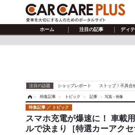
ホーム
注目の記事
ディテ
注目の話題
ショップレポート
ストップ！不具合
ホーム
›
特集記事
›
トピック
›
記事
›
写真・画像
特集記事
トピック
スマホ充電が爆速に！ 車載用
ルで決まり［特選カーアクセ