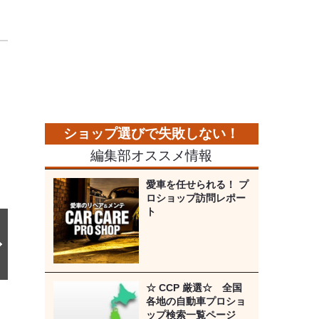
次
の
画
像
編集部オススメ情報
愛車を任せられる！ プ
ロショップ訪問レポー
ト
☆ CCP 厳選☆ 全国
各地の自動車プロショ
ップ検索一覧ページ