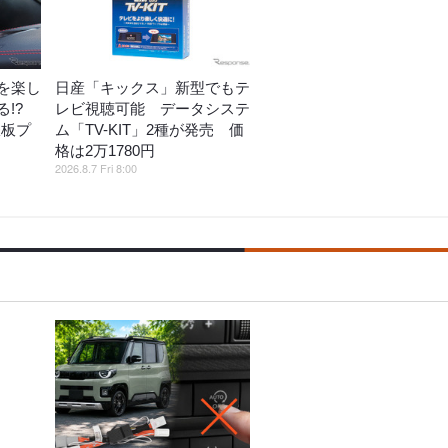
を楽し
日産「キックス」新型でもテ
!?
レビ視聴可能 データシステ
鉄板プ
ム「TV-KIT」2種が発売 価
格は2万1780円
2026.8.7 Fri 8:00