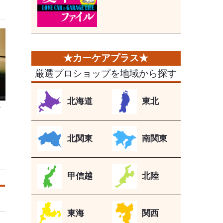
厳選プロショップを地域から探す
北海道
東北
ー
北関東
南関東
甲信越
北陸
東海
関西