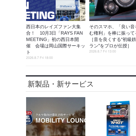
西日本のレイズファン大集
そのスマホ、「良い音
合！ 10月3日「RAYS FAN
む権利」を棒に振ってる
MEETING」初の西日本開
［音を良くする“初級
催 会場は岡山国際サーキッ
ラン”をプロが伝授］
2026.8.7 Fri 13:00
ト
2026.8.7 Fri 18:00
新製品・新サービス