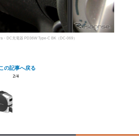
ura・DC充電器 PD36W Type-C BK（DC-069）
この記事へ戻る
2/4