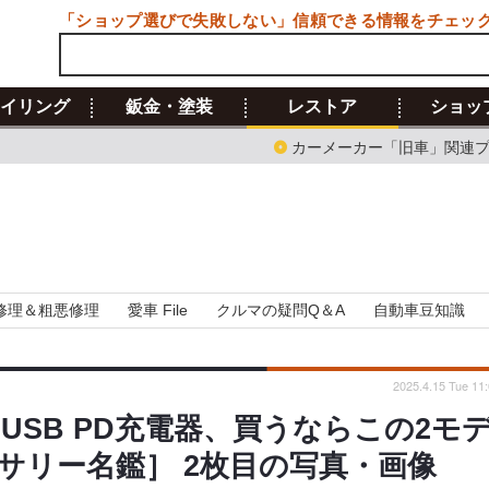
「ショップ選びで失敗しない」信頼できる情報をチェッ
イリング
鈑金・塗装
レストア
ショッ
カーメーカー「旧車」関連
修理＆粗悪修理
愛車 File
クルマの疑問Q＆A
自動車豆知識
2025.4.15 Tue 11
USB PD充電器、買うならこの2モ
サリー名鑑］ 2枚目の写真・画像