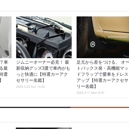
? 車
ジムニーオーナー必見！ 最
足元から差をつける、 オ
る最
新収納グッズ3選で車内がも
トバックス発・高機能マッ
特選
っと快適に【特選カーアク
ドフラップで愛車をドレス
】
セサリー名鑑】
アップ【特選カーアクセサ
リー名鑑】
2025.3.23 Sun 10:00
2025.3.17 Mon 8:00