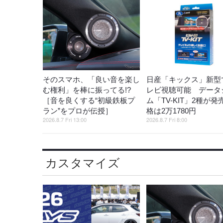
そのスマホ、「良い音を楽し
日産「キックス」新型
む権利」を棒に振ってる!?
レビ視聴可能 データ
［音を良くする“初級鉄板プ
ム「TV-KIT」2種が発
ラン”をプロが伝授］
格は2万1780円
2026.8.7 Fri 13:00
2026.8.7 Fri 8:00
カスタマイズ