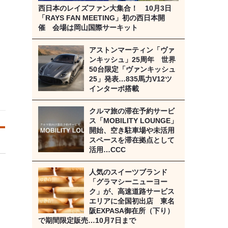
西日本のレイズファン大集合！ 10月3日
「RAYS FAN MEETING」初の西日本開
催 会場は岡山国際サーキット
アストンマーティン「ヴァ
ンキッシュ」25周年 世界
50台限定「ヴァンキッシュ
25」発表…835馬力V12ツ
インターボ搭載
クルマ旅の滞在予約サービ
ス「MOBILITY LOUNGE」
開始、空き駐車場や未活用
スペースを滞在拠点として
活用…CCC
人気のスイーツブランド
「グラマシーニューヨー
ク」が、高速道路サービス
エリアに全国初出店 東名
阪EXPASA御在所（下り）
で期間限定販売…10月7日まで