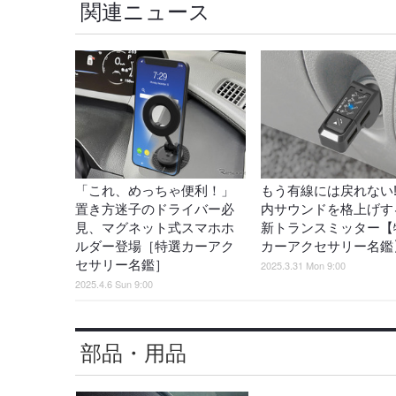
関連ニュース
「これ、めっちゃ便利！」
もう有線には戻れない!
置き方迷子のドライバー必
内サウンドを格上げす
見、マグネット式スマホホ
新トランスミッター【
ルダー登場［特選カーアク
カーアクセサリー名鑑
セサリー名鑑］
2025.3.31 Mon 9:00
2025.4.6 Sun 9:00
部品・用品