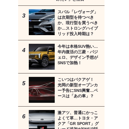
スバル「レヴォーグ」
は次期型を待つべき
か、現行型を買うべき
か…ストロングハイブ
リッド投入時期は？
今年は本格SUV熱い…
年内復活の三菱・パジ
ェロ、デザイン予想が
SNSで加熱！
こいつはバクアゲ！
光岡の新型オープンカ
ー予告にSNS興奮…ベ
ースは「あの車」？
激アツ、普通にかっこ
よくて草…トヨタ・ア
クア「GR SPORT」グ