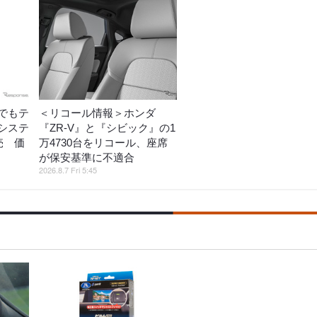
でもテ
＜リコール情報＞ホンダ
システ
『ZR-V』と『シビック』の1
売 価
万4730台をリコール、座席
が保安基準に不適合
2026.8.7 Fri 5:45