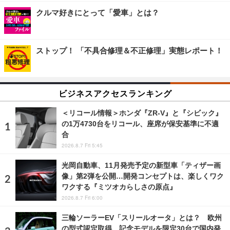
クルマ好きにとって「愛車」とは？
ストップ！ 「不具合修理＆不正修理」実態レポート！
ビジネスアクセスランキング
＜リコール情報＞ホンダ『ZR-V』と『シビック』
の1万4730台をリコール、座席が保安基準に不適
合
2026.8.7 Fri 5:45
光岡自動車、11月発売予定の新型車「ティザー画
像」第2弾を公開…開発コンセプトは、楽しくワク
ワクする『ミツオカらしさの原点』
2026.8.7 Fri 6:00
三輪ソーラーEV「スリールオータ」とは？ 欧州
の型式認定取得 記念モデルを限定30台で国内発