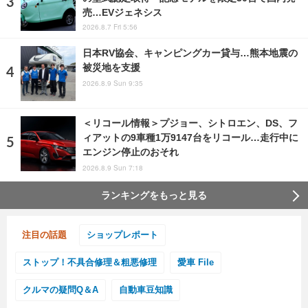
売…EVジェネシス
2026.8.7 Fri 5:56
日本RV協会、キャンピングカー貸与…熊本地震の
被災地を支援
2026.8.9 Sun 9:35
＜リコール情報＞プジョー、シトロエン、DS、フ
ィアットの9車種1万9147台をリコール…走行中に
エンジン停止のおそれ
2026.8.9 Sun 7:18
ランキングをもっと見る
注目の話題
ショップレポート
ストップ！不具合修理＆粗悪修理
愛車 File
クルマの疑問Q＆A
自動車豆知識