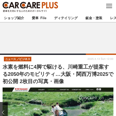
C
L
O
★カーケアプラス認定★
厳選プロショップを地域から探す
S
ショップ紹介
愛車 File
ディテイリング
鈑金・塗装
レ
E
北海道
東北
北関東
南関東
甲信越
北陸
2025.4.13 Sun 12:00
ニュース
ビジネス
水素を燃料に4脚で駆ける、川崎重工が提案す
東海
関西
る2050年のモビリティ…大阪・関西万博2025で
初公開 2枚目の写真・画像
中国
四国
九州
沖縄
注目の記事