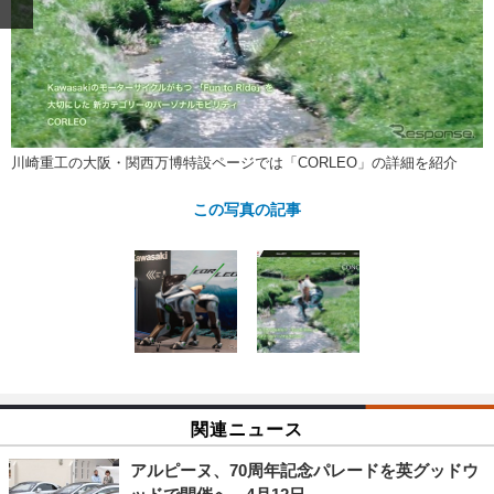
ショップレポート
愛車 File
ディテイリング
自動車豆知識
ストップ！不具合修理＆粗悪修理
ディテイリング
洗車
鈑金・塗装
鈑金・塗装
ヘッドライト磨き
コーティング
小キズ直し
防錆
特集記事
フィルム・ラッピング
ストップ 不具合修理＆粗悪修理
カーメーカー「旧車」関連プロジェ
ショップ紹介
川崎重工の大阪・関西万博特設ページでは「CORLEO」の詳細を紹介
クト
ショップレポート
プロショップ検索
レストア
この写真の記事
コラム
カーメーカー「旧車」関連プロジ
コラム
イベント
ェクト
インタビュー
イベント告知
イベントレポート
関連ニュース
アルピーヌ、70周年記念パレードを英グッドウ