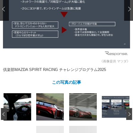
ショップレポート
愛車 File
ディテイリング
自動車豆知識
ストップ！不具合修理＆粗悪修理
ディテイリング
洗車
鈑金・塗装
鈑金・塗装
ヘッドライト磨き
コーティング
小キズ直し
防錆
特集記事
フィルム・ラッピング
ストップ 不具合修理＆粗悪修理
カーメーカー「旧車」関連プロジェ
ショップ紹介
クト
ショップレポート
プロショップ検索
レストア
コラム
《画像提供 マツダ》
カーメーカー「旧車」関連プロジ
コラム
イベント
倶楽部MAZDA SPIRIT RACING チャレンジプログラム2025
ェクト
インタビュー
イベント告知
イベントレポート
この写真の記事
‹