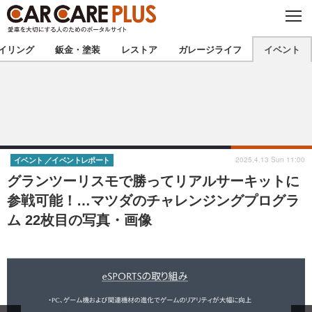
C
L
O
★カーケアプラス認定★
厳選プロショップを地域から探す
S
イリング
鈑金・塗装
レストア
ガレージライフ
イベント
E
北海道
東北
北関東
南関東
甲信越
北陸
2025.4.13 Sun 11:00
イベント
イベントレポート
グランツーリスモで勝ってリアルサーキットに
東海
関西
参戦可能！…マツダのチャレンジングプログラ
ム 22枚目の写真・画像
中国
四国
九州
沖縄
注目の記事