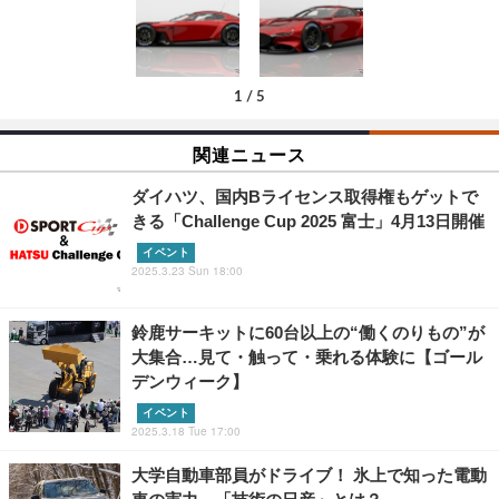
1
/
5
関連ニュース
ダイハツ、国内Bライセンス取得権もゲットで
きる「Challenge Cup 2025 富士」4月13日開催
イベント
2025.3.23 Sun 18:00
鈴鹿サーキットに60台以上の“働くのりもの”が
大集合…見て・触って・乗れる体験に【ゴール
デンウィーク】
イベント
2025.3.18 Tue 17:00
大学自動車部員がドライブ！ 氷上で知った電動