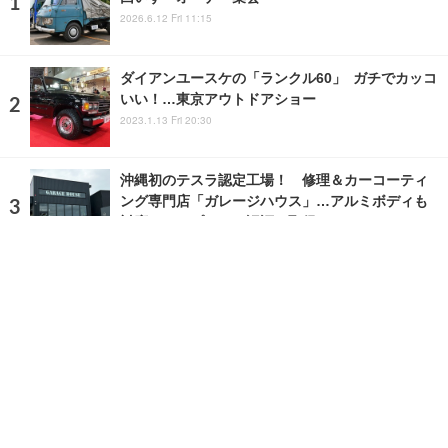
2026.6.12 Fri 11:15
ダイアンユースケの「ランクル60」 ガチでカッコ
いい！…東京アウトドアショー
2023.1.13 Fri 20:30
沖縄初のテスラ認定工場！ 修理＆カーコーティ
ング専門店「ガレージハウス」…アルミボディも
対応、TUVプラチナ認証も取得
2023.5.22 Mon 18:55
ランキングをもっと見る
注目の話題
ショップレポート
ストップ！不具合修理＆粗悪修理
愛車 File
クルマの疑問Q＆A
自動車豆知識