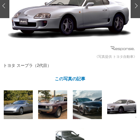
ショップレポート
愛車 File
ディテイリング
自動車豆知識
ストップ！不具合修理＆粗悪修理
ディテイリング
洗車
鈑金・塗装
鈑金・塗装
ヘッドライト磨き
コーティング
小キズ直し
防錆
特集記事
フィルム・ラッピング
ストップ 不具合修理＆粗悪修理
カーメーカー「旧車」関連プロジェ
ショップ紹介
クト
ショップレポート
プロショップ検索
レストア
《写真提供 トヨタ自動車》
コラム
トヨタ スープラ（2代目）
カーメーカー「旧車」関連プロジ
コラム
イベント
ェクト
この写真の記事
インタビュー
イベント告知
イベントレポート