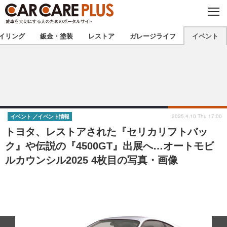
C
L
O
★カーケアプラス認定★
厳選プロショップを地域から探す
S
イリング
鈑金・塗装
レストア
ガレージライフ
イベント
E
北海道
東北
北関東
南関東
甲信越
北陸
2025.4.10 Thu 17:00
イベント
イベント情報
トヨタ、レストアされた『セリカリフトバッ
東海
関西
ク』や伝説の『4500GT』出展へ…オートモビ
ルカウンシル2025 4枚目の写真・画像
中国
四国
九州
沖縄
注目の記事