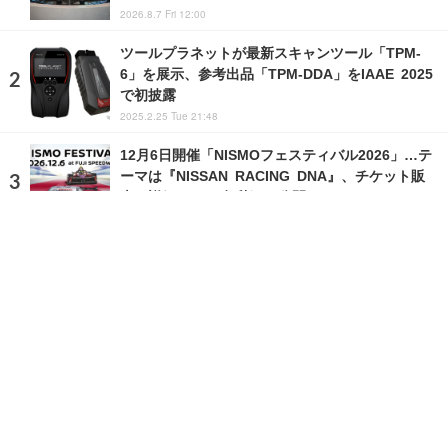
2026.8.7 Fri 12:00
ツールプラネットが最新スキャンツール「TPM-
6」を展示、参考出品「TPM-DDA」をIAAE 2025
で初披露
2025.2.25 Tue 21:48
12月6日開催「NISMOフェスティバル2026」…テ
ーマは『NISSAN RACING DNA』、チケット販
売の詳細は2026年秋頃に公開
2026.8.4 Tue 12:00
ランキングをもっと見る
注目の話題
ショップレポート
ストップ！不具合修理＆粗悪修理
愛車 File
クルマの疑問Q＆A
自動車豆知識
ホーム
›
イベント
›
イベント情報
›
記事
›
写真・画像