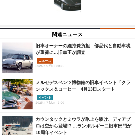
関連ニュース
旧車オーナーの維持費負担、部品代と自動車税
が重荷に…旧車王が調査
ニュース
2025.4.9 Wed 20:00
メルセデスベンツ博物館の旧車イベント「クラ
シックス＆コーヒー」4月13日スタート
イベント
2025.4.7 Mon 13:00
カウンタックとミウラが氷上を駆け、ディアブ
ロは空から登場!? …ランボルギーニ旧車部門が
10周年イベント