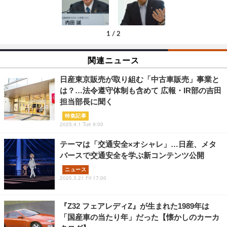
1
/
2
関連ニュース
日産東京販売が取り組む「中古車販売」事業と
は？…法令遵守体制も含めて 広報・IR部の吉田
担当部長に聞く
特集記事
2025.4.1 Tue 9:00
テーマは「交通安全×オシャレ」…日産、メタ
バースで交通安全を学ぶ新コンテンツ公開
ニュース
2025.3.21 Fri 17:00
『Z32 フェアレディZ』が生まれた1989年は
「国産車の当たり年」だった【懐かしのカーカ