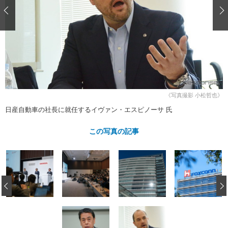
ショップレポート
愛車 File
ディテイリング
自動車豆知識
ストップ！不具合修理＆粗悪修理
ディテイリング
洗車
鈑金・塗装
鈑金・塗装
ヘッドライト磨き
コーティング
小キズ直し
防錆
特集記事
フィルム・ラッピング
ストップ 不具合修理＆粗悪修理
カーメーカー「旧車」関連プロジェ
ショップ紹介
クト
ショップレポート
プロショップ検索
レストア
《写真撮影 小松哲也》
コラム
日産自動車の社長に就任するイヴァン・エスピノーサ 氏
カーメーカー「旧車」関連プロジ
コラム
イベント
ェクト
インタビュー
この写真の記事
イベント告知
イベントレポート
‹