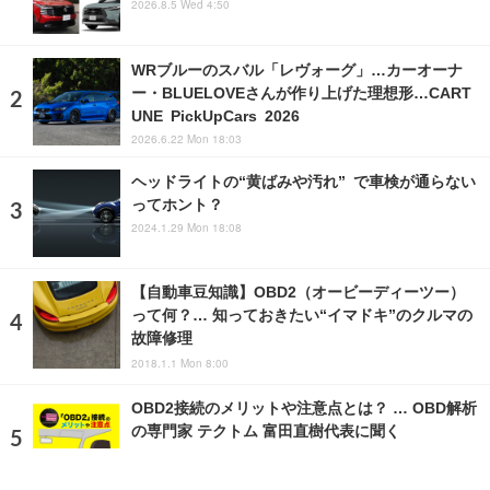
2026.8.5 Wed 4:50
WRブルーのスバル「レヴォーグ」…カーオーナ
ー・BLUELOVEさんが作り上げた理想形…CART
UNE PickUpCars 2026
2026.6.22 Mon 18:03
ヘッドライトの“黄ばみや汚れ” で車検が通らない
ってホント？
2024.1.29 Mon 18:08
【自動車豆知識】OBD2（オービーディーツー）
って何？… 知っておきたい“イマドキ”のクルマの
故障修理
2018.1.1 Mon 8:00
OBD2接続のメリットや注意点とは？ … OBD解析
の専門家 テクトム 富田直樹代表に聞く
2020.3.27 Fri 17:39