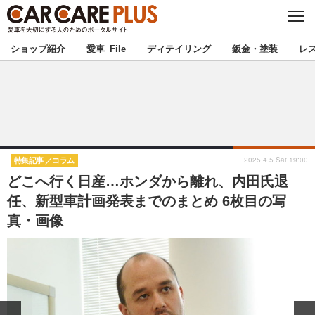
C
L
O
★カーケアプラス認定★
厳選プロショップを地域から探す
S
ショップ紹介
愛車 File
ディテイリング
鈑金・塗装
レ
E
北海道
東北
北関東
南関東
甲信越
北陸
2025.4.5 Sat 19:00
特集記事
コラム
どこへ行く日産…ホンダから離れ、内田氏退
東海
関西
任、新型車計画発表までのまとめ 6枚目の写
真・画像
中国
四国
九州
沖縄
注目の記事