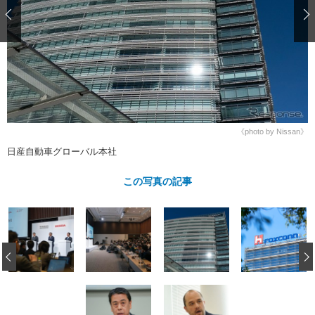
ショップレポート
愛車 File
ディテイリング
自動車豆知識
ストップ！不具合修理＆粗悪修理
ディテイリング
洗車
鈑金・塗装
鈑金・塗装
ヘッドライト磨き
コーティング
小キズ直し
防錆
特集記事
フィルム・ラッピング
ストップ 不具合修理＆粗悪修理
カーメーカー「旧車」関連プロジェ
ショップ紹介
クト
ショップレポート
プロショップ検索
レストア
《photo by Nissan》
コラム
日産自動車グローバル本社
カーメーカー「旧車」関連プロジ
コラム
イベント
ェクト
インタビュー
この写真の記事
イベント告知
イベントレポート
‹