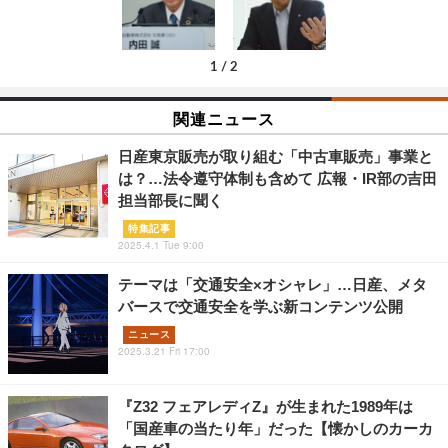
1
/
2
関連ニュース
日産東京販売が取り組む「中古車販売」事業と
は？…法令遵守体制も含めて 広報・IR部の吉田
担当部長に聞く
特集記事
2025.4.1 Tue 9:00
テーマは「交通安全×オシャレ」…日産、メタ
バースで交通安全を学ぶ新コンテンツ公開
ニュース
2025.3.21 Fri 17:00
『Z32 フェアレディZ』が生まれた1989年は
「国産車の当たり年」だった【懐かしのカーカ