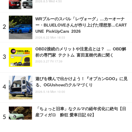
2026.8.5 Wed 4:50
WRブルーのスバル「レヴォーグ」…カーオーナ
ー・BLUELOVEさんが作り上げた理想形…CART
UNE PickUpCars 2026
2026.6.22 Mon 18:03
OBD2接続のメリットや注意点とは？ … OBD解
析の専門家 テクトム 富田直樹代表に聞く
2020.3.27 Fri 17:39
遊びを積んで出かけよう！『オプカンGOO』に見
る、OGUshowのクルマづくり
2026.5.18 Mon 10:00
「ちょっと旧車」なクルマの経年劣化に絶句【日
産フィガロ 酔狂 愛車日記 02】
2020.12.28 Mon 18:47