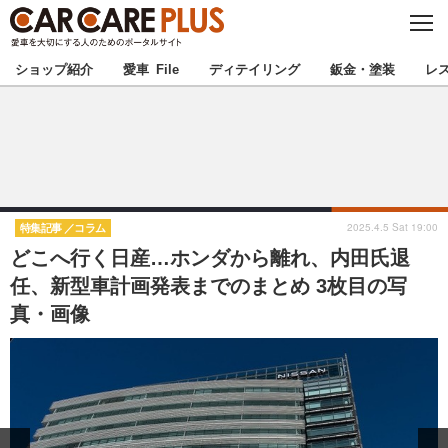
C
L
O
★カーケアプラス認定★
厳選プロショップを地域から探す
S
ショップ紹介
愛車 File
ディテイリング
鈑金・塗装
レ
E
北海道
東北
北関東
南関東
甲信越
北陸
2025.4.5 Sat 19:00
特集記事
コラム
どこへ行く日産…ホンダから離れ、内田氏退
東海
関西
任、新型車計画発表までのまとめ 3枚目の写
真・画像
中国
四国
九州
沖縄
注目の記事