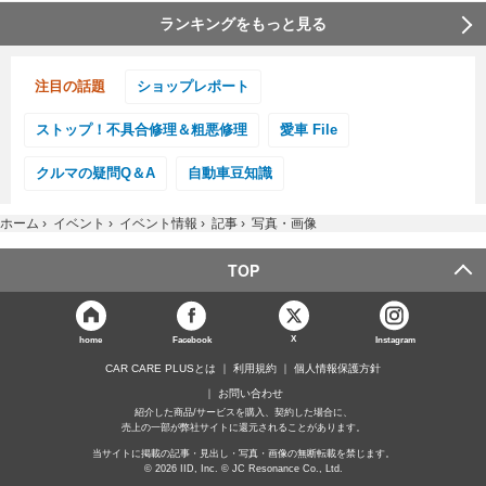
ランキングをもっと見る
注目の話題
ショップレポート
ストップ！不具合修理＆粗悪修理
愛車 File
クルマの疑問Q＆A
自動車豆知識
ホーム
›
イベント
›
イベント情報
›
記事
›
写真・画像
TOP
X
home
Facebook
Instagram
CAR CARE PLUSとは
利用規約
個人情報保護方針
お問い合わせ
紹介した商品/サービスを購入、契約した場合に、
売上の一部が弊社サイトに還元されることがあります。
当サイトに掲載の記事・見出し・写真・画像の無断転載を禁じます。
© 2026 IID, Inc. © JC Resonance Co., Ltd.