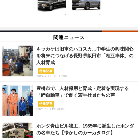
関連ニュース
キッカケは旧車のハコスカ…中学生の興味関心
を将来につなげる長野県飯田市「相互車体」の
人材育成
特集記事
2024.7.11 Thu 15:00
豊橋市で、人材採用と育成・定着を実現する
「睦自動車」で働く若手社員たちの声
特集記事
2024.5.24 Fri 13:08
ホンダ青山ビル竣工、1985年に誕生したホンダ
の名車たち【懐かしのカーカタログ】