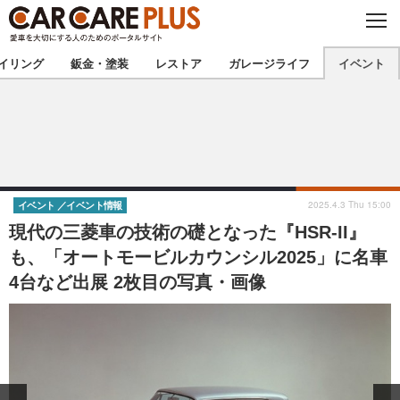
C
L
O
★カーケアプラス認定★
厳選プロショップを地域から探す
S
イリング
鈑金・塗装
レストア
ガレージライフ
イベント
E
北海道
東北
北関東
南関東
甲信越
北陸
2025.4.3 Thu 15:00
イベント
イベント情報
現代の三菱車の技術の礎となった『HSR-II』
東海
関西
も、「オートモービルカウンシル2025」に名車
4台など出展 2枚目の写真・画像
中国
四国
九州
沖縄
注目の記事