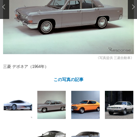
ショップレポート
愛車 File
ディテイリング
自動車豆知識
ストップ！不具合修理＆粗悪修理
ディテイリング
洗車
鈑金・塗装
鈑金・塗装
ヘッドライト磨き
コーティング
小キズ直し
防錆
特集記事
フィルム・ラッピング
ストップ 不具合修理＆粗悪修理
カーメーカー「旧車」関連プロジェ
ショップ紹介
クト
ショップレポート
プロショップ検索
レストア
《写真提供 三菱自動車》
コラム
カーメーカー「旧車」関連プロジ
コラム
三菱 デボネア（1964年）
イベント
ェクト
インタビュー
イベント告知
イベントレポート
この写真の記事