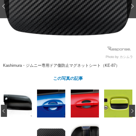
ショップレポート
愛車 File
ディテイリング
自動車豆知識
ストップ！不具合修理＆粗悪修理
ディテイリング
洗車
鈑金・塗装
鈑金・塗装
ヘッドライト磨き
コーティング
小キズ直し
防錆
特集記事
フィルム・ラッピング
ストップ 不具合修理＆粗悪修理
カーメーカー「旧車」関連プロジェ
ショップ紹介
クト
ショップレポート
プロショップ検索
レストア
Photo by カシムラ
コラム
Kashimura・ジムニー専用ドア傷防止マグネットシート（KE-87）
カーメーカー「旧車」関連プロジ
コラム
イベント
ェクト
インタビュー
この写真の記事
イベント告知
イベントレポート
‹