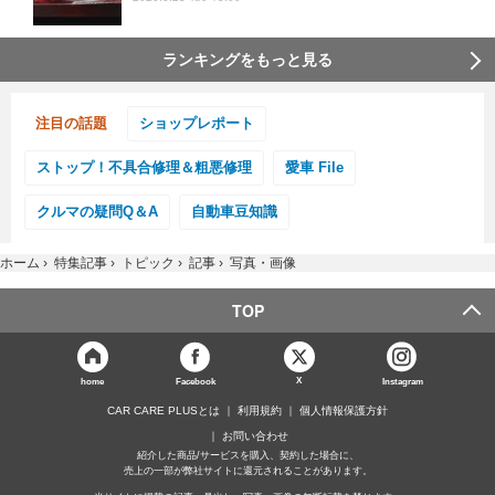
ランキングをもっと見る
注目の話題
ショップレポート
ストップ！不具合修理＆粗悪修理
愛車 File
クルマの疑問Q＆A
自動車豆知識
ホーム
›
特集記事
›
トピック
›
記事
›
写真・画像
TOP
X
home
Facebook
Instagram
CAR CARE PLUSとは
利用規約
個人情報保護方針
お問い合わせ
紹介した商品/サービスを購入、契約した場合に、
売上の一部が弊社サイトに還元されることがあります。