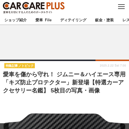
C
L
O
★カーケアプラス認定★
厳選プロショップを地域から探す
S
ショップ紹介
愛車 File
ディテイリング
鈑金・塗装
レ
E
北海道
東北
北関東
南関東
甲信越
北陸
2025.2.22 Sat 7:00
特集記事
トピック
愛車を傷から守れ！ ジムニー＆ハイエース専用
東海
関西
「キズ防止プロテクター」新登場【特選カーア
クセサリー名鑑】 5枚目の写真・画像
中国
四国
九州
沖縄
注目の記事