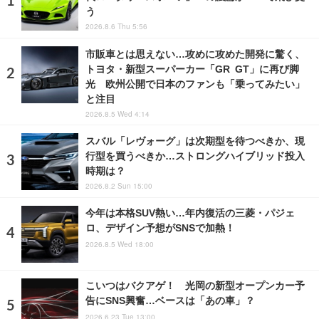
う
2026.8.6 Thu 5:56
市販車とは思えない…攻めに攻めた開発に驚く、
トヨタ・新型スーパーカー「GR GT」に再び脚
光 欧州公開で日本のファンも「乗ってみたい」
と注目
2026.8.5 Wed 4:14
スバル「レヴォーグ」は次期型を待つべきか、現
行型を買うべきか…ストロングハイブリッド投入
時期は？
2026.8.2 Sun 15:00
今年は本格SUV熱い…年内復活の三菱・パジェ
ロ、デザイン予想がSNSで加熱！
2026.8.5 Wed 18:00
こいつはバクアゲ！ 光岡の新型オープンカー予
告にSNS興奮…ベースは「あの車」？
2026.6.23 Tue 13:00