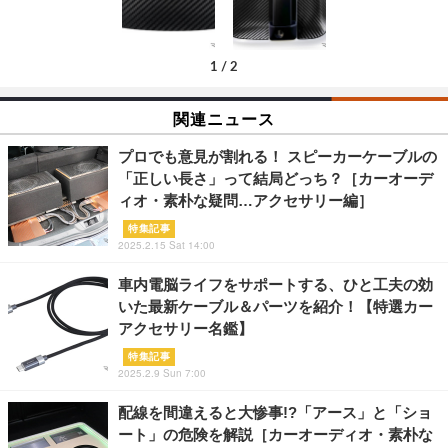
1
/
2
関連ニュース
プロでも意見が割れる！ スピーカーケーブルの
「正しい長さ」って結局どっち？［カーオーデ
ィオ・素朴な疑問…アクセサリー編］
特集記事
2025.2.15 Sat 14:00
車内電脳ライフをサポートする、ひと工夫の効
いた最新ケーブル＆パーツを紹介！【特選カー
アクセサリー名鑑】
特集記事
2025.2.9 Sun 7:00
配線を間違えると大惨事!?「アース」と「ショ
ート」の危険を解説［カーオーディオ・素朴な