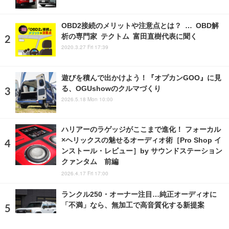
OBD2接続のメリットや注意点とは？ … OBD解
析の専門家 テクトム 富田直樹代表に聞く
2020.3.27 Fri 17:39
遊びを積んで出かけよう！『オプカンGOO』に見
る、OGUshowのクルマづくり
2026.5.18 Mon 10:00
ハリアーのラゲッジがここまで進化！ フォーカル
×ヘリックスの魅せるオーディオ術［Pro Shop イ
ンストール・レビュー］by サウンドステーション
クァンタム 前編
2026.4.17 Fri 17:00
ランクル250・オーナー注目…純正オーディオに
「不満」なら、無加工で高音質化する新提案
2026.8.5 Wed 13:00