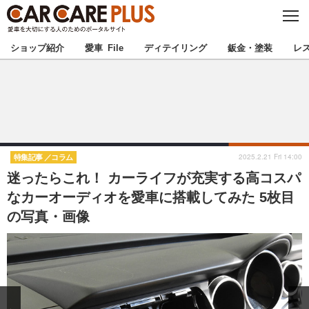
C
L
O
★カーケアプラス認定★
厳選プロショップを地域から探す
S
ショップ紹介
愛車 File
ディテイリング
鈑金・塗装
レ
E
北海道
東北
北関東
南関東
甲信越
北陸
2025.2.21 Fri 14:00
特集記事
コラム
迷ったらこれ！ カーライフが充実する高コスパ
東海
関西
なカーオーディオを愛車に搭載してみた 5枚目
の写真・画像
中国
四国
九州
沖縄
注目の記事