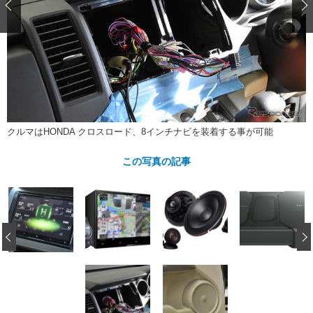
ショップレポート
愛車 File
ディテイリング
自動車豆知識
ストップ！不具合修理＆粗悪修理
ディテイリング
洗車
鈑金・塗装
鈑金・塗装
ヘッドライト磨き
コーティング
小キズ直し
防錆
特集記事
フィルム・ラッピング
ストップ 不具合修理＆粗悪修理
カーメーカー「旧車」関連プロジェ
ショップ紹介
クト
ショップレポート
プロショップ検索
レストア
クルマはHONDA クロスロード、8インチナビを装着する事が可能
コラム
カーメーカー「旧車」関連プロジ
コラム
イベント
この写真の記事
ェクト
インタビュー
イベント告知
イベントレポート
‹