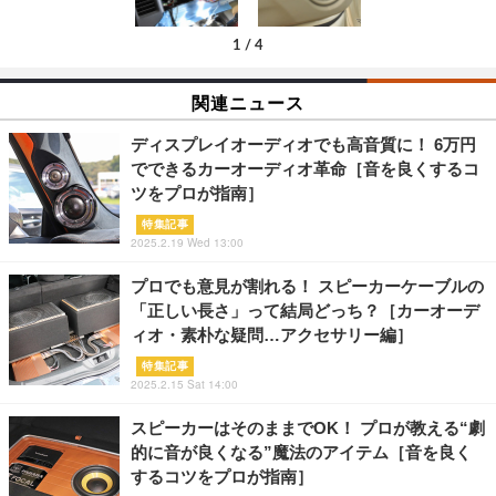
1
/
4
関連ニュース
ディスプレイオーディオでも高音質に！ 6万円
でできるカーオーディオ革命［音を良くするコ
ツをプロが指南］
特集記事
2025.2.19 Wed 13:00
プロでも意見が割れる！ スピーカーケーブルの
「正しい長さ」って結局どっち？［カーオーデ
ィオ・素朴な疑問…アクセサリー編］
特集記事
2025.2.15 Sat 14:00
スピーカーはそのままでOK！ プロが教える“劇
的に音が良くなる”魔法のアイテム［音を良く
するコツをプロが指南］