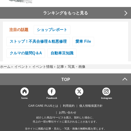
ランキングをもっと見る
注目の話題
ショップレポート
ストップ！不具合修理＆粗悪修理
愛車 File
クルマの疑問Q＆A
自動車豆知識
ホーム
›
イベント
›
イベント情報
›
記事
›
写真・画像
TOP
X
home
Facebook
Instagram
CAR CARE PLUSとは
利用規約
個人情報保護方針
お問い合わせ
紹介した商品/サービスを購入、契約した場合に、
売上の一部が弊社サイトに還元されることがあります。
当サイトに掲載の記事・見出し・写真・画像の無断転載を禁じます。