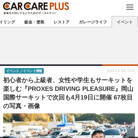
C
L
O
★カーケアプラス認定★
厳選プロショップを地域から探す
S
イリング
鈑金・塗装
レストア
ガレージライフ
イベント
E
北海道
東北
北関東
南関東
甲信越
北陸
2025.2.8 Sat 13:00
イベント
イベント情報
初心者から上級者、女性や学生もサーキットを
東海
関西
楽しむ『PROXES DRIVING PLEASURE』岡山
国際サーキットで次回も4月19日に開催 67枚目
中国
四国
の写真・画像
九州
沖縄
注目の記事