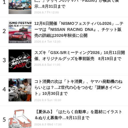
に。」デザインのヤマハ『Fazzio』が横浜で展
示…8月31日まで
2026.8.7 Fri 12:00
12月6日開催「NISMOフェスティバル2026」…テ
ーマは『NISSAN RACING DNA』、チケット販
売の詳細は2026年秋頃に公開
2026.8.4 Tue 12:00
スズキ「GSX-S/Rミーティング2026」10月11日開
催、オリジナルグッズを事前販売 8月19日まで
2026.8.8 Sat 11:00
コト消費の次は「トキ消費」、ヤマハ発動機のね
らいとは？…Z世代の心をつかむ「謎解きイベン
ト」10月30日まで
2026.8.9 Sun 18:00
【夏休み】「はたらく自動車」を題材にイラスト
＆ぬりえ募集中…9月11日まで
2026.8.5 Wed 17:00