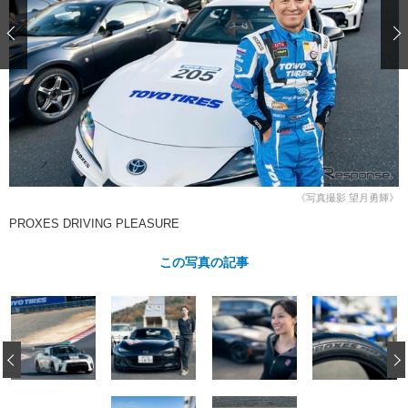
ショップレポート
愛車 File
ディテイリング
自動車豆知識
ストップ！不具合修理＆粗悪修理
ディテイリング
洗車
鈑金・塗装
鈑金・塗装
ヘッドライト磨き
コーティング
小キズ直し
防錆
特集記事
フィルム・ラッピング
ストップ 不具合修理＆粗悪修理
カーメーカー「旧車」関連プロジェ
ショップ紹介
クト
ショップレポート
プロショップ検索
レストア
コラム
カーメーカー「旧車」関連プロジ
コラム
イベント
《写真撮影 望月勇輝》
ェクト
PROXES DRIVING PLEASURE
インタビュー
イベント告知
イベントレポート
この写真の記事
‹