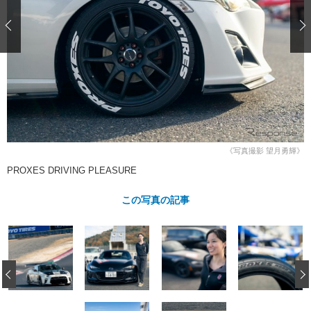
ショップレポート
愛車 File
ディテイリング
自動車豆知識
ストップ！不具合修理＆粗悪修理
ディテイリング
洗車
鈑金・塗装
鈑金・塗装
ヘッドライト磨き
コーティング
小キズ直し
防錆
特集記事
フィルム・ラッピング
ストップ 不具合修理＆粗悪修理
カーメーカー「旧車」関連プロジェ
ショップ紹介
クト
ショップレポート
プロショップ検索
レストア
コラム
カーメーカー「旧車」関連プロジ
コラム
イベント
《写真撮影 望月勇輝》
ェクト
PROXES DRIVING PLEASURE
インタビュー
イベント告知
イベントレポート
この写真の記事
‹