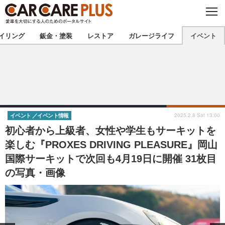
C
L
O
★カーケアプラス認定★
厳選プロショップを地域から探す
S
イリング
鈑金・塗装
レストア
ガレージライフ
イベント
E
北海道
東北
北関東
南関東
甲信越
北陸
2025.2.8 Sat 13:00
イベント
イベント情報
初心者から上級者、女性や学生もサーキットを
東海
関西
楽しむ『PROXES DRIVING PLEASURE』岡山
国際サーキットで次回も4月19日に開催 31枚目
中国
四国
の写真・画像
九州
沖縄
注目の記事