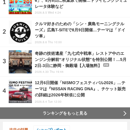
6」、8月8日に秋葉原で開催…ドライビングシミュ
レータ体験など
2026.8.5 Wed 4:24
クルマ好きのための「シン・廣島モーニングクル
ーズ」広島T-SITEで8月9日開催…テーマは「ドイ
ツ車」
2026.8.6 Thu 10:00
奇跡の技術遺産「九七式中戦車」レストア中のエ
ンジン分解前“オリジナル状態”を特別公開！…5月
2日-3日に静岡・御殿場【入場無料】
PR
2026.4.30 Thu 19:44
12月6日開催「NISMOフェスティバル2026」…テ
ーマは『NISSAN RACING DNA』、チケット販売
の詳細は2026年秋頃に公開
2026.8.4 Tue 12:00
ランキングをもっと見る
注目の話題
ショップレポート