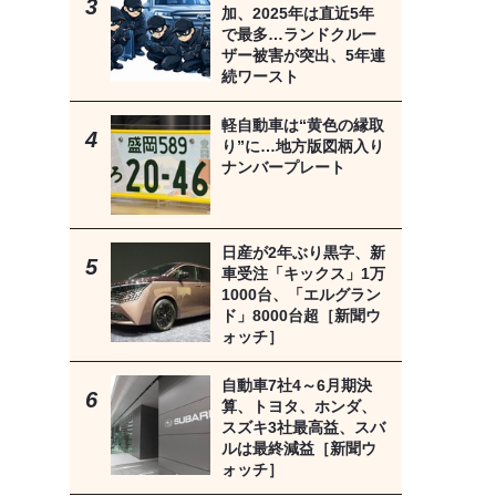
加、2025年は直近5年
で最多…ランドクルー
ザー被害が突出、5年連
続ワースト
軽自動車は“黄色の縁取
り”に…地方版図柄入り
ナンバープレート
日産が2年ぶり黒字、新
車受注「キックス」1万
1000台、「エルグラン
ド」8000台超［新聞ウ
ォッチ］
自動車7社4～6月期決
算、トヨタ、ホンダ、
スズキ3社最高益、スバ
ルは最終減益［新聞ウ
ォッチ］