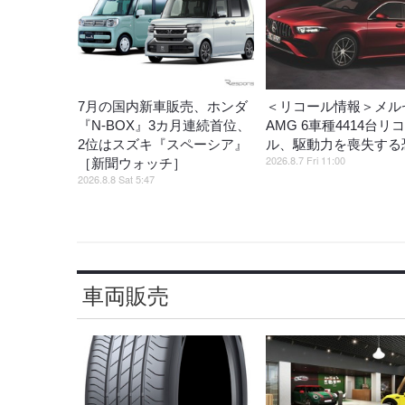
7月の国内新車販売、ホンダ
＜リコール情報＞メル
『N-BOX』3カ月連続首位、
AMG 6車種4414台リ
2位はスズキ『スペーシア』
ル、駆動力を喪失する
2026.8.7 Fri 11:00
［新聞ウォッチ］
2026.8.8 Sat 5:47
車両販売