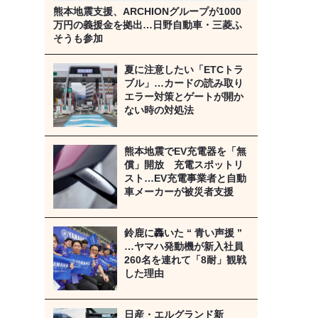
熊本地震支援、ARCHIONグループが1000
万円の義援金を拠出…日野自動車・三菱ふ
そうも参加
夏に注意したい「ETCトラ
ブル」…カードの読み取り
エラー対策とゲートが開か
ない時の対処法
熊本地震でEV充電器を「無
償」開放 充電スポットリ
スト…EV充電事業者と自動
車メーカーが被災者支援
鈴鹿に轟いた “ 青い声援 ”
…ヤマハ発動機が新入社員
260名を連れて「8耐」観戦
した理由
日産・エルグランド新