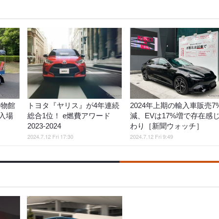
博物館
トヨタ『ヤリス』が4年連続
2024年上期の輸入車販売7
入場
総合1位！ e燃費アワード
減、EVは17%増で存在感
2023-2024
わり［新聞ウォッチ］
2024.7.12 Fri 17:30
2024.7.12 Fri 9:49