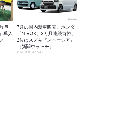
I岐阜
7月の国内新車販売、ホンダ
」導入
『N-BOX』3カ月連続首位、
ン
2位はスズキ『スペーシア』
［新聞ウォッチ］
2026.8.8 Sat 5:47