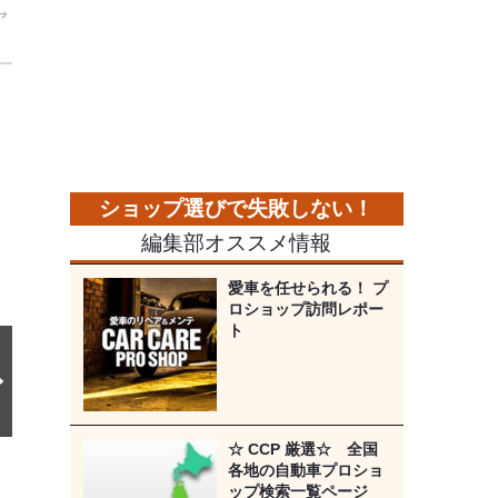
ヤ
。
次
の
画
像
編集部オススメ情報
愛車を任せられる！ プ
ロショップ訪問レポー
ト
☆ CCP 厳選☆ 全国
各地の自動車プロショ
ップ検索一覧ページ