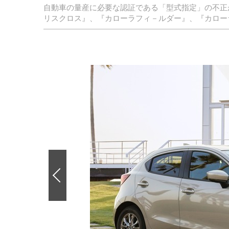
自動車の量産に必要な認証である「型式指定」の不正
リスクロス』、『カローラフィ－ルダー』、『カロー
前
の
画
像