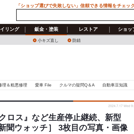
「ショップ選びで失敗しない」信頼できる情報をチェッ
イリング
鈑金・塗装
レストア
ショッ
小キズ直し
防錆
修理＆粗悪修理
愛車 File
クルマの疑問Q＆A
自動車豆知識
2024.7.17 Wed 9:
クロス』など生産停止継続、新型
新聞ウォッチ］ 3枚目の写真・画像