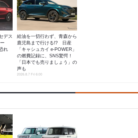
セデス
給油を一切行わず、青森から
コー
鹿児島まで行ける!? 日産
恐れ
「キャシュカイ e-POWER」
の燃費記録に、SNS驚愕！
「日本でも売りましょう」の
声も
2026.8.7 Fri 6:00