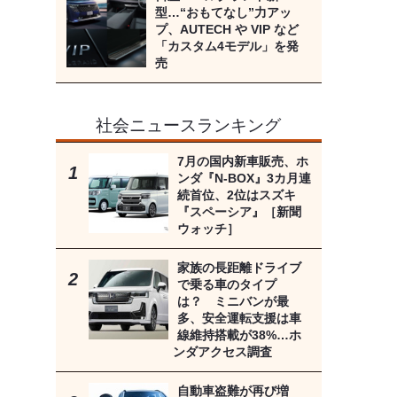
型…“おもてなし”力アッ
プ、AUTECH や VIP など
「カスタム4モデル」を発
売
社会ニュースランキング
7月の国内新車販売、ホ
ンダ『N-BOX』3カ月連
続首位、2位はスズキ
『スペーシア』［新聞
ウォッチ］
家族の長距離ドライブ
で乗る車のタイプ
は？ ミニバンが最
多、安全運転支援は車
線維持搭載が38%…ホ
ンダアクセス調査
自動車盗難が再び増