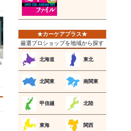
厳選プロショップを地域から探す
北海道
東北
%
じ
北関東
南関東
甲信越
北陸
東海
関西