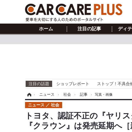
ホーム
注目の記事
ディテ
注目の話題
ショップレポート
ストップ！不具合
ホーム
›
ニュース
›
社会
›
記事
›
写真・画像
ニュース
社会
トヨタ、認証不正の『ヤリス
『クラウン』は発売延期へ［