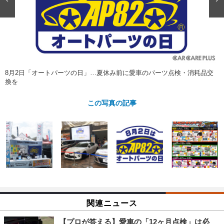
ショップレポート
愛車 File
ディテイリング
自動車豆知識
ストップ！不具合修理＆粗悪修理
ディテイリング
洗車
鈑金・塗装
鈑金・塗装
ヘッドライト磨き
コーティング
小キズ直し
防錆
特集記事
フィルム・ラッピング
ストップ 不具合修理＆粗悪修理
カーメーカー「旧車」関連プロジェ
ショップ紹介
8月2日「オートパーツの日」…夏休み前に愛車のパーツ点検・消耗品交
クト
換を
ショップレポート
プロショップ検索
レストア
コラム
この写真の記事
カーメーカー「旧車」関連プロジ
コラム
イベント
ェクト
インタビュー
イベント告知
イベントレポート
関連ニュース
【プロが答える】愛車の「12ヶ月点検」は必