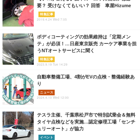
要？ 受けなくてもいい？ 回答 車屋Hizume
特集記事
2019.4.24 Wed 7:05
ボディコーティングの効果維持は「定期メン
テ」が必須！…日産東京販売 カーケア事業を担
うNTオートサービスに聞く
特集記事
2023.9.19 Tue 14:29
自動車整備工場、4割がEVの点検・整備経験あ
り
ニュース
2024.4.10 Wed 12:00
テスラ主催、千葉県松戸市で特別試乗会＆無料
タイヤ点検などを実施…認定修理工場「センチ
ュリーオート」が協力
イベント