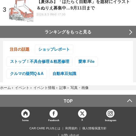
【夏休み】「はたらく自動車」を題材にイラスト
＆ぬりえ募集中…9月11日まで
2026.8.5 Wed 17:00
ランキングをもっと見る
注目の話題
ショップレポート
ストップ！不具合修理＆粗悪修理
愛車 File
クルマの疑問Q＆A
自動車豆知識
ホーム
›
イベント
›
イベント情報
›
記事
›
写真・画像
TOP
X
home
Facebook
Instagram
CAR CARE PLUSとは
利用規約
個人情報保護方針
お問い合わせ