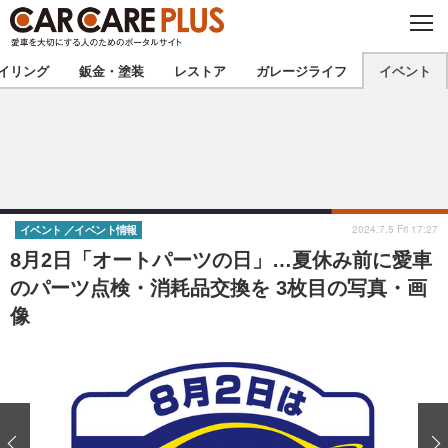
C
L
O
★カーケアプラス認定★
厳選プロショップを地域から探す
S
イリング
鈑金・塗装
レストア
ガレージライフ
イベント
E
北海道
東北
北関東
南関東
甲信越
北陸
2024.7.5 Fri 17:27
イベント
イベント情報
8月2日「オートパーツの日」…夏休み前に愛車
東海
関西
のパーツ点検・消耗品交換を 3枚目の写真・画
像
中国
四国
九州
沖縄
注目の記事