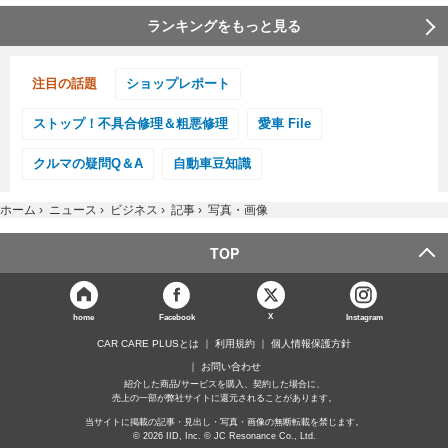
ランキングをもっと見る
注目の話題
ショップレポート
ストップ！不具合修理＆粗悪修理
愛車 File
クルマの疑問Q＆A
自動車豆知識
ホーム
›
ニュース
›
ビジネス
›
記事
›
写真・画像
TOP
X
home
Facebook
Instagram
CAR CARE PLUSとは
利用規約
個人情報保護方針
お問い合わせ
紹介した商品/サービスを購入、契約した場合に、
売上の一部が弊社サイトに還元されることがあります。
当サイトに掲載の記事・見出し・写真・画像の無断転載を禁じます。
© 2026 IID, Inc. © JC Resonance Co., Ltd.