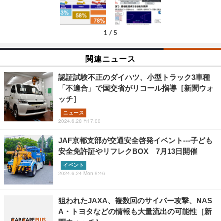
1
/
5
関連ニュース
認証試験不正のダイハツ、小型トラック3車種
「不適合」で国交省がリコール指導［新聞ウォ
ッチ］
ニュース
2024.6.28 Fri 7:00
JAF京都支部が交通安全啓発イベント---子ども
安全免許証やリフレクBOX 7月13日開催
イベント
2024.6.24 Mon 9:46
狙われたJAXA、複数回のサイバー攻撃、NAS
A・トヨタなどの情報も大量流出の可能性［新