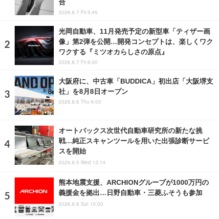
合
2026.8.7 Fri 5:45
光岡自動車、11月発売予定の新型車「ティザー画
像」第2弾を公開…開発コンセプトは、楽しくワク
ワクする『ミツオカらしさの原点』
2026.8.7 Fri 6:00
大阪府に、中古車「BUDDICA」初出店「大阪堺支
社」を8月8日オープン
2026.8.6 Thu 6:00
オートバックス次世代自動車研究所の新たな挑
戦…純正スキャンツールを用いた出張診断サービ
スを開始
2026.8.5 Wed 12:14
熊本地震支援、ARCHIONグループが1000万円の
義援金を拠出…日野自動車・三菱ふそうも参加
2026.8.8 Sat 10:00