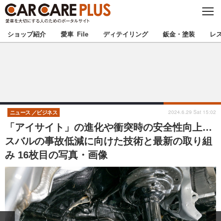
C
L
O
★カーケアプラス認定★
厳選プロショップを地域から探す
S
ショップ紹介
愛車 File
ディテイリング
鈑金・塗装
レ
E
北海道
東北
北関東
南関東
甲信越
北陸
2024.6.29 Sat 15:02
ニュース
ビジネス
「アイサイト」の進化や衝突時の安全性向上…
東海
関西
スバルの事故低減に向けた技術と最新の取り組
み 16枚目の写真・画像
中国
四国
九州
沖縄
注目の記事