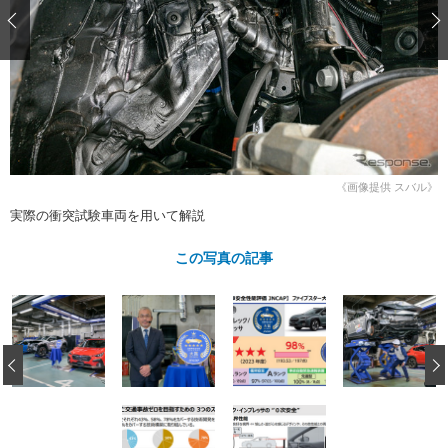
ショップレポート
愛車 File
ディテイリング
自動車豆知識
ストップ！不具合修理＆粗悪修理
ディテイリング
洗車
鈑金・塗装
鈑金・塗装
ヘッドライト磨き
コーティング
小キズ直し
防錆
特集記事
フィルム・ラッピング
ストップ 不具合修理＆粗悪修理
カーメーカー「旧車」関連プロジェ
ショップ紹介
クト
ショップレポート
プロショップ検索
レストア
《画像提供 スバル》
コラム
実際の衝突試験車両を用いて解説
カーメーカー「旧車」関連プロジ
コラム
イベント
ェクト
インタビュー
この写真の記事
イベント告知
イベントレポート
‹