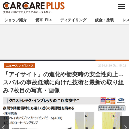
C
L
O
★カーケアプラス認定★
厳選プロショップを地域から探す
S
ショップ紹介
愛車 File
ディテイリング
鈑金・塗装
レ
E
北海道
東北
北関東
南関東
甲信越
北陸
2024.6.29 Sat 15:02
ニュース
ビジネス
「アイサイト」の進化や衝突時の安全性向上…
東海
関西
スバルの事故低減に向けた技術と最新の取り組
み 7枚目の写真・画像
中国
四国
九州
沖縄
注目の記事