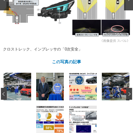
ショップレポート
愛車 File
ディテイリング
自動車豆知識
ストップ！不具合修理＆粗悪修理
ディテイリング
洗車
鈑金・塗装
鈑金・塗装
ヘッドライト磨き
コーティング
小キズ直し
防錆
特集記事
フィルム・ラッピング
ストップ 不具合修理＆粗悪修理
カーメーカー「旧車」関連プロジェ
ショップ紹介
《画像提供 スバル》
クト
クロストレック、インプレッサの「0次安全」
ショップレポート
プロショップ検索
レストア
コラム
この写真の記事
カーメーカー「旧車」関連プロジ
コラム
イベント
ェクト
インタビュー
イベント告知
イベントレポート
‹