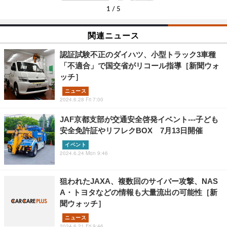
1
/
5
関連ニュース
認証試験不正のダイハツ、小型トラック3車種
「不適合」で国交省がリコール指導［新聞ウォ
ッチ］
ニュース
2024.6.28 Fri 7:00
JAF京都支部が交通安全啓発イベント---子ども
安全免許証やリフレクBOX 7月13日開催
イベント
2024.6.24 Mon 9:46
狙われたJAXA、複数回のサイバー攻撃、NAS
A・トヨタなどの情報も大量流出の可能性［新
聞ウォッチ］
ニュース
2024.6.21 Fri 9:46