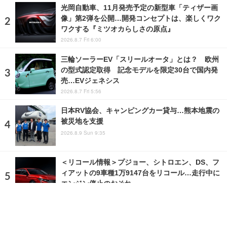
光岡自動車、11月発売予定の新型車「ティザー画
像」第2弾を公開…開発コンセプトは、楽しくワク
ワクする『ミツオカらしさの原点』
2026.8.7 Fri 6:00
三輪ソーラーEV「スリールオータ」とは？ 欧州
の型式認定取得 記念モデルを限定30台で国内発
売…EVジェネシス
2026.8.7 Fri 5:56
日本RV協会、キャンピングカー貸与…熊本地震の
被災地を支援
2026.8.9 Sun 9:35
＜リコール情報＞プジョー、シトロエン、DS、フ
ィアットの9車種1万9147台をリコール…走行中に
エンジン停止のおそれ
2026.8.9 Sun 7:18
ランキングをもっと見る