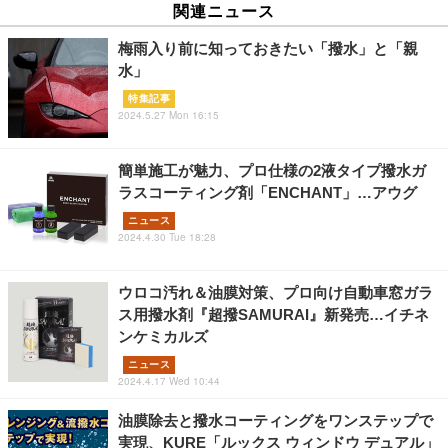
関連ニュース
梅雨入り前に知っておきたい「撥水」と「親
水」
特集記事
2024.5.27 Mon 16:15
簡単施工が魅力、プロ仕様の2液タイプ撥水ガ
ラスコーティング剤「ENCHANT」…アウグ
ニュース
2024.4.30 Tue 18:28
ウロコ汚れ＆油膜対策、プロ向け自動車窓ガラ
ス用撥水剤『超撥SAMURAI』新発売…イチネ
ンケミカルズ
ニュース
2024.4.17 Wed 10:44
油膜除去と撥水コーティングをワンステップで
実現、KURE「ルックス ウィンドウ デュアル」