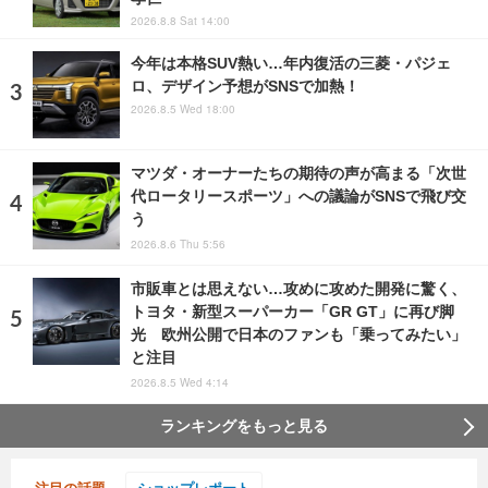
2026.8.8 Sat 14:00
今年は本格SUV熱い…年内復活の三菱・パジェ
ロ、デザイン予想がSNSで加熱！
2026.8.5 Wed 18:00
マツダ・オーナーたちの期待の声が高まる「次世
代ロータリースポーツ」への議論がSNSで飛び交
う
2026.8.6 Thu 5:56
市販車とは思えない…攻めに攻めた開発に驚く、
トヨタ・新型スーパーカー「GR GT」に再び脚
光 欧州公開で日本のファンも「乗ってみたい」
と注目
2026.8.5 Wed 4:14
ランキングをもっと見る