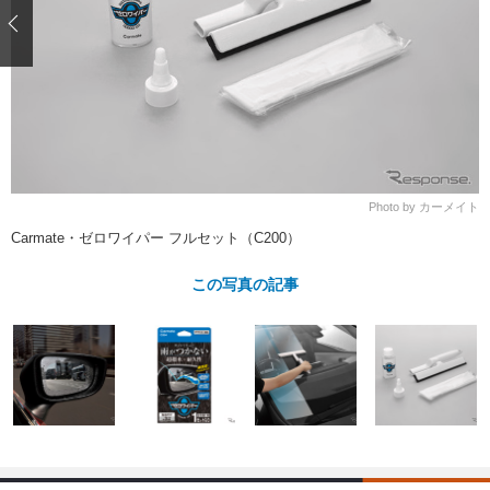
ショップレポート
愛車 File
ディテイリング
自動車豆知識
ストップ！不具合修理＆粗悪修理
ディテイリング
洗車
鈑金・塗装
鈑金・塗装
ヘッドライト磨き
コーティング
小キズ直し
防錆
特集記事
フィルム・ラッピング
ストップ 不具合修理＆粗悪修理
カーメーカー「旧車」関連プロジェ
ショップ紹介
クト
ショップレポート
プロショップ検索
レストア
Photo by カーメイト
コラム
カーメーカー「旧車」関連プロジ
コラム
Carmate・ゼロワイパー フルセット（C200）
イベント
ェクト
インタビュー
イベント告知
イベントレポート
この写真の記事