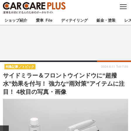
C
L
O
★カーケアプラス認定★
厳選プロショップを地域から探す
S
ショップ紹介
愛車 File
ディテイリング
鈑金・塗装
レ
E
北海道
東北
北関東
南関東
甲信越
北陸
2024.6.11 Tue 7:00
特集記事
トピック
サイドミラー＆フロントウインドウに“超撥
東海
関西
水”効果を付与！ 強力な“雨対策”アイテムに注
目！ 4枚目の写真・画像
中国
四国
九州
沖縄
注目の記事