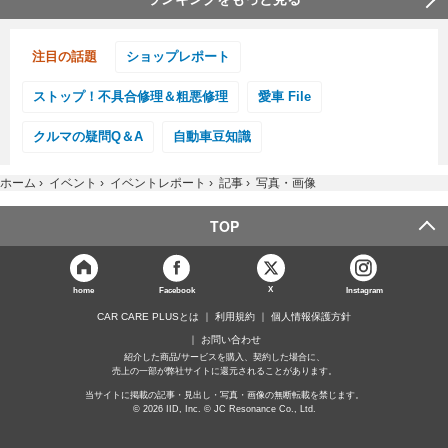
注目の話題
ショップレポート
ストップ！不具合修理＆粗悪修理
愛車 File
クルマの疑問Q＆A
自動車豆知識
ホーム
›
イベント
›
イベントレポート
›
記事
›
写真・画像
TOP
X
home
Facebook
Instagram
CAR CARE PLUSとは
利用規約
個人情報保護方針
お問い合わせ
紹介した商品/サービスを購入、契約した場合に、
売上の一部が弊社サイトに還元されることがあります。
当サイトに掲載の記事・見出し・写真・画像の無断転載を禁じます。
© 2026 IID, Inc. © JC Resonance Co., Ltd.