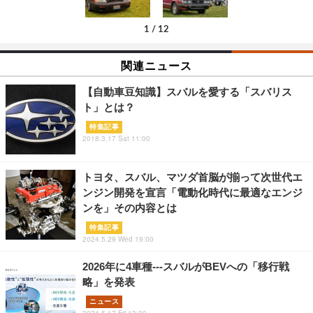
1
/
12
関連ニュース
【自動車豆知識】スバルを愛する「スバリス
ト」とは？
特集記事
2018.3.17 Sat 11:00
トヨタ、スバル、マツダ首脳が揃って次世代エ
ンジン開発を宣言「電動化時代に最適なエンジ
ンを」その内容とは
特集記事
2024.5.29 Wed 19:00
2026年に4車種---スバルがBEVへの「移行戦
略」を発表
ニュース