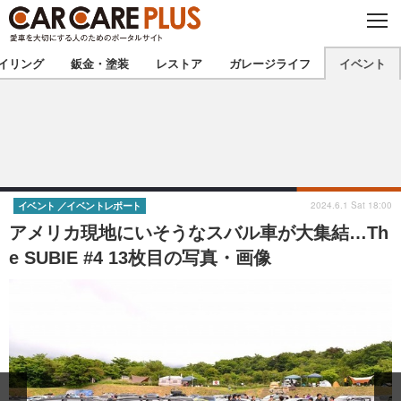
C
L
O
★カーケアプラス認定★
厳選プロショップを地域から探す
S
イリング
鈑金・塗装
レストア
ガレージライフ
イベント
E
北海道
東北
北関東
南関東
甲信越
北陸
2024.6.1 Sat 18:00
イベント
イベントレポート
アメリカ現地にいそうなスバル車が大集結…Th
東海
関西
e SUBIE #4 13枚目の写真・画像
中国
四国
九州
沖縄
注目の記事