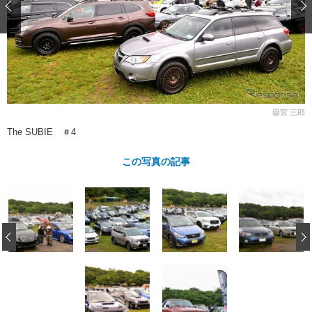
ショップレポート
愛車 File
ディテイリング
自動車豆知識
ストップ！不具合修理＆粗悪修理
ディテイリング
洗車
鈑金・塗装
鈑金・塗装
ヘッドライト磨き
コーティング
小キズ直し
防錆
特集記事
フィルム・ラッピング
ストップ 不具合修理＆粗悪修理
カーメーカー「旧車」関連プロジェ
ショップ紹介
クト
嶽宮 三郎
ショップレポート
プロショップ検索
レストア
The SUBIE ＃4
コラム
カーメーカー「旧車」関連プロジ
コラム
イベント
この写真の記事
ェクト
インタビュー
イベント告知
イベントレポート
‹