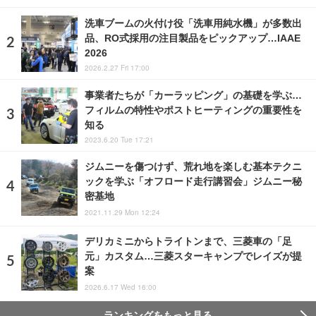
洗車ブームの火付け役「洗車用純水機」が多数出
品、RO式採用の注目製品をピックアップ…IAAE
2026
2026.2.27 Fri 17:00
事業者たちが「カーラッピング」の基礎を学ぶ…
フィルムの特性やポストヒーティングの重要性を
知る
2023.6.20 Tue 17:21
ジムニーを傷つけず、荒れ地を楽しむ基本テクニ
ックを学ぶ「オフロード走行講習会」ジムニー秘
密基地
2021.11.29 Mon 12:24
デリカミニからトライトンまで、三菱車の「足
元」カスタム…三菱スターキャンプでレイズが提
案
2026.6.17 Wed 16:00
ランキングをもっと見る