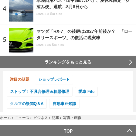
水陸両用バス「山中湖のカバ」、夏休み限定「夕
涼み便」運航…8月8日から
2026.8.8 Sat 5:55
マツダ「RX-7」の後継は2027年前後か？ 「ロー
タリースポーツ」の復活に現実味
2026.7.25 Sat 4:55
ランキングをもっと見る
注目の話題
ショップレポート
ストップ！不具合修理＆粗悪修理
愛車 File
クルマの疑問Q＆A
自動車豆知識
ホーム
›
ニュース
›
ビジネス
›
記事
›
写真・画像
TOP