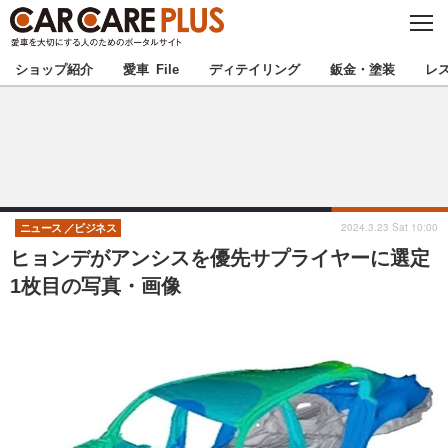
C
L
O
★カーケアプラス認定★
厳選プロショップを地域から探す
S
ショップ紹介
愛車 File
ディテイリング
鈑金・塗装
レ
E
北海道
東北
北関東
南関東
甲信越
北陸
2024.3.23 Sat 10:00
ニュース
ビジネス
ヒョンデがアンシスを優先サプライヤーに選定
東海
関西
1枚目の写真・画像
中国
四国
九州
沖縄
注目の記事