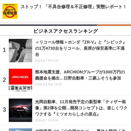
ストップ！ 「不具合修理＆不正修理」実態レポート！
ビジネスアクセスランキング
＜リコール情報＞ホンダ『ZR-V』と『シビック』
の1万4730台をリコール、座席が保安基準に不適
合
2026.8.7 Fri 5:45
熊本地震支援、ARCHIONグループが1000万円の
義援金を拠出…日野自動車・三菱ふそうも参加
2026.8.8 Sat 10:00
光岡自動車、11月発売予定の新型車「ティザー画
像」第2弾を公開…開発コンセプトは、楽しくワク
ワクする『ミツオカらしさの原点』
2026.8.7 Fri 6:00