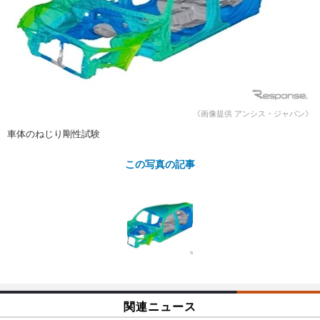
ショップレポート
愛車 File
ディテイリング
自動車豆知識
ストップ！不具合修理＆粗悪修理
ディテイリング
洗車
鈑金・塗装
鈑金・塗装
ヘッドライト磨き
コーティング
小キズ直し
防錆
特集記事
フィルム・ラッピング
ストップ 不具合修理＆粗悪修理
カーメーカー「旧車」関連プロジェ
ショップ紹介
クト
《画像提供 アンシス・ジャパン》
ショップレポート
プロショップ検索
レストア
車体のねじり剛性試験
コラム
カーメーカー「旧車」関連プロジ
コラム
イベント
この写真の記事
ェクト
インタビュー
イベント告知
イベントレポート
関連ニュース