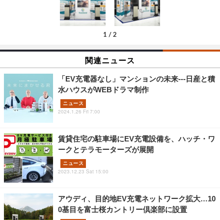
1
/
2
関連ニュース
「EV充電器なし」マンションの未来---日産と積
水ハウスがWEBドラマ制作
ニュース
2024.1.26 Fri 7:00
賃貸住宅の駐車場にEV充電設備を、ハッチ・ワ
ークとテラモーターズが展開
ニュース
2023.12.23 Sat 15:00
アウディ、目的地EV充電ネットワーク拡大…10
0基目を富士桜カントリー倶楽部に設置