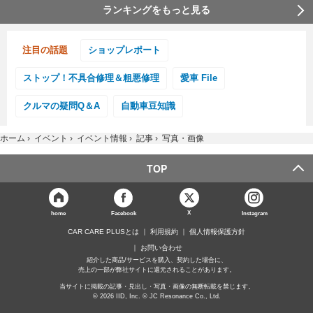
ランキングをもっと見る
注目の話題
ショップレポート
ストップ！不具合修理＆粗悪修理
愛車 File
クルマの疑問Q＆A
自動車豆知識
ホーム
›
イベント
›
イベント情報
›
記事
›
写真・画像
TOP
X
home
Facebook
Instagram
CAR CARE PLUSとは
利用規約
個人情報保護方針
お問い合わせ
紹介した商品/サービスを購入、契約した場合に、
売上の一部が弊社サイトに還元されることがあります。
当サイトに掲載の記事・見出し・写真・画像の無断転載を禁じます。
© 2026 IID, Inc. © JC Resonance Co., Ltd.