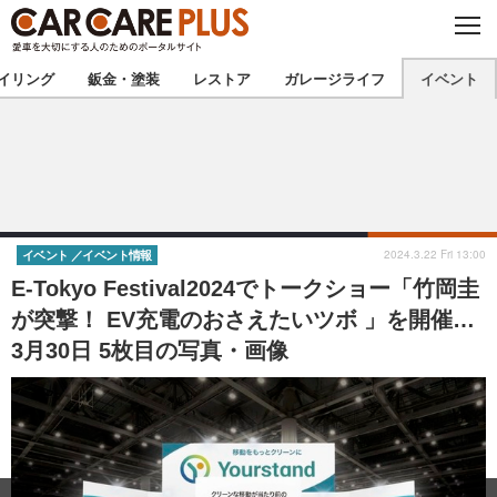
C
L
O
★カーケアプラス認定★
厳選プロショップを地域から探す
S
イリング
鈑金・塗装
レストア
ガレージライフ
イベント
E
北海道
東北
北関東
南関東
甲信越
北陸
2024.3.22 Fri 13:00
イベント
イベント情報
E-Tokyo Festival2024でトークショー「竹岡圭
東海
関西
が突撃！ EV充電のおさえたいツボ 」を開催…
3月30日 5枚目の写真・画像
中国
四国
九州
沖縄
注目の記事