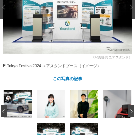
ショップレポート
愛車 File
ディテイリング
自動車豆知識
ストップ！不具合修理＆粗悪修理
ディテイリング
洗車
鈑金・塗装
鈑金・塗装
ヘッドライト磨き
コーティング
小キズ直し
防錆
特集記事
フィルム・ラッピング
ストップ 不具合修理＆粗悪修理
カーメーカー「旧車」関連プロジェ
ショップ紹介
クト
ショップレポート
プロショップ検索
レストア
コラム
《写真提供 ユアスタンド》
カーメーカー「旧車」関連プロジ
コラム
イベント
E-Tokyo Festival2024 ユアスタンドブース（イメージ）
ェクト
インタビュー
イベント告知
イベントレポート
この写真の記事
‹