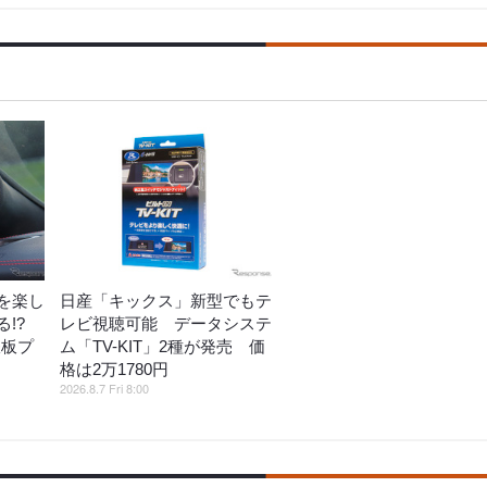
を楽し
日産「キックス」新型でもテ
!?
レビ視聴可能 データシステ
鉄板プ
ム「TV-KIT」2種が発売 価
格は2万1780円
2026.8.7 Fri 8:00