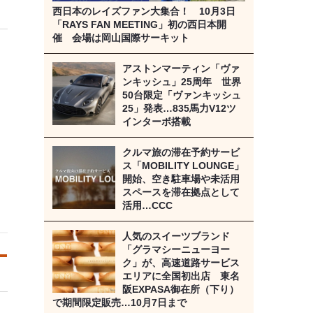
西日本のレイズファン大集合！ 10月3日
「RAYS FAN MEETING」初の西日本開
催 会場は岡山国際サーキット
アストンマーティン「ヴァ
ンキッシュ」25周年 世界
50台限定「ヴァンキッシュ
25」発表…835馬力V12ツ
インターボ搭載
クルマ旅の滞在予約サービ
ス「MOBILITY LOUNGE」
開始、空き駐車場や未活用
スペースを滞在拠点として
活用…CCC
人気のスイーツブランド
「グラマシーニューヨー
ク」が、高速道路サービス
エリアに全国初出店 東名
阪EXPASA御在所（下り）
で期間限定販売…10月7日まで