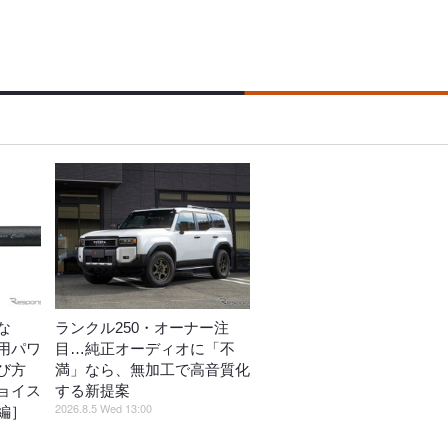
な
ランクル250・オーナー注
用パワ
目…純正オーディオに「不
び方
満」なら、無加工で高音質化
ョイス
する新提案
2026.8.5 Wed 13:00
編］