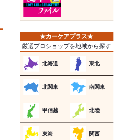
厳選プロショップを地域から探す
北海道
東北
北関東
南関東
甲信越
北陸
東海
関西