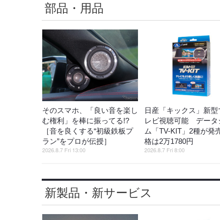
部品・用品
そのスマホ、「良い音を楽し
日産「キックス」新型
む権利」を棒に振ってる!?
レビ視聴可能 データ
［音を良くする“初級鉄板プ
ム「TV-KIT」2種が発
ラン”をプロが伝授］
格は2万1780円
2026.8.7 Fri 13:00
2026.8.7 Fri 8:00
新製品・新サービス