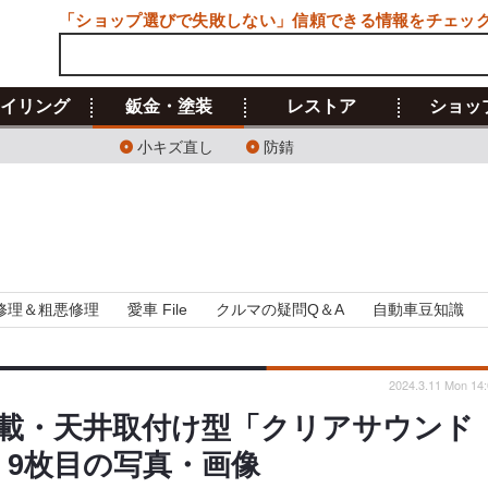
「ショップ選びで失敗しない」信頼できる情報をチェッ
イリング
鈑金・塗装
レストア
ショッ
小キズ直し
防錆
修理＆粗悪修理
愛車 File
クルマの疑問Q＆A
自動車豆知識
2024.3.11 Mon 14:
載・天井取付け型「クリアサウンド
 9枚目の写真・画像