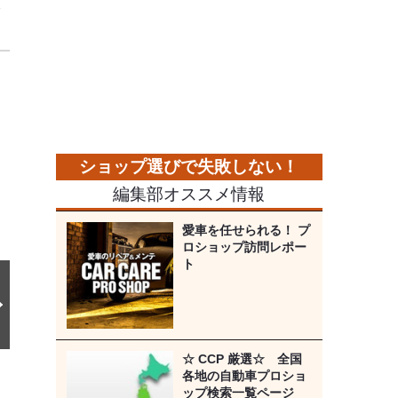
イ
次
の
画
像
編集部オススメ情報
愛車を任せられる！ プ
ロショップ訪問レポー
ト
☆ CCP 厳選☆ 全国
各地の自動車プロショ
ップ検索一覧ページ