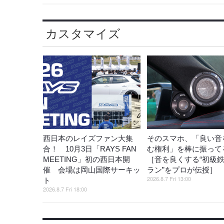
カスタマイズ
西日本のレイズファン大集
そのスマホ、「良い音
合！ 10月3日「RAYS FAN
む権利」を棒に振ってる
MEETING」初の西日本開
［音を良くする“初級
催 会場は岡山国際サーキッ
ラン”をプロが伝授］
2026.8.7 Fri 13:00
ト
2026.8.7 Fri 18:00