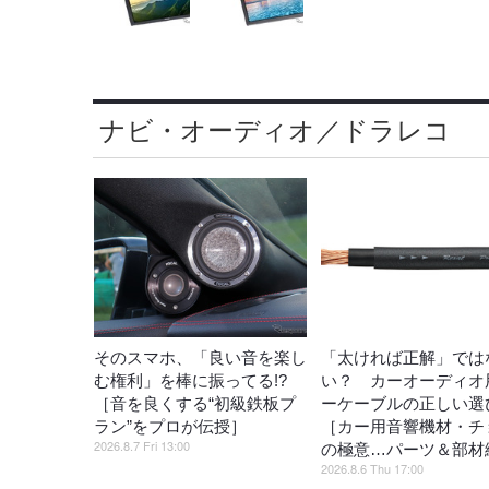
ナビ・オーディオ／ドラレコ
そのスマホ、「良い音を楽し
「太ければ正解」では
む権利」を棒に振ってる!?
い？ カーオーディオ
［音を良くする“初級鉄板プ
ーケーブルの正しい選
ラン”をプロが伝授］
［カー用音響機材・チ
2026.8.7 Fri 13:00
の極意…パーツ＆部材
2026.8.6 Thu 17:00