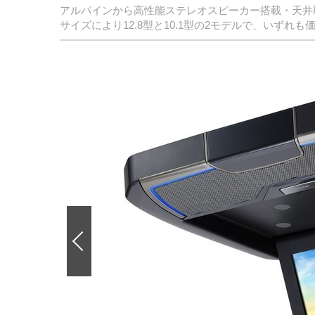
アルパインから高性能ステレオスピーカー搭載・天井
サイズにより12.8型と10.1型の2モデルで、いずれ
前
の
画
像