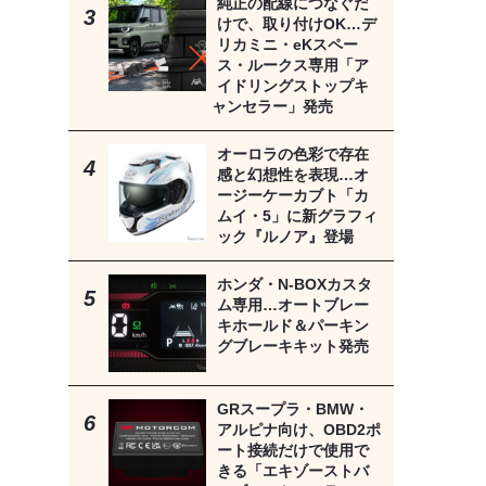
純正の配線につなぐだ
けで、取り付けOK…デ
リカミニ・eKスペー
ス・ルークス専用「ア
イドリングストップキ
ャンセラー」発売
オーロラの色彩で存在
感と幻想性を表現…オ
ージーケーカブト「カ
ムイ・5」に新グラフィ
ック『ルノア』登場
ホンダ・N-BOXカスタ
ム専用…オートブレー
キホールド＆パーキン
グブレーキキット発売
GRスープラ・BMW・
アルピナ向け、OBD2ポ
ート接続だけで使用で
きる「エキゾーストバ