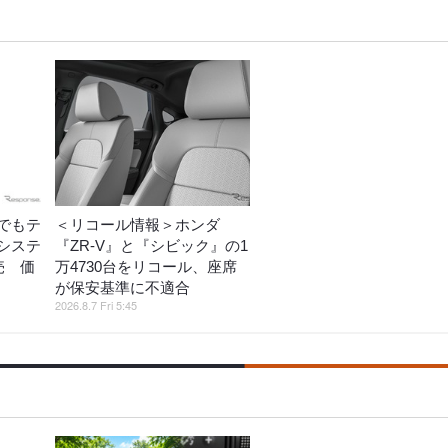
でもテ
＜リコール情報＞ホンダ
システ
『ZR-V』と『シビック』の1
売 価
万4730台をリコール、座席
が保安基準に不適合
2026.8.7 Fri 5:45