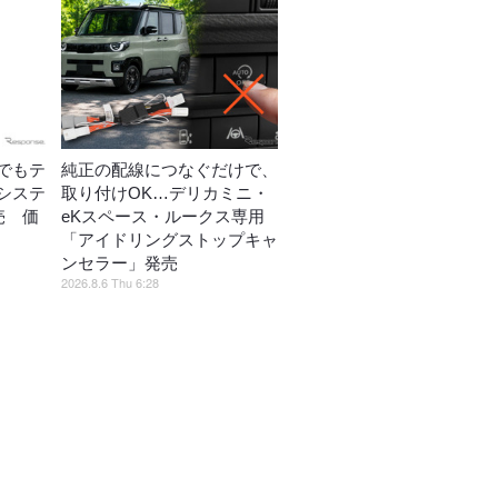
でもテ
純正の配線につなぐだけで、
システ
取り付けOK…デリカミニ・
売 価
eKスペース・ルークス専用
「アイドリングストップキャ
ンセラー」発売
2026.8.6 Thu 6:28