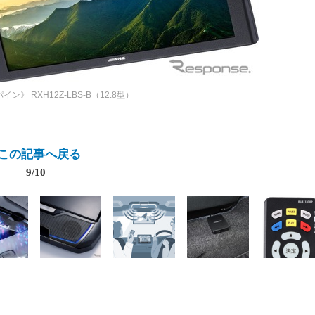
パイン》
RXH12Z-LBS-B（12.8型）
この記事へ戻る
9/10