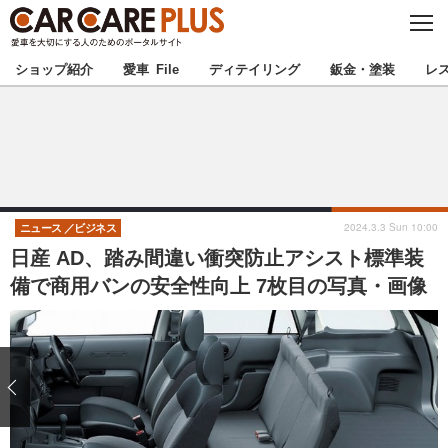
C
L
O
★カーケアプラス認定★
厳選プロショップを地域から探す
S
ショップ紹介
愛車 File
ディテイリング
鈑金・塗装
レ
E
北海道
東北
北関東
南関東
甲信越
北陸
2024.3.3 Sun 10:00
ニュース
ビジネス
日産 AD、踏み間違い衝突防止アシスト標準装
東海
関西
備で商用バンの安全性向上 7枚目の写真・画像
中国
四国
九州
沖縄
注目の記事