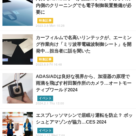
内側のクリーニングでも電子制御装置整備が必
要に
特集記事
2023.3.6 Mon 10:26
カーフィルムで名高いリンテックが、エーミン
グ作業向け「ミリ波帯電磁波制御シート」を開
発中…担当者に話を聞いた
特集記事
2023.6.9 Fri 16:48
ADAS/ADは良好な視界から、加湿器の原理で
雨滴を飛ばす村田製作所のカメラ…オートモー
ティブワールド2024
イベント
2024.2.1 Thu 13:00
エスプレッソマシンで居眠り運転を防止？ ボッ
シュとアマゾンが協力…CES 2024
イベント
2024.1.17 Wed 7:00