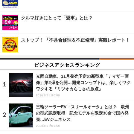
クルマ好きにとって「愛車」とは？
ストップ！ 「不具合修理＆不正修理」実態レポート！
ビジネスアクセスランキング
光岡自動車、11月発売予定の新型車「ティザー画
像」第2弾を公開…開発コンセプトは、楽しくワク
ワクする『ミツオカらしさの原点』
2026.8.7 Fri 6:00
三輪ソーラーEV「スリールオータ」とは？ 欧州
の型式認定取得 記念モデルを限定30台で国内発
売…EVジェネシス
2026.8.7 Fri 5:56