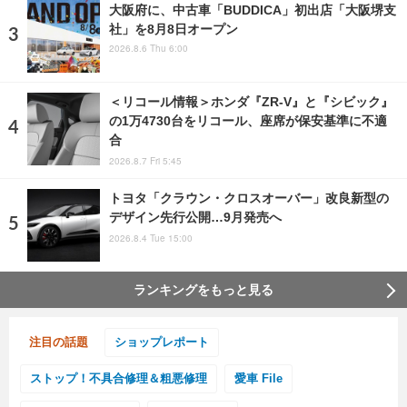
大阪府に、中古車「BUDDICA」初出店「大阪堺支
社」を8月8日オープン
2026.8.6 Thu 6:00
＜リコール情報＞ホンダ『ZR-V』と『シビック』
の1万4730台をリコール、座席が保安基準に不適
合
2026.8.7 Fri 5:45
トヨタ「クラウン・クロスオーバー」改良新型の
デザイン先行公開…9月発売へ
2026.8.4 Tue 15:00
ランキングをもっと見る
注目の話題
ショップレポート
ストップ！不具合修理＆粗悪修理
愛車 File