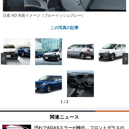
ショップレポート
愛車 File
ディテイリング
自動車豆知識
ストップ！不具合修理＆粗悪修理
ディテイリング
洗車
鈑金・塗装
日産 AD 内装イメージ（ブルーイッシュグレー）
鈑金・塗装
ヘッドライト磨き
コーティング
小キズ直し
防錆
特集記事
この写真の記事
フィルム・ラッピング
ストップ 不具合修理＆粗悪修理
カーメーカー「旧車」関連プロジェ
ショップ紹介
クト
ショップレポート
プロショップ検索
レストア
‹
コラム
カーメーカー「旧車」関連プロジ
コラム
イベント
ェクト
インタビュー
イベント告知
イベントレポート
1
/
2
関連ニュース
汚れでADASエラーが検出…フロントガラスの