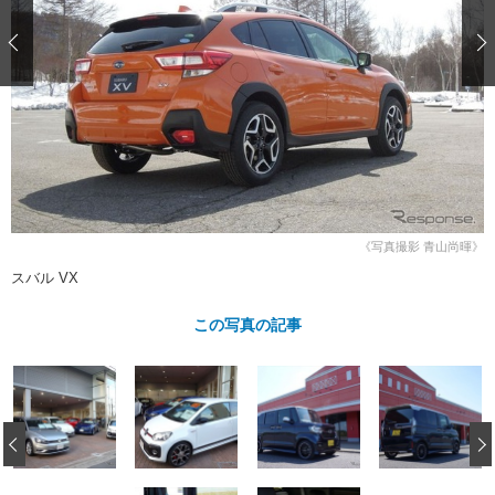
ショップレポート
愛車 File
ディテイリング
自動車豆知識
ストップ！不具合修理＆粗悪修理
ディテイリング
洗車
鈑金・塗装
鈑金・塗装
ヘッドライト磨き
コーティング
小キズ直し
防錆
特集記事
フィルム・ラッピング
ストップ 不具合修理＆粗悪修理
カーメーカー「旧車」関連プロジェ
ショップ紹介
クト
ショップレポート
プロショップ検索
レストア
コラム
カーメーカー「旧車」関連プロジ
コラム
イベント
《写真撮影 青山尚暉》
ェクト
スバル VX
インタビュー
イベント告知
イベントレポート
この写真の記事
‹