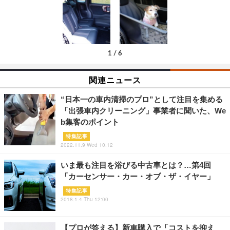
1
/
6
関連ニュース
“日本一の車内清掃のプロ”として注目を集める
「出張車内クリーニング」事業者に聞いた、We
b集客のポイント
特集記事
2022.11.9 Wed 10:12
いま最も注目を浴びる中古車とは？…第4回
「カーセンサー・カー・オブ・ザ・イヤー」
特集記事
2018.1.4 Thu 12:00
【プロが答える】新車購入で「コストを抑え