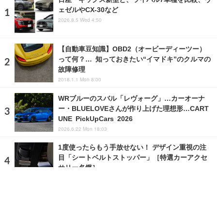
ェゼルやCX-30など
2026.8.5 Wed 4:50
【自動車豆知識】OBD2（オービーディーツー）
って何？… 知っておきたい“イマドキ”のクルマの
故障修理
2018.1.1 Mon 8:00
WRブルーのスバル「レヴォーグ」…カーオーナ
ー・BLUELOVEさんが作り上げた理想形…CART
UNE PickUpCars 2026
2026.6.22 Mon 18:03
1度使ったらもう手放せない！ デザイン重視の注
目「シートベルトストッパー」［特選カーアクセ
サリー名鑑］
2026.6.3 Wed 12:00
ランキングをもっと見る