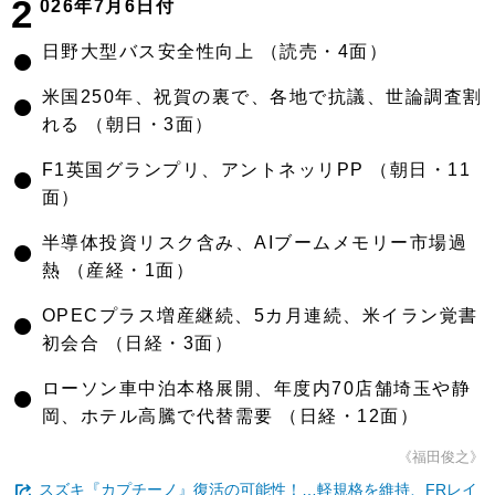
2
026年7月6日付
●
日野大型バス安全性向上 （読売・4面）
●
米国250年、祝賀の裏で、各地で抗議、世論調査割
れる （朝日・3面）
●
F1英国グランプリ、アントネッリPP （朝日・11
面）
●
半導体投資リスク含み、AIブームメモリー市場過
熱 （産経・1面）
●
OPECプラス増産継続、5カ月連続、米イラン覚書
初会合 （日経・3面）
●
ローソン車中泊本格展開、年度内70店舗埼玉や静
岡、ホテル高騰で代替需要 （日経・12面）
《福田俊之》
スズキ『カプチーノ』復活の可能性！…軽規格を維持、FRレイ