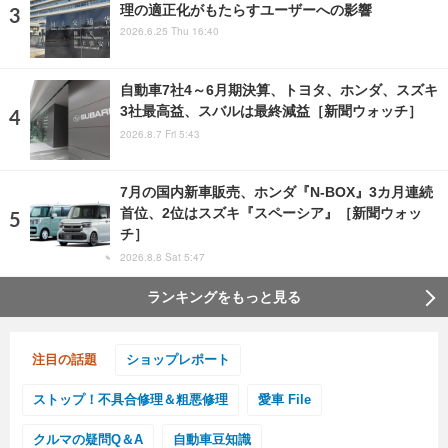
理の適正化がもたらすユーザーへの影響
2026.6.25 Thu 16:40
自動車7社4～6月期決算、トヨタ、ホンダ、スズキ
3社最高益、スバルは最終減益［新聞ウォッチ］
2026.8.7 Fri 5:43
7月の国内新車販売、ホンダ『N-BOX』3カ月連続
首位、2位はスズキ『スペーシア』［新聞ウォッ
チ］
2026.8.8 Sat 5:47
ランキングをもっと見る
注目の話題
ショップレポート
ストップ！不具合修理＆粗悪修理
愛車 File
クルマの疑問Q＆A
自動車豆知識