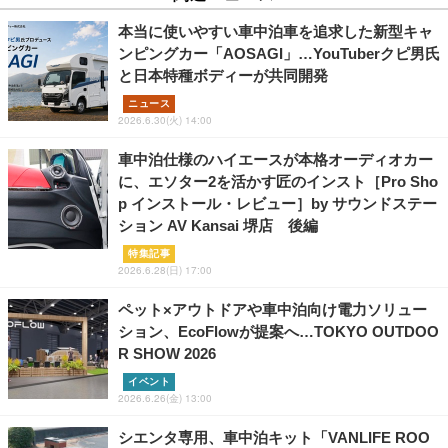
本当に使いやすい車中泊車を追求した新型キャ
ンピングカー「AOSAGI」…YouTuberクピ男氏
と日本特種ボディーが共同開発
ニュース
2026.6.30(火) 14:00
車中泊仕様のハイエースが本格オーディオカー
に、エソター2を活かす匠のインスト［Pro Sho
p インストール・レビュー］by サウンドステー
ション AV Kansai 堺店 後編
特集記事
2026.6.28(日) 17:00
ペット×アウトドアや車中泊向け電力ソリュー
ション、EcoFlowが提案へ…TOKYO OUTDOO
R SHOW 2026
イベント
2026.6.26(金) 13:00
シエンタ専用、車中泊キット「VANLIFE ROO