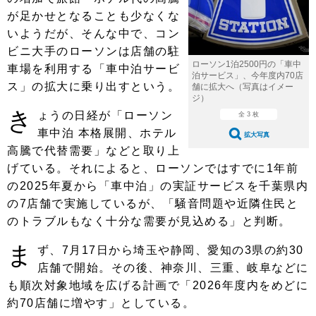
ショップレポート
愛車 File
ディテイリング
が足かせとなることも少なくな
自動車豆知識
ストップ！不具合修理＆粗悪修理
いようだが、そんな中で、コン
ディテイリング
洗車
鈑金・塗装
ビニ大手のローソンは店舗の駐
鈑金・塗装
ヘッドライト磨き
コーティング
小キズ直し
防錆
特集記事
ローソン1泊2500円の「車中
車場を利用する「車中泊サービ
泊サービス」、今年度内70店
ス」の拡大に乗り出すという。
舗に拡大へ（写真はイメー
フィルム・ラッピング
ストップ 不具合修理＆粗悪修理
カーメーカー「旧車」関連プロジェ
ショップ紹介
ジ）
クト
き
ょうの日経が「ローソン
全 3 枚
ショップレポート
プロショップ検索
レストア
車中泊 本格展開、ホテル
コラム
拡大写真
高騰で代替需要」などと取り上
カーメーカー「旧車」関連プロジ
コラム
イベント
ェクト
げている。それによると、ローソンではすでに1年前
インタビュー
イベント告知
イベントレポート
の2025年夏から「車中泊」の実証サービスを千葉県内
の7店舗で実施しているが、「騒音問題や近隣住民と
のトラブルもなく十分な需要が見込める」と判断。
ま
ず、7月17日から埼玉や静岡、愛知の3県の約30
店舗で開始。その後、神奈川、三重、岐阜などに
も順次対象地域を広げる計画で「2026年度内をめどに
約70店舗に増やす」としている。