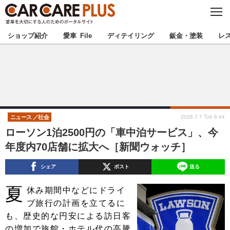
C
L
O
★カーケアプラス認定★
厳選プロショップを地域から探す
S
ショップ紹介
愛車 File
ディテイリング
鈑金・塗装
レ
E
北海道
東北
北関東
南関東
甲信越
北陸
2026.7.7 Tue 6:44
ニュース
社会
ローソン1泊2500円の「車中泊サービス」、今
東海
関西
年度内70店舗に拡大へ［新聞ウォッチ］
中国
四国
シェア
ポスト
送る
夏
九州
沖縄
休み期間中などにドライ
ブ旅行の計画を立てるに
注目の記事
も、歴史的な円安による訪日客
の増加で旅館・ホテル代の高騰