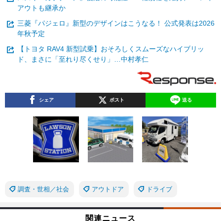
アウトも継承か
三菱『パジェロ』新型のデザインはこうなる！ 公式発表は2026
年秋予定
【トヨタ RAV4 新型試乗】おそろしくスムーズなハイブリッ
ド、まさに「至れり尽くせり」…中村孝仁
シェア
ポスト
送る
調査・世相／社会
アウトドア
ドライブ
関連ニュース