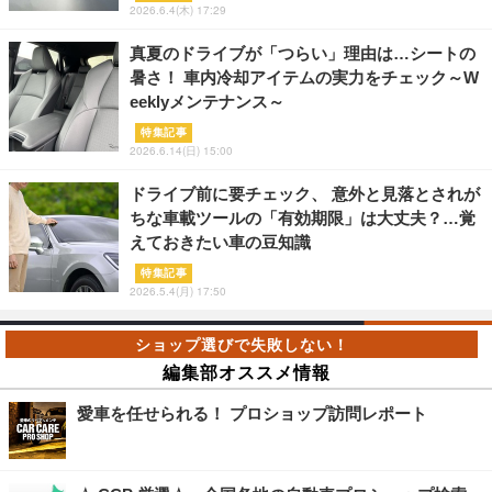
2026.6.4(木) 17:29
真夏のドライブが「つらい」理由は…シートの
暑さ！ 車内冷却アイテムの実力をチェック～W
eeklyメンテナンス～
特集記事
2026.6.14(日) 15:00
ドライブ前に要チェック、 意外と見落とされが
ちな車載ツールの「有効期限」は大丈夫？…覚
えておきたい車の豆知識
特集記事
2026.5.4(月) 17:50
編集部オススメ情報
愛車を任せられる！ プロショップ訪問レポート