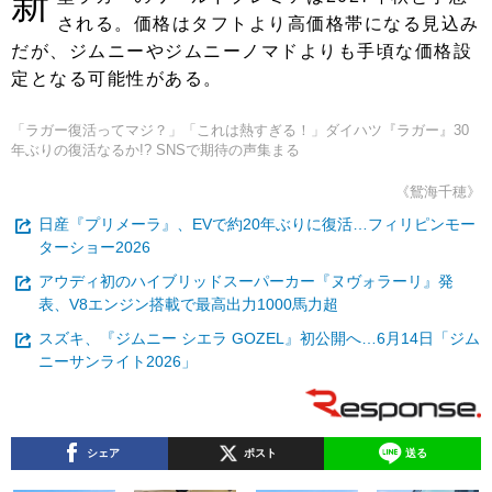
新
される。価格はタフトより高価格帯になる見込み
だが、ジムニーやジムニーノマドよりも手頃な価格設
定となる可能性がある。
「ラガー復活ってマジ？」「これは熱すぎる！」ダイハツ『ラガー』30
年ぶりの復活なるか!? SNSで期待の声集まる
《鴛海千穂》
日産『プリメーラ』、EVで約20年ぶりに復活…フィリピンモー
ターショー2026
アウディ初のハイブリッドスーパーカー『ヌヴォラーリ』発
表、V8エンジン搭載で最高出力1000馬力超
スズキ、『ジムニー シエラ GOZEL』初公開へ…6月14日「ジム
ニーサンライト2026」
シェア
ポスト
送る