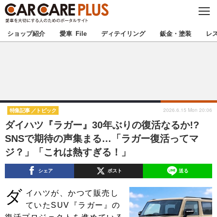
C
L
O
★カーケアプラス認定★
厳選プロショップを地域から探す
S
ショップ紹介
愛車 File
ディテイリング
鈑金・塗装
レ
E
北海道
東北
北関東
南関東
甲信越
北陸
2026.6.15 Mon 20:06
特集記事
トピック
ダイハツ『ラガー』30年ぶりの復活なるか!?
東海
関西
SNSで期待の声集まる…「ラガー復活ってマ
ジ？」「これは熱すぎる！」
中国
四国
シェア
ポスト
送る
九州
沖縄
ダ
イハツが、かつて販売し
注目の記事
ていたSUV『ラガー』の