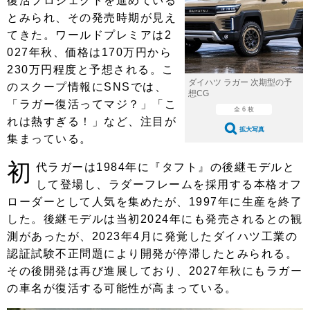
復活プロジェクトを進めている
ショップレポート
愛車 File
ディテイリング
とみられ、その発売時期が見え
自動車豆知識
ストップ！不具合修理＆粗悪修理
ディテイリング
洗車
てきた。ワールドプレミアは2
鈑金・塗装
027年秋、価格は170万円から
鈑金・塗装
ヘッドライト磨き
コーティング
小キズ直し
防錆
特集記事
230万円程度と予想される。こ
ダイハツ ラガー 次期型の予
のスクープ情報にSNSでは、
フィルム・ラッピング
ストップ 不具合修理＆粗悪修理
カーメーカー「旧車」関連プロジェ
ショップ紹介
想CG
「ラガー復活ってマジ？」「こ
クト
全 6 枚
ショップレポート
プロショップ検索
れは熱すぎる！」など、注目が
レストア
拡大写真
コラム
集まっている。
カーメーカー「旧車」関連プロジ
コラム
イベント
ェクト
初
代ラガーは1984年に『タフト』の後継モデルと
インタビュー
イベント告知
イベントレポート
して登場し、ラダーフレームを採用する本格オフ
ローダーとして人気を集めたが、1997年に生産を終了
した。後継モデルは当初2024年にも発売されるとの観
測があったが、2023年4月に発覚したダイハツ工業の
認証試験不正問題により開発が停滞したとみられる。
その後開発は再び進展しており、2027年秋にもラガー
の車名が復活する可能性が高まっている。