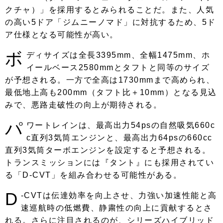
クチャ）」を採用するとみられることだ。また、人気
の高い5ドア「ジムニーノマド」に対抗するため、5ド
ア仕様となる可能性が高い。
ボ
ディサイズは全長3395mm、全幅1475mm、ホ
イールベース2580mmとタフトと同等のサイズ
が予想される。一方で全高は1730mmまで高められ、
最低地上高も200mm（タフト比＋10mm）となる見込
みで、悪路走破性の向上が期待される。
パ
ワートレインは、最高出力54psの自然吸気660c
c直列3気筒エンジンと、最高出力64psの660cc
直列3気筒ターボエンジンを設定すると予想される。
トランスミッションには『タント』にも採用されてい
る「D-CVT」を組み合わせる可能性がある。
D
-CVTは伝達効率を向上させ、力強い加速性能と高
速巡航時の低燃費、静粛性の向上に貢献するとさ
れる。さらに注目されるのが、シリーズハイブリッド