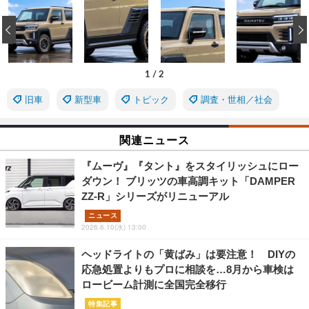
‹
1
/
2
旧車
新型車
トピック
調査・世相／社会
関連ニュース
『ムーヴ』『タント』をスタイリッシュにロー
ダウン！ ブリッツの車高調キット「DAMPER
ZZ-R」シリーズがリニューアル
ニュース
2026.6.10(水) 13:00
ヘッドライトの「黄ばみ」は要注意！ DIYの
応急処置よりもプロに相談を…8月から車検は
ロービーム計測に全国完全移行
特集記事