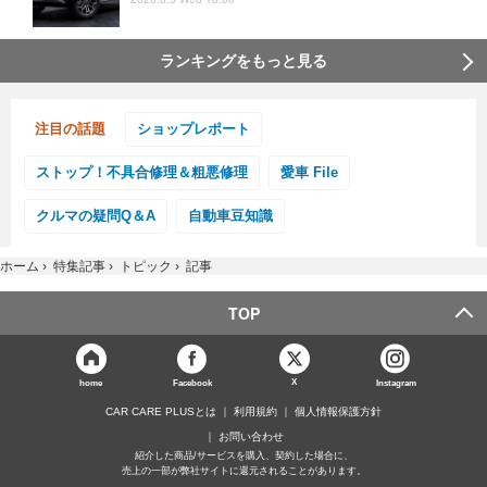
ランキングをもっと見る
注目の話題
ショップレポート
ストップ！不具合修理＆粗悪修理
愛車 File
クルマの疑問Q＆A
自動車豆知識
ホーム
›
特集記事
›
トピック
›
記事
TOP
X
home
Facebook
Instagram
CAR CARE PLUSとは
利用規約
個人情報保護方針
お問い合わせ
紹介した商品/サービスを購入、契約した場合に、
売上の一部が弊社サイトに還元されることがあります。