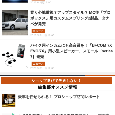
2026.6.1(月) 9:00
乗り心地重視？アップスタイル？ MC後『プロ
ボックス』用カスタムスプリング2製品、タナ
ベが発売
ニュース
2026.5.31(日) 16:00
バイク用インカムにも高音質を！『B+COM 7X
EVO/7X』用小型スピーカー、スモール［series
7］発売
ニュース
2026.5.31(日) 12:00
編集部オススメ情報
愛車を任せられる！ プロショップ訪問レポート