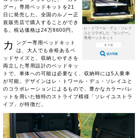
ショップレポート
愛車 File
ディテイリング
グー』専用ベッドキットを21
自動車豆知識
ストップ！不具合修理＆粗悪修理
日に発売した。全国のルノー正
ディテイリング
洗車
鈑金・塗装
規販売店で購入することができ
鈑金・塗装
ヘッドライト磨き
コーティング
小キズ直し
防錆
特集記事
レ・トワール・デュ・ソレイ
る。税込価格は24万8600円。
ユとコラボした『カングー』
専用ベッドキット
フィルム・ラッピング
ストップ 不具合修理＆粗悪修理
カーメーカー「旧車」関連プロジェ
カ
ショップ紹介
ングー専用ベッドキット
全 9 枚
クト
は、大人でも余裕あるベ
ショップレポート
プロショップ検索
レストア
拡大写真
ッドサイズと、収納しやすさを
コラム
両立した専用設計のベッドキッ
カーメーカー「旧車」関連プロジ
コラム
イベント
ェクト
トで、車体への可能は必要なく、収納時には5人乗車
インタビュー
イベント告知
イベントレポート
が可能。デザインはレ・トワール・デュ・ソレイユと
のコラボレーションによるもので、豊かなカラーパレ
ットを用いた独特のストライプ模様「ソレイユストラ
イプ」が特徴だ。