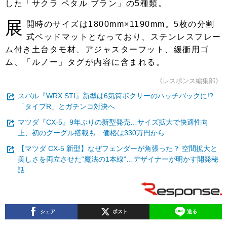
した「サクラ ペタル ブラン」の5種類。
展
開時のサイズは1800mm×1190mm。5枚の分割
式ベッドマットとなっており、ステンレスフレー
ム付き土台タモ材、アジャスターフット、緩衝用ゴ
ム、「ルノー」タグが内容に含まれる。
《レスポンス編集部》
スバル『WRX STI』新型は6気筒ボクサーのハッチバックに!?
「タイプR」とガチンコ対決へ
マツダ『CX-5』9年ぶりの新型発売…サイズ拡大で快適性向
上、初のグーグル搭載も 価格は330万円から
【マツダ CX-5 新型】なぜフェンダーが角張った？ 空間拡大と
美しさを両立させた“魔法の1本線”…デザイナーが明かす開発秘
話
シェア
ポスト
送る