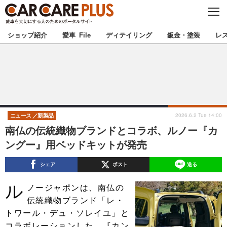
C
L
O
★カーケアプラス認定★
厳選プロショップを地域から探す
S
ショップ紹介
愛車 File
ディテイリング
鈑金・塗装
レ
E
北海道
東北
北関東
南関東
甲信越
北陸
2026.6.2 Tue 14:00
ニュース
新製品
南仏の伝統織物ブランドとコラボ、ルノー『カ
東海
関西
ングー』用ベッドキットが発売
中国
四国
シェア
ポスト
送る
ル
九州
沖縄
ノージャポンは、南仏の
伝統織物ブランド「レ・
注目の記事
トワール・デュ・ソレイユ」と
コラボレーションした、『カン