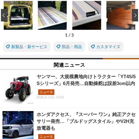
‹
1
/
3
新製品・新サービス
部品・用品
カスタマイズ
関連ニュース
ヤンマー、大規模農地向けトラクター「YT4S/5
Sシリーズ」6月発売…自動操舵は誤差3cm以内
ニュース
2026.6.1(月) 10:00
ホンダアクセス、『スーパー ワン』純正アクセ
サリー発売…「ブルドッグスタイル」やV2H充
放電器も
ニュース