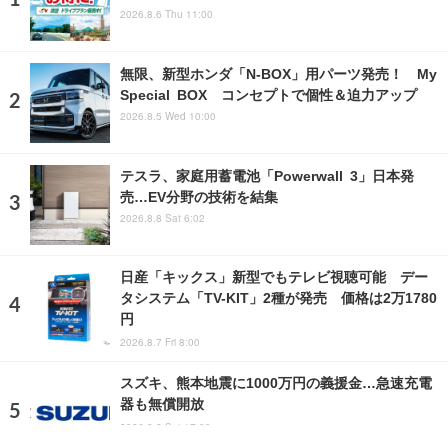
2026.8.6 Thu 11:00
無限、新型ホンダ「N-BOX」用パーツ発売！ My
Special BOX コンセプトで個性＆迫力アップ
2026.8.5 Wed 10:00
テスラ、家庭用蓄電池「Powerwall 3」日本発
売…EV分野の技術を結集
2026.8.8 Sat 6:02
日産「キックス」新型でもテレビ視聴可能 デー
タシステム「TV-KIT」2種が発売 価格は2万1780
円
2026.8.7 Fri 8:00
スズキ、熊本地震に1000万円の義援金…急速充電
器も無償開放
2026.8.8 Sat 17:00