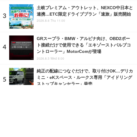
土岐プレミアム・アウトレット、NEXCO中日本と
連携…ETC限定ドライブプラン「速旅」販売開始
2026.8.6 Thu 11:00
GRスープラ・BMW・アルピナ向け、OBD2ポー
ト接続だけで使用できる「エキゾーストバルブコ
ントローラー」MotorComが登場
2026.8.5 Wed 8:00
純正の配線につなぐだけで、取り付けOK…デリカ
ミニ・eKスペース・ルークス専用「アイドリング
ストップキャンセラー」発売
2026.8.6 Thu 6:28
ランキングをもっと見る
注目の話題
ショップレポート
ストップ！不具合修理＆粗悪修理
愛車 File