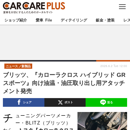
C
L
O
★カーケアプラス認定★
厳選プロショップを地域から探す
S
ショップ紹介
愛車 File
ディテイリング
鈑金・塗装
レ
E
北海道
東北
北関東
南関東
甲信越
北陸
2026.6.2 Tue 12:00
ニュース
新製品
ブリッツ、『カローラクロス ハイブリッド GR
東海
関西
スポーツ』向け油温・油圧取り出し用アタッチ
メント発売
中国
四国
シェア
ポスト
送る
九州
沖縄
チ
ューニングパーツメーカ
注目の記事
ー・BLITZ（ブリッツ）