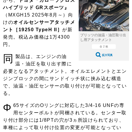
から、
トヨタ『カローラクロス
ショップレポート
愛車 File
ディテイリング
ハイブリッド GRスポーツ』
自動車豆知識
ストップ！不具合修理＆粗悪修理
ディテイリング
洗車
（MXGH15 2025年8月～）向
鈑金・塗装
けの
オイルセンサーアタッチメ
鈑金・塗装
ヘッドライト磨き
コーティング
小キズ直し
防錆
特集記事
ント［19250 TypeH II］
が新
ブリッツの油温・油圧取り出
発売。税込み価格は1万4300
フィルム・ラッピング
ストップ 不具合修理＆粗悪修理
カーメーカー「旧車」関連プロジェ
ショップ紹介
し用アタッチメント
円。
クト
全 2 枚
ショップレポート
プロショップ検索
レストア
同
拡大写真
製品は、エンジンの油
コラム
カーメーカー「旧車」関連プロジ
温・油圧を取り出す際に
コラム
イベント
ェクト
必要となるアタッチメント。オイルエレメントとエン
インタビュー
イベント告知
イベントレポート
ジンブロックの間にサンドイッチ状に挟み込む構造
で、油温・油圧センサーの取り付けが可能となってい
る。
Φ
65サイズのOリングに対応した3/4-16 UNFの専
用センターボルトが同梱されている。センター取
り付け部分には1/8PTの穴が3ヵ所設けられており、
車種によって取り付け位置の変更が可能となってい