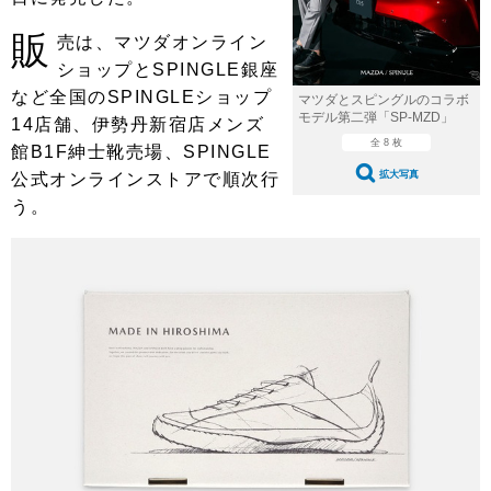
ショップレポート
愛車 File
ディテイリング
販
売は、マツダオンライン
自動車豆知識
ストップ！不具合修理＆粗悪修理
ディテイリング
洗車
鈑金・塗装
ショップとSPINGLE銀座
鈑金・塗装
など全国のSPINGLEショップ
ヘッドライト磨き
コーティング
小キズ直し
防錆
特集記事
マツダとスピングルのコラボ
モデル第二弾「SP-MZD」
14店舗、伊勢丹新宿店メンズ
フィルム・ラッピング
ストップ 不具合修理＆粗悪修理
カーメーカー「旧車」関連プロジェ
全 8 枚
ショップ紹介
館B1F紳士靴売場、SPINGLE
クト
拡大写真
公式オンラインストアで順次行
ショップレポート
プロショップ検索
レストア
う。
コラム
カーメーカー「旧車」関連プロジ
コラム
イベント
ェクト
インタビュー
イベント告知
イベントレポート