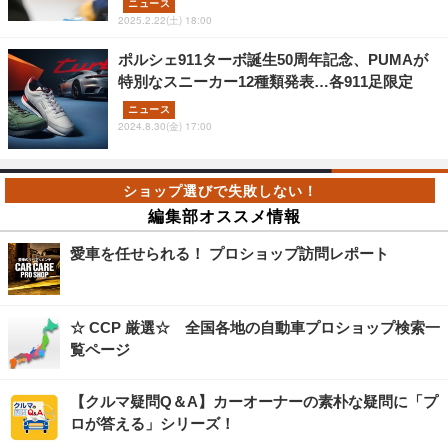
ニュース
2025.2.22(土) 18:00
ポルシェ911ターボ誕生50周年記念、PUMAが
特別なスニーカー12種類発表…各911足限定
ニュース
2024.8.30(金) 17:00
編集部オススメ情報
愛車を任せられる！ プロショップ訪問レポート
☆ CCP 厳選☆ 全国各地の自動車プロショップ検索一
覧ページ
【クルマ疑問Q＆A】カーオーナーの素朴な疑問に「プ
ロが答える」シリーズ！