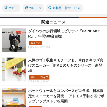
ホビー
ガレージ
新製品・新サービス
関連ニュース
ダイハツの歩行領域モビリティ『e-SNEAKE
R』、年間500台目標
ニュース
2025.8.27(水) 10:20
人気のゴミ収集車モチーフも、車好きキッズ向
けスニーカー「IFME のりものシリーズ」新登
場
ガレージライフ
2025.8.9(土) 16:00
ホットウィールとコンバースがコラボ、日本限
定のスニーカーを発売… アトモス千駄ヶ谷でポ
ップアップストアを展開