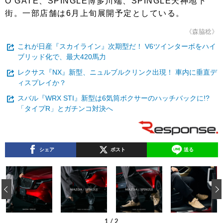
O GATE、SPINGLE博多川端、SPINGLE天神地下
街。一部店舗は6月上旬展開予定としている。
《森脇稔》
これが日産『スカイライン』次期型だ！ V6ツインターボをハイ
ブリッド化で、最大420馬力
レクサス『NX』新型、ニュルブルクリンク出現！ 車内に垂直デ
ィスプレイか？
スバル『WRX STI』新型は6気筒ボクサーのハッチバックに!?
「タイプR」とガチンコ対決へ
シェア
ポスト
送る
‹
1
/
2