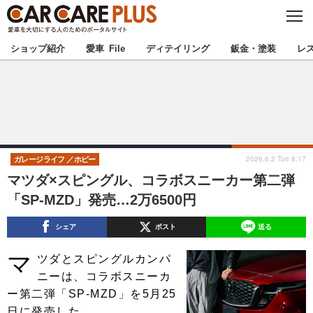
C
L
O
★カーケアプラス認定★
厳選プロショップを地域から探す
S
ショップ紹介
愛車 File
ディテイリング
鈑金・塗装
レ
E
北海道
東北
北関東
南関東
甲信越
北陸
2026.6.2 Tue 8:17
ガレージライフ
ホビー
マツダ×スピングル、コラボスニーカー第二弾
東海
関西
「SP-MZD」発売…2万6500円
中国
四国
シェア
ポスト
送る
マ
九州
沖縄
ツダとスピングルカンパ
ニーは、コラボスニーカ
注目の記事
ー第二弾「SP-MZD」を5月25
日に発売した。