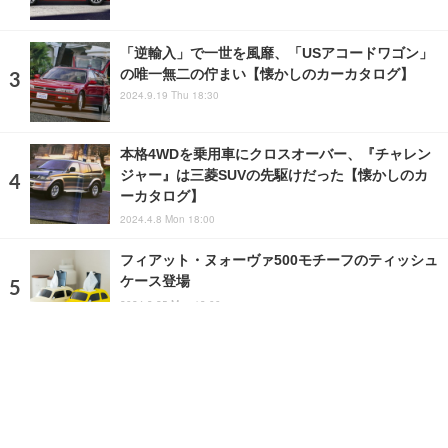
「逆輸入」で一世を風靡、「USアコードワゴン」
の唯一無二の佇まい【懐かしのカーカタログ】
2024.9.19 Thu 18:30
本格4WDを乗用車にクロスオーバー、『チャレン
ジャー』は三菱SUVの先駆けだった【懐かしのカ
ーカタログ】
2024.4.8 Mon 18:00
フィアット・ヌォーヴァ500モチーフのティッシュ
ケース登場
2024.3.25 Mon 13:00
ランキングをもっと見る
注目の話題
ショップレポート