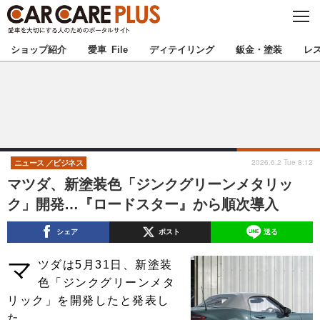
C
L
O
★カーケアプラス認定★
厳選プロショップを地域から探す
S
ショップ紹介
愛車 File
ディテイリング
鈑金・塗装
レ
E
北海道
東北
北関東
南関東
甲信越
北陸
2026.6.2 Tue 8:12
ニュース
ビジネス
マツダ、新塗装色「ジンクグリーンメタリッ
東海
関西
ク」開発…『ロードスター』から順次導入
中国
四国
シェア
ポスト
送る
マ
九州
沖縄
ツダは5月31日、新塗装
色「ジンクグリーンメタ
注目の記事
リック」を開発したと発表し
た。