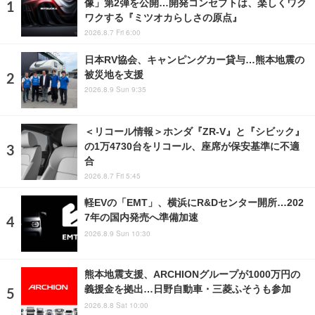
像」第2弾を公開…開発コンセプトは、楽しくワク
ワクする『ミツオカらしさの原点』
2026.8.7 Fri 6:00
日本RV協会、キャンピングカー貸与…熊本地震の
被災地を支援
2026.8.9 Sun 9:35
＜リコール情報＞ホンダ『ZR-V』と『シビック』
の1万4730台をリコール、座席が保安基準に不適
合
2026.8.7 Fri 5:45
軽EVの「EMT」、横浜にR&Dセンター開所…202
7年の国内発売へ準備加速
2026.8.9 Sun 10:30
熊本地震支援、ARCHIONグループが1000万円の
義援金を拠出…日野自動車・三菱ふそうも参加
2026.8.8 Sat 10:00