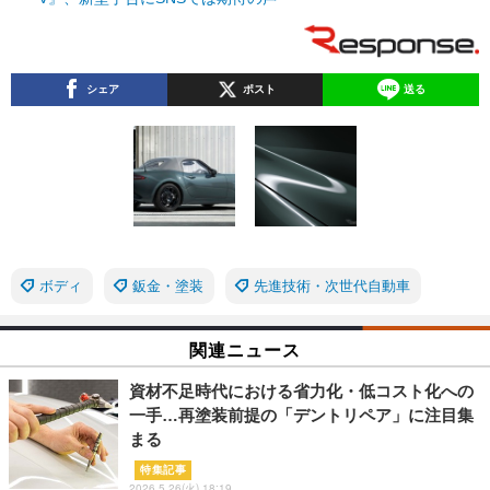
シェア
ポスト
送る
ボディ
鈑金・塗装
先進技術・次世代自動車
関連ニュース
資材不足時代における省力化・低コスト化への
一手…再塗装前提の「デントリペア」に注目集
まる
特集記事
2026.5.26(火) 18:19