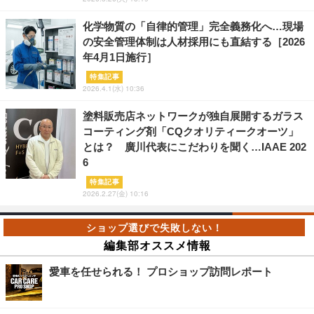
化学物質の「自律的管理」完全義務化へ…現場
の安全管理体制は人材採用にも直結する［2026
年4月1日施行］
特集記事
2026.4.1(水) 10:36
塗料販売店ネットワークが独自展開するガラス
コーティング剤「CQクオリティークオーツ」
とは？ 廣川代表にこだわりを聞く…IAAE 202
6
特集記事
2026.2.27(金) 10:16
編集部オススメ情報
愛車を任せられる！ プロショップ訪問レポート