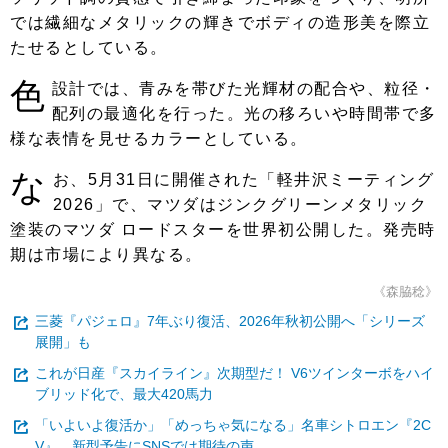
では繊細なメタリックの輝きでボディの造形美を際立
たせるとしている。
色
設計では、青みを帯びた光輝材の配合や、粒径・
配列の最適化を行った。光の移ろいや時間帯で多
様な表情を見せるカラーとしている。
な
お、5月31日に開催された「軽井沢ミーティング
2026」で、マツダはジンクグリーンメタリック
塗装のマツダ ロードスターを世界初公開した。発売時
期は市場により異なる。
《森脇稔》
三菱『パジェロ』7年ぶり復活、2026年秋初公開へ「シリーズ
展開」も
これが日産『スカイライン』次期型だ！ V6ツインターボをハイ
ブリッド化で、最大420馬力
「いよいよ復活か」「めっちゃ気になる」名車シトロエン『2C
V』、新型予告にSNSでは期待の声