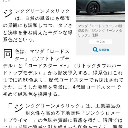
ショップレポート
愛車 File
ディテイリング
ジ
ンクグリーンメタリック
自動車豆知識
ストップ！不具合修理＆粗悪修理
ディテイリング
洗車
鈑金・塗装
は、自然の風景にも都市
鈑金・塗装
の景観にも調和しつつ、タフさ
ヘッドライト磨き
コーティング
小キズ直し
防錆
特集記事
マツダ『ロードスター』の新
塗装色「ジンクグリーンメタ
と洗練を兼ね備えたモダンな緑
リック」仕様
フィルム・ラッピング
ストップ 不具合修理＆粗悪修理
カーメーカー「旧車」関連プロジェ
ショップ紹介
系色だという。
全 2 枚
クト
ショップレポート
プロショップ検索
同
レストア
拡大写真
色は、マツダ『ロードス
コラム
ター』（ソフトトップモ
カーメーカー「旧車」関連プロジ
コラム
イベント
デル）と『ロードスター RF』（リトラクタブルハー
ェクト
ドトップモデル）」から順次導入する。緑系色はこれ
インタビュー
イベント告知
イベントレポート
までに約80色あり、歴代ロードスターでも採用されて
きた。こうした要望を背景に、4代目ロードスターで
初めて緑系色を採用する。
「ジ
ンクグリーンメタリック」は、工業製品の
耐久性を高める下地塗料「ジンククロメー
トプライマー」の色味や質感に着想を得た。暗所では
ソリッド調の質感で引き締まった印象をつくり、明所