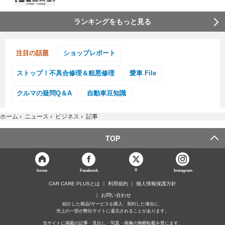
ランキングをもっと見る
注目の話題
ショップレポート
ストップ！不具合修理＆粗悪修理
愛車 File
クルマの疑問Q＆A
自動車豆知識
ホーム
›
ニュース
›
ビジネス
›
記事
TOP
X
home
Facebook
Instagram
CAR CARE PLUSとは
利用規約
個人情報保護方針
お問い合わせ
紹介した商品/サービスを購入、契約した場合に、
売上の一部が弊社サイトに還元されることがあります。
当サイトに掲載の記事・見出し・写真・画像の無断転載を禁じます。