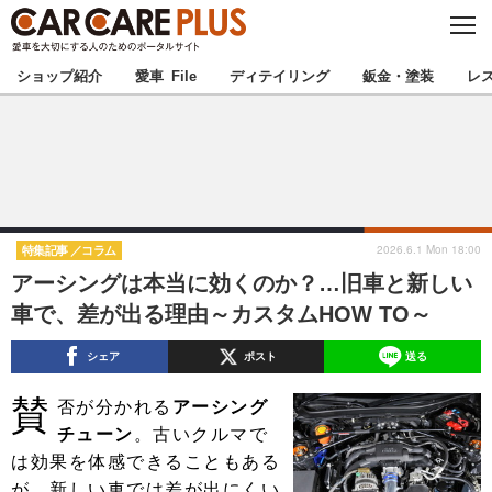
C
L
O
★カーケアプラス認定★
厳選プロショップを地域から探す
S
ショップ紹介
愛車 File
ディテイリング
鈑金・塗装
レ
E
北海道
東北
北関東
南関東
甲信越
北陸
2026.6.1 Mon 18:00
特集記事
コラム
アーシングは本当に効くのか？…旧車と新しい
東海
関西
車で、差が出る理由～カスタムHOW TO～
中国
四国
シェア
ポスト
送る
賛
九州
沖縄
否が分かれる
アーシング
チューン
。古いクルマで
注目の記事
は効果を体感できることもある
が、新しい車では差が出にくい