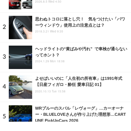
2026.8.5 Wed 4:50
思わぬトコロに落とし穴！ 気をつけたい「パワ
ーウィンドウ」使用上の注意点とは？
2018.3.21 Wed 9:35
ヘッドライトの“黄ばみや汚れ” で車検が通らない
ってホント？
2024.1.29 Mon 18:08
よせばいいのに「人生初の所有車」は1991年式
【日産フィガロ・酔狂 愛車日記 01】
2020.10.13 Tue 15:58
WRブルーのスバル「レヴォーグ」…カーオーナ
ー・BLUELOVEさんが作り上げた理想形…CART
UNE PickUpCars 2026
2026.6.22 Mon 18:03