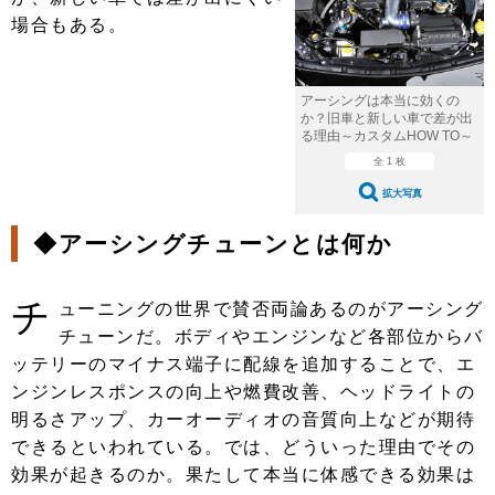
ショップレポート
愛車 File
ディテイリング
場合もある。
自動車豆知識
ストップ！不具合修理＆粗悪修理
ディテイリング
洗車
鈑金・塗装
鈑金・塗装
ヘッドライト磨き
コーティング
小キズ直し
防錆
特集記事
アーシングは本当に効くの
か？旧車と新しい車で差が出
る理由～カスタムHOW TO～
フィルム・ラッピング
ストップ 不具合修理＆粗悪修理
カーメーカー「旧車」関連プロジェ
ショップ紹介
全 1 枚
クト
ショップレポート
プロショップ検索
レストア
拡大写真
コラム
カーメーカー「旧車」関連プロジ
コラム
◆アーシングチューンとは何か
イベント
ェクト
インタビュー
イベント告知
イベントレポート
チ
ューニングの世界で賛否両論あるのがアーシング
チューンだ。ボディやエンジンなど各部位からバ
ッテリーのマイナス端子に配線を追加することで、エ
ンジンレスポンスの向上や燃費改善、ヘッドライトの
明るさアップ、カーオーディオの音質向上などが期待
できるといわれている。では、どういった理由でその
効果が起きるのか。果たして本当に体感できる効果は