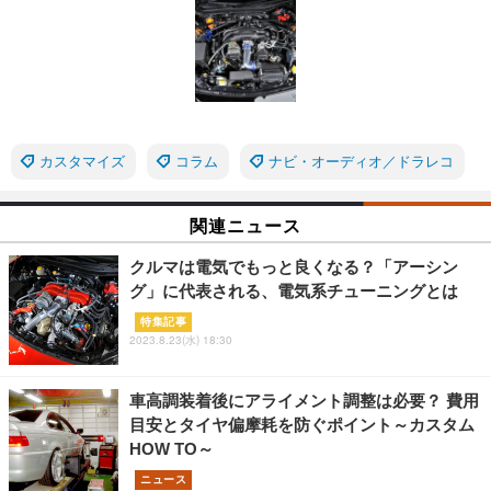
カスタマイズ
コラム
ナビ・オーディオ／ドラレコ
関連ニュース
クルマは電気でもっと良くなる？「アーシン
グ」に代表される、電気系チューニングとは
特集記事
2023.8.23(水) 18:30
車高調装着後にアライメント調整は必要？ 費用
目安とタイヤ偏摩耗を防ぐポイント～カスタム
HOW TO～
ニュース