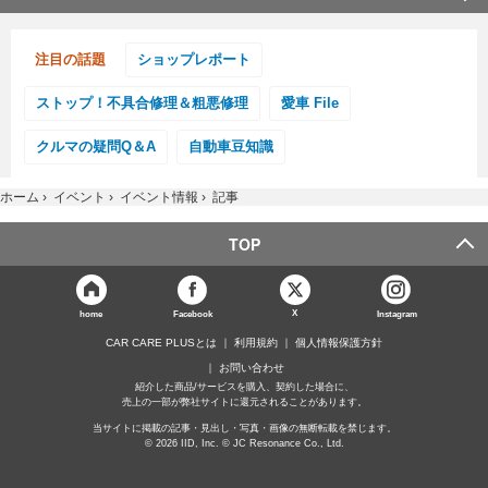
注目の話題
ショップレポート
ストップ！不具合修理＆粗悪修理
愛車 File
クルマの疑問Q＆A
自動車豆知識
ホーム
›
イベント
›
イベント情報
›
記事
TOP
X
home
Facebook
Instagram
CAR CARE PLUSとは
利用規約
個人情報保護方針
お問い合わせ
紹介した商品/サービスを購入、契約した場合に、
売上の一部が弊社サイトに還元されることがあります。
当サイトに掲載の記事・見出し・写真・画像の無断転載を禁じます。
© 2026 IID, Inc. © JC Resonance Co., Ltd.