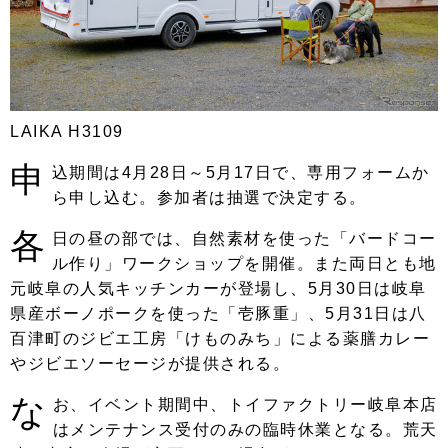
LAIKA H3109
申
込期間は4月28日～5月17日で、専用フォームか
ら申し込む。参加者は抽選で決定する。
各
日の昼の部では、自然素材を使った「バードコー
ル作り」ワークショップを開催。また両日とも地
元岐阜の人気キッチンカーが登場し、5月30日は岐阜
県産ボーノポークを使った「壱豚重」、5月31日は八
百津町のジビエ工房「けものみち」による薬膳カレー
やジビエソーセージが提供される。
な
お、イベント期間中、トイファクトリー岐阜本店
はメンテナンス受付のみの臨時休業となる。荒天