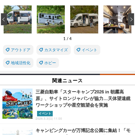
‹
1
/
4
アウトドア
カスタマイズ
イベント
地域活性化
ホビー
関連ニュース
三菱自動車「スターキャンプ2026 in 朝霧高
原」、サイトロンジャパンが協力…天体望遠鏡
ワークショップや星空観望会を実施
イベント
2026.5.3(日) 11:00
キャンピングカーが万博記念公園に集結！「モ