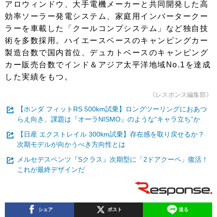
アロウィンドウ、大手電機メーカーと共同開発した高
効率ソーラー発電システム、家庭用インバータークー
ラーを車載した「クールコンプシステム」など独自技
術を多数採用。ハイエースベースのキャンピングカー
製造台数で国内首位、デュカトベースのキャンピング
カー販売台数でインド＆アジア太平洋地域No.1を達成
した実績をもつ。
《レスポンス編集部》
【ホンダ フィットRS 500km試乗】ロングツーリングにおあつ
らえ向き、課題は『オーラNISMO』のような“キャラ立ち”か
【日産 エクストレイル 300km試乗】存在感を取り戻せるか？
次期モデルが向かうべき方向性とは
メルセデスベンツ『Sクラス』次期型に「2ドアクーペ」復活！
これが最終デザインだ
シェア
ポスト
送る