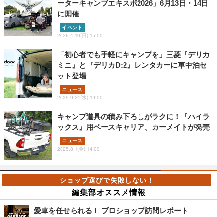
ーターキャンプエキスポ2026」6月13日・14日
に開催
イベント
2026.4.19(日) 15:00
「初心者でも手軽にキャンプを」三菱『デリカ
ミニ』と『デリカD:2』レンタカーに車中泊セ
ット登場
ニュース
2025.9.24(水) 19:00
キャンプ道具の積み下ろしがラクに！『ハイラ
ックス』用ベースキャリア、カーメイトが発売
ニュース
2025.8.1(金) 14:00
編集部オススメ情報
愛車を任せられる！ プロショップ訪問レポート