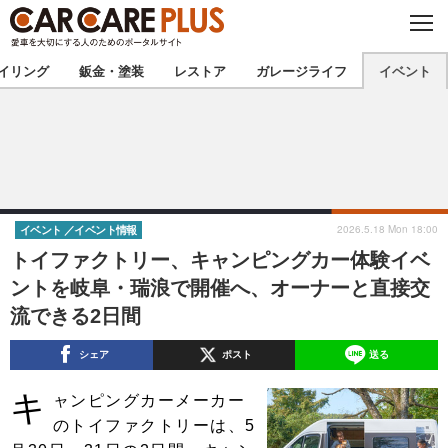
C
L
O
★カーケアプラス認定★
厳選プロショップを地域から探す
S
イリング
鈑金・塗装
レストア
ガレージライフ
イベント
E
北海道
東北
北関東
南関東
甲信越
北陸
2026.5.18 Mon 18:00
イベント
イベント情報
トイファクトリー、キャンピングカー体験イベ
東海
関西
ントを岐阜・瑞浪で開催へ、オーナーと直接交
流できる2日間
中国
四国
シェア
ポスト
送る
九州
沖縄
キ
ャンピングカーメーカー
注目の記事
のトイファクトリーは、5