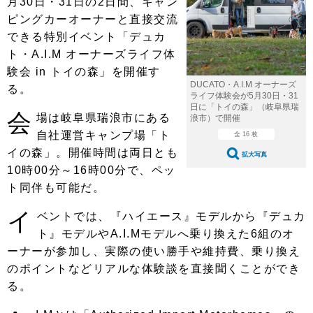
月30日・31日の2日間、キャン
ショップレポート
愛車 File
ディテイリング
ピングカーオーナーと直接交流
自動車豆知識
ストップ！不具合修理＆粗悪修理
ディテイリング
洗車
鈑金・塗装
できる特別イベント「デュカ
ト・A.I.M オーナーズライフ体
鈑金・塗装
ヘッドライト磨き
コーティング
小キズ直し
防錆
特集記事
験会 in トイの森」を開催す
DUCATO・A.I.M オーナーズ
る。
フィルム・ラッピング
ストップ 不具合修理＆粗悪修理
カーメーカー「旧車」関連プロジェ
ショップ紹介
ライフ体験会が5月30日・31
クト
日に「トイの森」（岐阜県瑞
会
場は岐阜県瑞浪市にある
浪市）で開催
ショップレポート
プロショップ検索
レストア
コラム
自社運営キャンプ場「ト
全 16 枚
カーメーカー「旧車」関連プロジ
コラム
イの森」。開催時間は両日とも
イベント
拡大写真
ェクト
10時00分～16時00分で、ペッ
インタビュー
イベント告知
イベントレポート
ト同伴も可能だ。
イ
ベントでは、『ハイエース』モデルから『デュカ
ト』モデルやA.I.Mモデルへ乗り換えた6組のオ
ーナーが参加し、実際の使い勝手や維持費、乗り換え
のポイントなどリアルな体験談を直接聞くことができ
る。