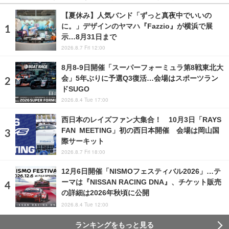
【夏休み】人気バンド「ずっと真夜中でいいの
に。」デザインのヤマハ『Fazzio』が横浜で展
示…8月31日まで
2026.8.7 Fri 12:00
8月8‐9日開催「スーパーフォーミュラ第8戦東北大
会」5年ぶりに予選Q3復活…会場はスポーツラン
ドSUGO
2026.8.4 Tue 17:00
西日本のレイズファン大集合！ 10月3日「RAYS
FAN MEETING」初の西日本開催 会場は岡山国
際サーキット
2026.8.7 Fri 18:00
12月6日開催「NISMOフェスティバル2026」…テ
ーマは『NISSAN RACING DNA』、チケット販売
の詳細は2026年秋頃に公開
2026.8.4 Tue 12:00
ランキングをもっと見る