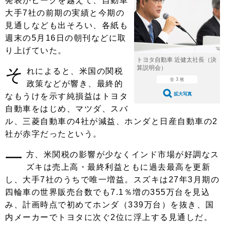
発表がピークを越えて、自動車
ショップレポート
愛車 File
ディテイリング
大手7社の前期の実績と今期の
自動車豆知識
ストップ！不具合修理＆粗悪修理
ディテイリング
洗車
見通しなども出そろい、各紙も
鈑金・塗装
週末の5月16日の朝刊などに取
鈑金・塗装
ヘッドライト磨き
コーティング
小キズ直し
防錆
特集記事
り上げていた。
トヨタ自動車 近健太社長（決
フィルム・ラッピング
ストップ 不具合修理＆粗悪修理
カーメーカー「旧車」関連プロジェ
ショップ紹介
算説明会）
そ
れによると、米国の関税
クト
全 3 枚
政策などが響き、最終的
ショップレポート
プロショップ検索
レストア
拡大写真
なもうけを示す純損益はトヨタ
コラム
カーメーカー「旧車」関連プロジ
自動車をはじめ、マツダ、スバ
コラム
イベント
ェクト
ル、三菱自動車の4社が減益、ホンダと日産自動車の2
インタビュー
イベント告知
イベントレポート
社が赤字だったという。
一
方、米関税の影響が少なくインド市場が好調なス
ズキは売上高・最終利益ともに過去最高を更新
し、大手7社のうちで唯一増益。スズキは27年3月期の
四輪車の世界販売台数でも7.1％増の355万台を見込
み、計画時点で初めてホンダ（339万台）を抜き、国
内メーカーでトヨタに次ぐ2位に浮上する見通しだ。