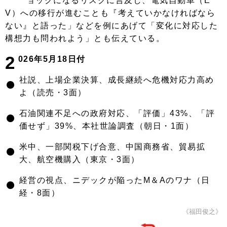
ョックになるリスクに言及し、電気自動車（E
V）への移行が進むことも『考えていかなければなら
ない』と語った」などを例にあげて「変化に対応した
構想力も問われよう」とも伝えている。
2
026年5月18日付
●
社説、上場企業決算、成長継続へ危機対応力高め
よ（読売・3面）
●
石油関連不足への政府対応、「評価」43%、「評
価せず」39%、本社世論調査（朝日・1面）
●
米中、一部関税下げ合意、中国商務省、貿易拡
大、航空機購入（東京・3面）
●
経営の視点、ニデックが陥ったM＆Aのワナ（日
経・8面）
《福田俊之》