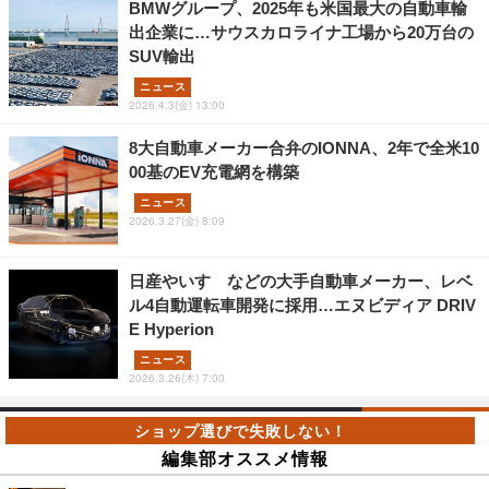
BMWグループ、2025年も米国最大の自動車輸
出企業に…サウスカロライナ工場から20万台の
SUV輸出
ニュース
2026.4.3(金) 13:00
8大自動車メーカー合弁のIONNA、2年で全米10
00基のEV充電網を構築
ニュース
2026.3.27(金) 8:09
日産やいすゞなどの大手自動車メーカー、レベ
ル4自動運転車開発に採用…エヌビディア DRIV
E Hyperion
ニュース
2026.3.26(木) 7:00
編集部オススメ情報