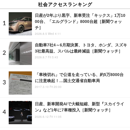
社会アクセスランキング
日産が2年ぶり黒字、新車受注「キックス」1万10
00台、「エルグランド」8000台超［新聞ウォッ
チ］
2026.8.5 Wed 4:11
自動車7社4～6月期決算、トヨタ、ホンダ、スズキ
3社最高益、スバルは最終減益［新聞ウォッチ］
2026.8.7 Fri 5:43
「車検切れ」で公道を走っている、約5万8000台
に注意喚起！…国土交通省自動車局
2017.3.10 Fri 20:00
日産、新車開発AIで大幅短縮、新型『スカイライ
ン』など1年に7車種投入［新聞ウォッチ］
2026.6.12 Fri 11:05