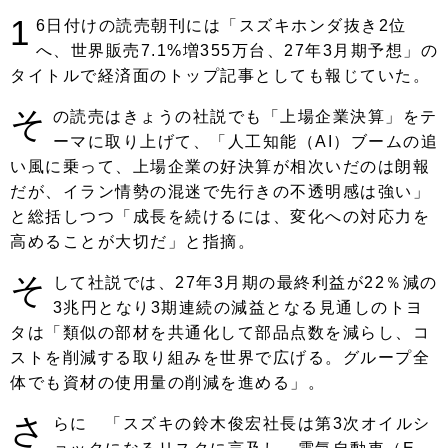
1
6日付けの読売朝刊には「スズキホンダ抜き2位
へ、世界販売7.1%増355万台、27年3月期予想」の
タイトルで経済面のトップ記事としても報じていた。
そ
の読売はきょうの社説でも「上場企業決算」をテ
ーマに取り上げて、「人工知能（AI）ブームの追
い風に乗って、上場企業の好決算が相次いだのは朗報
だが、イラン情勢の混迷で先行きの不透明感は強い」
と総括しつつ「成長を続けるには、変化への対応力を
高めることが大切だ」と指摘。
そ
して社説では、27年3月期の最終利益が22％減の
3兆円となり3期連続の減益となる見通しのトヨ
タは「類似の部材を共通化して部品点数を減らし、コ
ストを削減する取り組みを世界で広げる。グループ全
体でも資材の使用量の削減を進める」。
さ
らに 「スズキの鈴木俊宏社長は第3次オイルシ