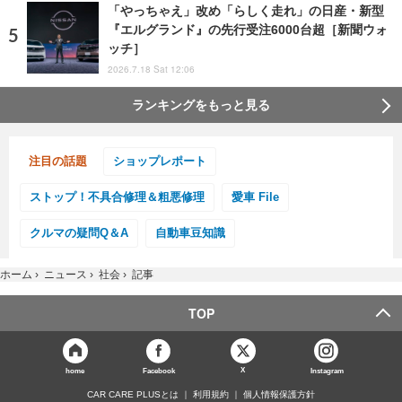
「やっちゃえ」改め「らしく走れ」の日産・新型
『エルグランド』の先行受注6000台超［新聞ウォ
ッチ］
2026.7.18 Sat 12:06
ランキングをもっと見る
注目の話題
ショップレポート
ストップ！不具合修理＆粗悪修理
愛車 File
クルマの疑問Q＆A
自動車豆知識
ホーム
›
ニュース
›
社会
›
記事
TOP
X
home
Facebook
Instagram
CAR CARE PLUSとは
利用規約
個人情報保護方針