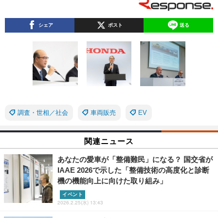
シェア
ポスト
送る
調査・世相／社会
車両販売
EV
関連ニュース
あなたの愛車が「整備難民」になる？ 国交省が
IAAE 2026で示した「整備技術の高度化と診断
機の機能向上に向けた取り組み」
イベント
2026.2.25(水) 13:43