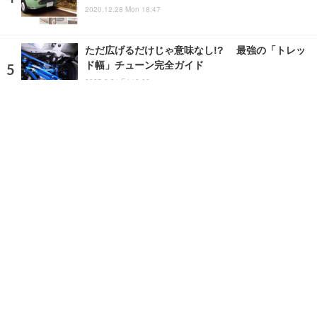
2020.12.28 Mon 18:47
ただ広げるだけじゃ意味なし!? 最強の「トレッ
ド幅」チューン完全ガイド
2025.3.21 Fri 13:00
ランキングをもっと見る
注目の話題
ショップレポート
ストップ！不具合修理＆粗悪修理
愛車 File
クルマの疑問Q＆A
自動車豆知識
ホーム
›
特集記事
›
コラム
›
記事
TOP