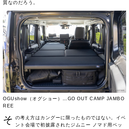
質なのだろう。
OGUshow（オグショー）…GO OUT CAMP JAMBO
REE
そ
の考え方はカングーに限ったものではない。イベ
ント会場で初披露されたジムニー ノマド用ベッ