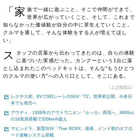
「家
族で一緒に遊ぶこと。そこで仲間ができて、
世界が広がっていくこと。そして、これまで
知らなかった価値観が自分の中に芽生えていくこと。
クルマを通して、そんな体験をする人が増えてほし
い」
ス
タッフの言葉から伝わってきたのは、自らの体験
に基づいた実感だった。カングーという1台に落
とし込まれたこのベッドキットは、そんな“もうひとつ
のクルマの使い方”への入り口として、そこにある。
《上之園真以》
レクサス初、EVで3列シートのSUV『TZ』世界初公開…今冬日
本でも発売へ
アウディ、1935年のアウトウニオン『ルッカ』再現へ…6005cc
の16気筒搭載で320km/h超え
マヒンドラ、新型SUV「Thar ROXX」発表…インド初のオフロ
ード攻略システム搭載