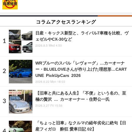
コラムアクセスランキング
日産・キックス新型と、ライバル7車種を比較、ヴ
ェゼルやCX-30など
2026.8.5 Wed 4:50
WRブルーのスバル「レヴォーグ」…カーオーナ
ー・BLUELOVEさんが作り上げた理想形…CART
UNE PickUpCars 2026
2026.6.22 Mon 18:03
【旧車と共にある人生】「不便」という名の、至
極の贅沢 … カーオーナー・住野公一氏
2026.3.27 Fri 15:56
「ちょっと旧車」なクルマの経年劣化に絶句【日
産フィガロ 酔狂 愛車日記 02】