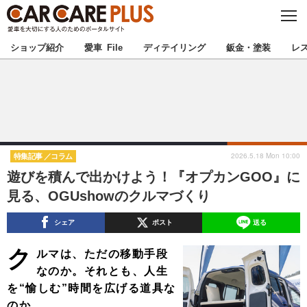
C
L
O
★カーケアプラス認定★
厳選プロショップを地域から探す
S
ショップ紹介
愛車 File
ディテイリング
鈑金・塗装
レ
E
北海道
東北
北関東
南関東
甲信越
北陸
2026.5.18 Mon 10:00
特集記事
コラム
遊びを積んで出かけよう！『オプカンGOO』に
東海
関西
見る、OGUshowのクルマづくり
中国
四国
シェア
ポスト
送る
ク
九州
沖縄
ルマは、ただの移動手段
なのか。それとも、人生
注目の記事
を“愉しむ”時間を広げる道具な
のか。