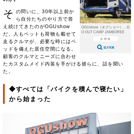
ショップレポート
愛車 File
ディテイリング
そ
の問いに、30年以上前か
自動車豆知識
ストップ！不具合修理＆粗悪修理
ディテイリング
洗車
鈑金・塗装
ら自分たちのやり方で答
鈑金・塗装
え続けてきたのがOGUshow
ヘッドライト磨き
コーティング
小キズ直し
防錆
特集記事
OGUshow（オグショー）…G
O OUT CAMP JAMBOREE
だ。人もペットも荷物も載せて
フィルム・ラッピング
ストップ 不具合修理＆粗悪修理
カーメーカー「旧車」関連プロジェ
全 96 枚
ショップ紹介
走るクルマが、必要な時にはベ
クト
拡大写真
ッドを備えた居住空間になる。
ショップレポート
プロショップ検索
レストア
顧客のクルマとニーズに合わせ
コラム
たカスタムメイド内装を手がける彼らに、話を聞い
カーメーカー「旧車」関連プロジ
コラム
イベント
ェクト
た。
インタビュー
イベント告知
イベントレポート
◆
すべては「バイクを積んで寝たい」
から始まった