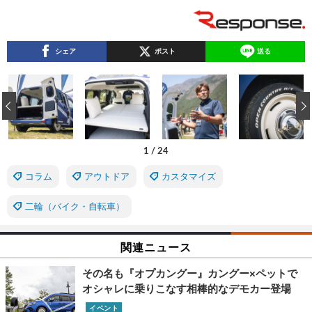
シェア
ポスト
送る
‹
1
/
24
コラム
アウトドア
カスタマイズ
二輪（バイク・自転車）
関連ニュース
その名も『オプカングー』カングー×ペットで
オシャレに乗りこなす相棒的なデモカー登場
イベント