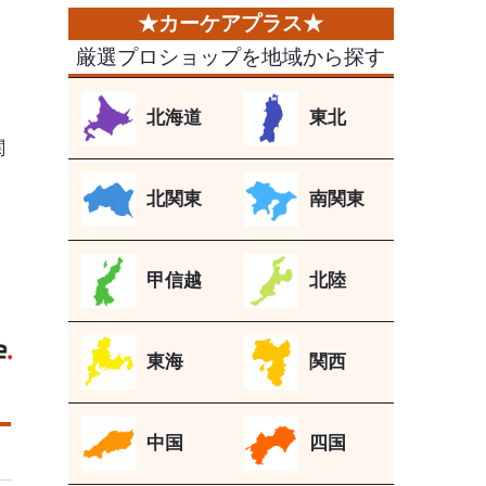
厳選プロショップを地域から探す
北海道
東北
関
〒
北関東
南関東
甲信越
北陸
》
東海
関西
中国
四国