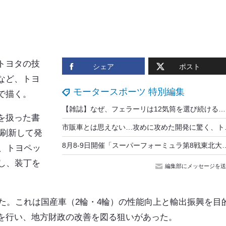
トヨタの技
シェア
ポスト
など、トヨ
モータースポーツ 特別編集
で描く。
【雑誌】なぜ、フェラーリは12気筒を選び続けるのか？ その歴史と思想を分析
を扱った書
市販車とは思えない…攻めに攻めた
刷新して発
8月8‐9日開催「スーパーフォーミュラ第8戦東北大会」5年ぶり
で、トヨペッ
し、装丁を
編集部にメッセージを送
した。これは国産車（2輪・4輪）の性能向上と輸出振興を目
を行い、地方財政の改善を図る狙いがあった。