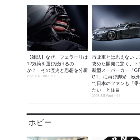
【雑誌】なぜ、フェラーリは
市販車とは思えない…
12気筒を選び続けるの
攻めた開発に驚く、ト
か？ その歴史と思想を分析
新型スーパーカー「G
2026.8.6 Thu 19:00
GT」に再び脚光 欧
で日本のファンも「乗
たい」と注目
2026.8.5 Wed 4:14
ホビー