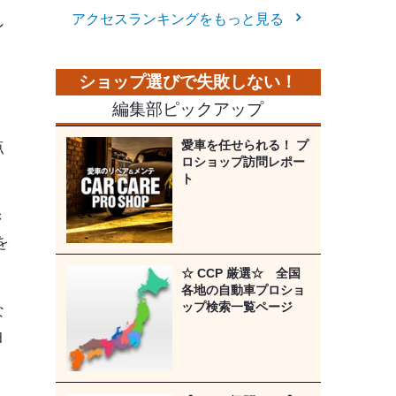
アクセスランキングをもっと見る
ン
編集部ピックアップ
愛車を任せられる！ プ
点
ロショップ訪問レポー
ト
き
を
☆ CCP 厳選☆ 全国
各地の自動車プロショ
ップ検索一覧ページ
な
ヨ