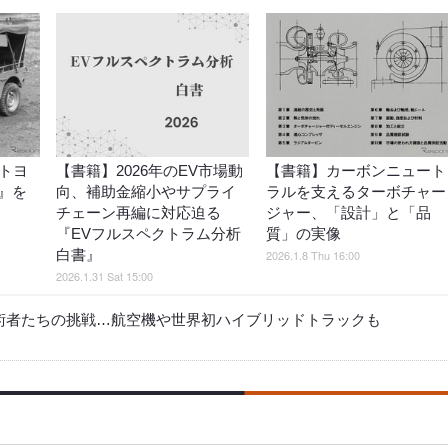
トヨ
【書籍】2026年のEV市場動
【書籍】カーボンニュート
』を
向、補助金縮小やサプライ
ラルを支えるターボチャー
チェーン再編に対応迫る
ジャー、「設計」と「品
『EVフルスペクトラム分析
質」の実像
白書』
2026.1.8 Thu 16:00
2026.1.31 Sat 15:00
技術者たちの挑戦…航空機や世界初ハイブリッドトラックも