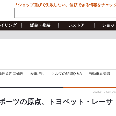
「ショップ選びで失敗しない」信頼できる情報をチェッ
イリング
鈑金・塗装
レストア
ショッ
修理＆粗悪修理
愛車 File
クルマの疑問Q＆A
自動車豆知識
2026.5.10 Sun 20
ポーツの原点、トヨペット・レーサ