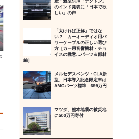
産・新型SUV「テクトン」
のインド発表に「日本で欲
しい」の声
「太ければ正解」ではな
い？ カーオーディオ用パ
ワーケーブルの正しい選び
方［カー用音響機材・チョ
イスの極意…パーツ＆部材
ス
編］
メルセデスベンツ・CLA新
型、日本導入記念限定車は
AMGパーツ標準 699万円
マツダ、熊本地震の被災地
に500万円寄付