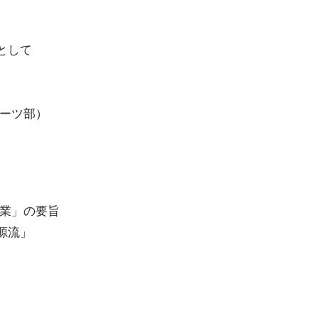
として
ポーツ部）
工業」の要旨
源流」