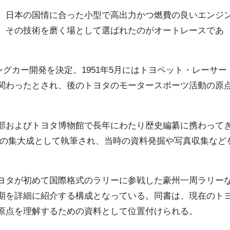
、日本の国情に合った小型で高出力かつ燃費の良いエンジ
。その技術を磨く場として選ばれたのがオートレースであ
シングカー開発を決定。1951年5月にはトヨペット・レーサー
関わったとされ、後のトヨタのモータースポーツ活動の原
部およびトヨタ博物館で長年にわたり歴史編纂に携わって
その集大成として執筆され、当時の資料発掘や写真収集など
ヨタが初めて国際格式のラリーに参戦した豪州一周ラリー
期を詳細に紹介する構成となっている。同書は、現在のト
原点を理解するための資料として位置付けられる。