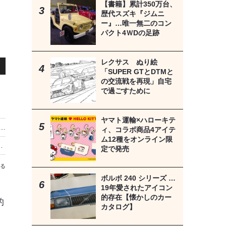
【書籍】累計350万台、
歴代スズキ『ジムニ
ー』…唯一無二のコン
パクト4ＷDの足跡
レクサス ぬり絵
「SUPER GTとDTMと
の交流戦を再現」自宅
で過ごすために
ヤマト運輸×ハローキテ
開発に驚く、トヨタ・新型スーパーカー「GR GT」に再び脚光 欧州公開で日本のファンも「乗ってみたい」と注目
ィ、コラボ商品4アイテ
ム12種をオンライン限
に予選Q3復活…会場はスポーツランドSUGO
定で発売
る
ボルボ 240 シリーズ …
19年愛されたアイコン
的存在【懐かしのカー
的
カタログ】