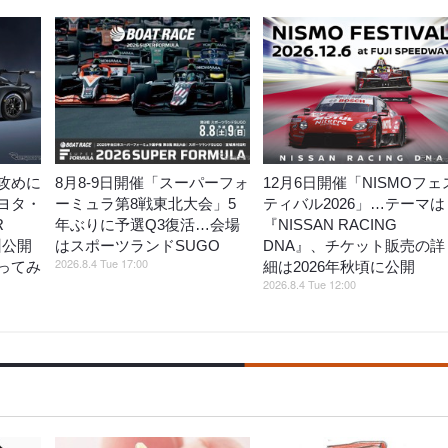
攻めに
8月8‐9日開催「スーパーフォ
12月6日開催「NISMOフェ
ヨタ・
ーミュラ第8戦東北大会」5
ティバル2026」…テーマは
R
年ぶりに予選Q3復活…会場
『NISSAN RACING
州公開
はスポーツランドSUGO
DNA』、チケット販売の詳
2026.8.4 Tue 17:00
ってみ
細は2026年秋頃に公開
2026.8.4 Tue 12:00