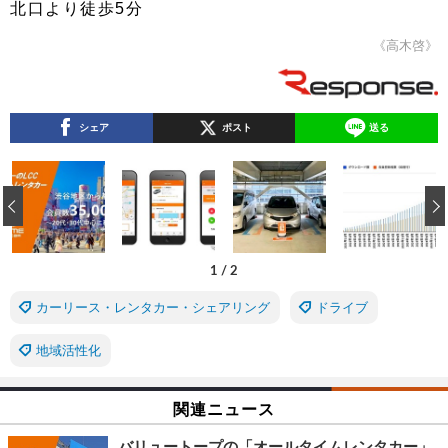
北口より徒歩5分
《高木啓》
シェア
ポスト
送る
‹
1
/
2
カーリース・レンタカー・シェアリング
ドライブ
地域活性化
関連ニュース
バリュートープの「オールタイムレンタカー」