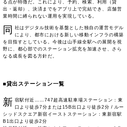
る点が特徴だ。これにより、予約、検索、利用（貸
出・返却）、決済までをアプリ上で完結でき、店舗営
業時間に縛られない運用を実現している。
同
社はデジタル技術を基盤とした独自の運営モデル
により、都市における新しい移動インフラの構築
を目指すとしている。今後は山手線全駅への展開を視
野に、都心部でのステーション拡充を加速させ、さら
なる成長を図る方針だ。
■貸出ステーション一覧
新
宿駅付近……747超高速駐車場ステーション：東
口より徒歩7分または15B出口より徒歩2分 / ルー
シッドスクエア新宿イーストステーション：東新宿駅
B1出口より徒歩2分