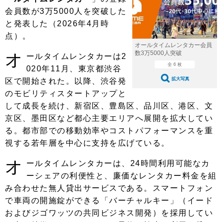
ショップレポート
愛車 File
ディテイリング
会員数が3万5000人を突破した
自動車豆知識
ストップ！不具合修理＆粗悪修理
と発表した（2026年4月時
ディテイリング
洗車
鈑金・塗装
点）。
鈑金・塗装
ヘッドライト磨き
コーティング
小キズ直し
防錆
特集記事
オールタイムレンタカー会員
数3万5000人突破
オ
ールタイムレンタカーは2
フィルム・ラッピング
ストップ 不具合修理＆粗悪修理
カーメーカー「旧車」関連プロジェ
全 6 枚
ショップ紹介
020年11月、東京都渋谷
クト
拡大写真
区で開始された。以降、渋谷発
ショップレポート
プロショップ検索
レストア
のモビリティスタートアップと
コラム
して成長を続け、新宿区、豊島区、品川区、港区、文
カーメーカー「旧車」関連プロジ
コラム
イベント
ェクト
京区、墨田区など都心主要エリアへ展開を拡大してい
インタビュー
イベント告知
イベントレポート
る。都市部での移動効率やコストパフォーマンスを重
視する若年層を中心に支持を広げている。
オ
ールタイムレンタカーは、24時間利用可能なカ
ーシェアの利便性と、廉価なレンタカー料金を組
み合わせた無人貸出サービスである。スマートフォン
で車両の開施錠ができる「バーチャルキー」（イード
およびジゴワッツの共同ビジネス開発）を採用してい