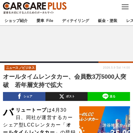
C
L
O
★カーケアプラス認定★
厳選プロショップを地域から探す
S
ショップ紹介
愛車 File
ディテイリング
鈑金・塗装
レ
E
北海道
東北
北関東
南関東
甲信越
北陸
2026.5.9 Sat 14:00
ニュース
ビジネス
オールタイムレンタカー、会員数3万5000人突
東海
関西
破 若年層支持で拡大
中国
四国
シェア
ポスト
送る
バ
九州
沖縄
リュートープ
は4月30
日、同社が運営するカー
注目の記事
シェア型LCCレンタカー「
オ
ールタイムレンタカー
」の登録