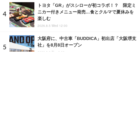
トヨタ「GR」がスシローが初コラボ！？ 限定ミ
ニカー付きメニュー発売…食とクルマで夏休みを
楽しむ
2026.8.5 Wed 12:00
大阪府に、中古車「BUDDICA」初出店「大阪堺支
社」を8月8日オープン
2026.8.6 Thu 6:00
ランキングをもっと見る
注目の話題
ショップレポート
ストップ！不具合修理＆粗悪修理
愛車 File
クルマの疑問Q＆A
自動車豆知識
ホーム
›
ニュース
›
ビジネス
›
記事