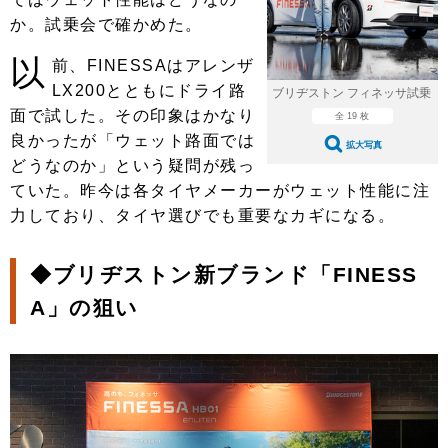
ショップレポート
愛車 File
ディテイリング
か。試乗会で確かめた。
自動車豆知識
ストップ！不具合修理＆粗悪修理
ディテイリング
洗車
鈑金・塗装
以
前、FINESSAはアレンザ
鈑金・塗装
ヘッドライト磨き
コーティング
LX200とともにドライ路
小キズ直し
防錆
特集記事
ブリヂストン フィネッサ試乗
面で試した。その印象はかなり
全 19 枚
フィルム・ラッピング
ストップ 不具合修理＆粗悪修理
カーメーカー「旧車」関連プロジェ
ショップ紹介
良かったが「ウェット路面では
拡大写真
クト
どうなのか」という疑問が残っ
ショップレポート
プロショップ検索
レストア
ていた。昨今は各タイヤメーカーがウェット性能に注
コラム
力しており、タイヤ選びでも重要なカギになる。
カーメーカー「旧車」関連プロジ
コラム
イベント
ェクト
インタビュー
イベント告知
イベントレポート
◆ブリヂストン新ブランド「FINESS
A」の狙い