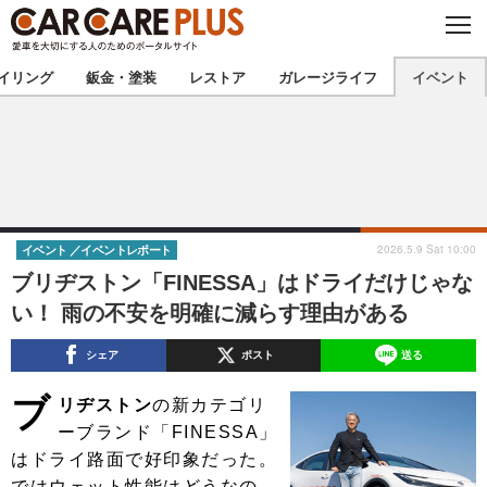
C
L
O
★カーケアプラス認定★
厳選プロショップを地域から探す
S
イリング
鈑金・塗装
レストア
ガレージライフ
イベント
E
北海道
東北
北関東
南関東
甲信越
北陸
2026.5.9 Sat 10:00
イベント
イベントレポート
ブリヂストン「FINESSA」はドライだけじゃな
東海
関西
い！ 雨の不安を明確に減らす理由がある
中国
四国
シェア
ポスト
送る
九州
沖縄
ブ
リヂストン
の新カテゴリ
ーブランド「FINESSA」
注目の記事
はドライ路面で好印象だった。
ではウェット性能はどうなの