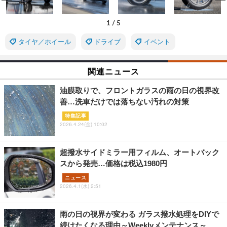
1
/
5
タイヤ／ホイール
ドライブ
イベント
関連ニュース
油膜取りで、フロントガラスの雨の日の視界改
善…洗車だけでは落ちない汚れの対策
特集記事
2026.4.24(金) 10:02
超撥水サイドミラー用フィルム、オートバック
スから発売…価格は税込1980円
ニュース
2026.4.1(水) 2:51
雨の日の視界が変わる ガラス撥水処理をDIYで
続けたくなる理由～Weeklyメンテナンス～