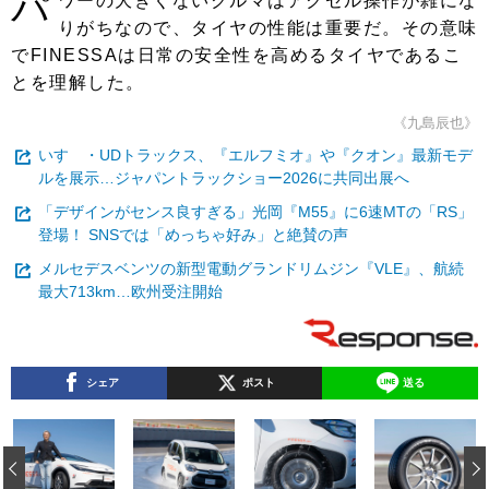
パ
ワーの大きくないクルマはアクセル操作が雑にな
りがちなので、タイヤの性能は重要だ。その意味
でFINESSAは日常の安全性を高めるタイヤであるこ
とを理解した。
《九島辰也》
いすゞ・UDトラックス、『エルフミオ』や『クオン』最新モデ
ルを展示…ジャパントラックショー2026に共同出展へ
「デザインがセンス良すぎる」光岡『M55』に6速MTの「RS」
登場！ SNSでは「めっちゃ好み」と絶賛の声
メルセデスベンツの新型電動グランドリムジン『VLE』、航続
最大713km…欧州受注開始
シェア
ポスト
送る
‹