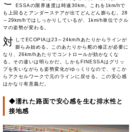
こ
ESSAの限界速度は時速30km。これを1km/hで
も上回るとアンダーステアが出てどんどん膨らむ。28
～29km/hではしっかりしているが、1km/h単位でクル
マの姿勢が変わる。
対
してECOPIAは23～24km/hあたりからラインが
膨らみ始める。このあたりから舵の修正が必要に
なり、26km/hあたりでコントロールが効かなくな
る。その違いは明らかだ。しかもFINESSAはグリッ
プを失いながらも姿勢変化がゆっくりなので、そこか
らアクセルワークで元のラインに戻せる。この安心感
はかなり有意義だ。
◆濡れた路面で安心感を生む排水性と
接地感