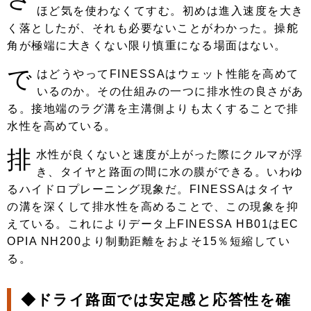
ほど気を使わなくてすむ。初めは進入速度を大き
く落としたが、それも必要ないことがわかった。操舵
角が極端に大きくない限り慎重になる場面はない。
で
はどうやってFINESSAはウェット性能を高めて
いるのか。その仕組みの一つに排水性の良さがあ
る。接地端のラグ溝を主溝側よりも太くすることで排
水性を高めている。
排
水性が良くないと速度が上がった際にクルマが浮
き、タイヤと路面の間に水の膜ができる。いわゆ
るハイドロプレーニング現象だ。FINESSAはタイヤ
の溝を深くして排水性を高めることで、この現象を抑
えている。これによりデータ上FINESSA HB01はEC
OPIA NH200より制動距離をおよそ15％短縮してい
る。
◆ドライ路面では安定感と応答性を確