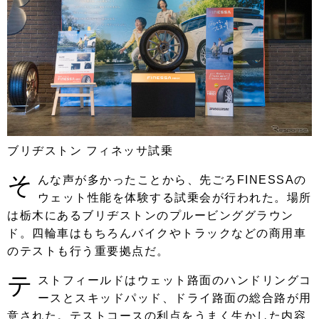
ブリヂストン フィネッサ試乗
そ
んな声が多かったことから、先ごろFINESSAの
ウェット性能を体験する試乗会が行われた。場所
は栃木にあるブリヂストンのプルービンググラウン
ド。四輪車はもちろんバイクやトラックなどの商用車
のテストも行う重要拠点だ。
テ
ストフィールドはウェット路面のハンドリングコ
ースとスキッドパッド、ドライ路面の総合路が用
意された。テストコースの利点をうまく生かした内容