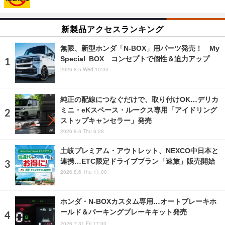
新製品アクセスランキング
無限、新型ホンダ「N-BOX」用パーツ発売！ My
Special BOX コンセプトで個性＆迫力アップ
2026.8.5 Wed 10:00
純正の配線につなぐだけで、取り付けOK…デリカ
ミニ・eKスペース・ルークス専用「アイドリング
ストップキャンセラー」発売
2026.8.6 Thu 6:28
土岐プレミアム・アウトレット、NEXCO中日本と
連携…ETC限定ドライブプラン「速旅」販売開始
2026.8.6 Thu 11:00
ホンダ・N-BOXカスタム専用…オートブレーキホ
ールド＆パーキングブレーキキット発売
2026.7.31 Fri 17:00