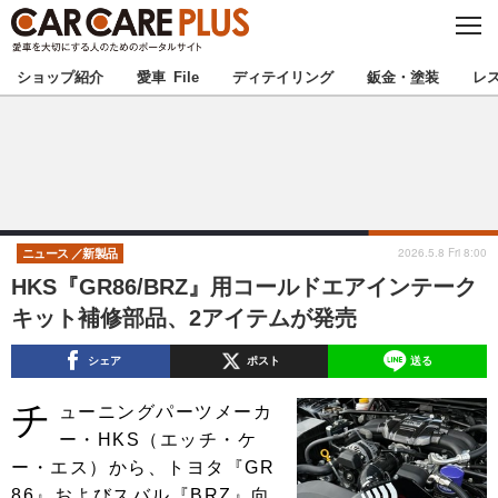
C
L
O
★カーケアプラス認定★
厳選プロショップを地域から探す
S
ショップ紹介
愛車 File
ディテイリング
鈑金・塗装
レ
E
北海道
東北
北関東
南関東
甲信越
北陸
2026.5.8 Fri 8:00
ニュース
新製品
HKS『GR86/BRZ』用コールドエアインテーク
東海
関西
キット補修部品、2アイテムが発売
中国
四国
シェア
ポスト
送る
チ
九州
沖縄
ューニングパーツメーカ
ー・HKS（エッチ・ケ
注目の記事
ー・エス）から、トヨタ『GR
86』およびスバル『BRZ』向