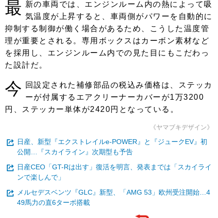
最
新の車両では、エンジンルーム内の熱によって吸
気温度が上昇すると、車両側がパワーを自動的に
抑制する制御が働く場合があるため、こうした温度管
理が重要とされる。専用ボックスはカーボン素材など
を採用し、エンジンルーム内での見た目にもこだわっ
た設計だ。
今
回設定された補修部品の税込み価格は、ステッカ
ーが付属するエアクリーナーカバーが1万3200
円、ステッカー単体が2420円となっている。
《ヤマブキデザイン》
日産、新型『エクストレイルe-POWER』と『ジュークEV』初
公開…『スカイライン』次期型も予告
日産CEO「GT-Rは出す」復活を明言、発表までは「スカイライ
ンで楽しんで」
メルセデスベンツ『GLC』新型、「AMG 53」欧州受注開始…4
49馬力の直6ターボ搭載