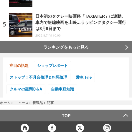
日本初のタクシー映画祭「TAXIATER」に連動、
車内で短編映画を上映…ラッピングタクシー運行
は8月9日まで
2026.8.7 Fri 10:00
ランキングをもっと見る
注目の話題
ショップレポート
ストップ！不具合修理＆粗悪修理
愛車 File
クルマの疑問Q＆A
自動車豆知識
ホーム
›
ニュース
›
新製品
›
記事
TOP