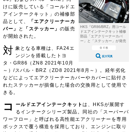
ショップレポート
愛車 File
ディテイリング
けに販売している「コールドエ
自動車豆知識
ストップ！不具合修理＆粗悪修理
アインテークキット」の補修部
ディテイリング
洗車
鈑金・塗装
品として、
「エアクリーナーカ
鈑金・塗装
ヘッドライト磨き
コーティング
小キズ直し
防錆
特集記事
HKS『GR86/BRZ』用コール
バー」
と
「ステッカー」
の販売
ドエアインテークキット補修
が開始された。
部品「エアクリーナーカバ
フィルム・ラッピング
ストップ 不具合修理＆粗悪修理
カーメーカー「旧車」関連プロジェ
ショップ紹介
ー」と「ステッカー」が発売
クト
対
象となる車種は、FA24エ
全 4 枚
ショップレポート
プロショップ検索
レストア
ンジンを搭載したトヨ
コラム
拡大写真
タ・GR86（ZN8 2021年10月
カーメーカー「旧車」関連プロジ
コラム
イベント
ェクト
～）/スバル・BRZ（ZD8 2021年8月～）。経年劣化
インタビュー
イベント告知
イベントレポート
などによってエアクリーナーカバーやカバーに貼付さ
れたステッカーが損傷した場合の交換用として使用で
きる。
コ
ールドエアインテークキット
は、HKSが展開す
るインテークシリーズ製品。同社の「スーパーパ
ワーフロー」と呼ばれる高性能エアクリーナーを専用
ボックスで覆う構造を採用しており、エンジンに取り