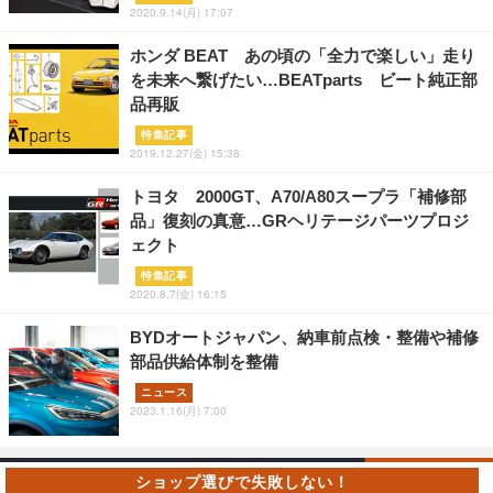
2020.9.14(月) 17:07
ホンダ BEAT あの頃の「全力で楽しい」走り
を未来へ繋げたい…BEATparts ビート純正部
品再販
特集記事
2019.12.27(金) 15:38
トヨタ 2000GT、A70/A80スープラ「補修部
品」復刻の真意…GRヘリテージパーツプロジ
ェクト
特集記事
2020.8.7(金) 16:15
BYDオートジャパン、納車前点検・整備や補修
部品供給体制を整備
ニュース
2023.1.16(月) 7:00