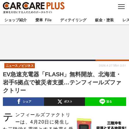
C
L
O
★カーケアプラス認定★
厳選プロショップを地域から探す
S
ショップ紹介
愛車 File
ディテイリング
鈑金・塗装
レ
E
北海道
東北
北関東
南関東
甲信越
北陸
2026.4.27 Mon 3:01
ニュース
ビジネス
EV急速充電器「FLASH」無料開放、北海道・
東海
関西
岩手5拠点で被災者支援…テンフィールズファ
クトリー
中国
四国
シェア
ポスト
送る
九州
沖縄
テ
ンフィールズファクトリ
注目の記事
ーは、4月20日に発生し