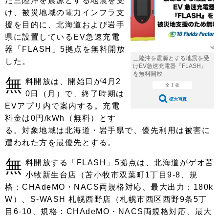
た三陸沖を震源とする地震を受
ショップレポート
愛車 File
ディテイリング
け、被災地域の電力インフラ支
自動車豆知識
ストップ！不具合修理＆粗悪修理
ディテイリング
洗車
援を目的に、北海道および岩手
鈑金・塗装
県に設置しているEV急速充電
鈑金・塗装
ヘッドライト磨き
コーティング
小キズ直し
防錆
特集記事
器「FLASH」5拠点を無料開放
三陸沖を震源とする地震を受
した。
フィルム・ラッピング
ストップ 不具合修理＆粗悪修理
カーメーカー「旧車」関連プロジェ
ショップ紹介
けEV急速充電器『FLASH』
クト
を無料開放
無
料開放は、開始日が4月2
ショップレポート
プロショップ検索
レストア
全 1 枚
0日（月）で、終了時期は
コラム
拡大写真
カーメーカー「旧車」関連プロジ
EVアプリ内で案内する。充電
コラム
イベント
ェクト
料金は0円/kWh（無料）とす
インタビュー
イベント告知
イベントレポート
る。対象地域は北海道・岩手県で、優先利用は被害に
遭われた方を最優先とする。
無
料開放する「FLASH」5拠点は、北海道がゲオ苫
小牧新生台店（苫小牧市双葉町1丁目9-8、規
格：CHAdeMO・NACS両規格対応、最大出力：180k
W）、S-WASH 札幌西野店（札幌市西区西野9条5丁
目6-10、規格：CHAdeMO・NACS両規格対応、最大