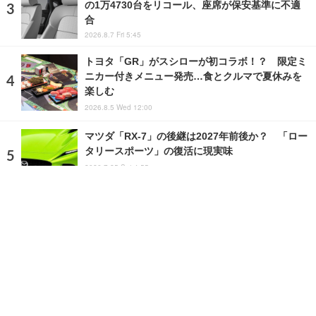
の1万4730台をリコール、座席が保安基準に不適
合
2026.8.7 Fri 5:45
トヨタ「GR」がスシローが初コラボ！？ 限定ミ
ニカー付きメニュー発売…食とクルマで夏休みを
楽しむ
2026.8.5 Wed 12:00
マツダ「RX-7」の後継は2027年前後か？ 「ロー
タリースポーツ」の復活に現実味
2026.7.25 Sat 4:55
ランキングをもっと見る
注目の話題
ショップレポート
ストップ！不具合修理＆粗悪修理
愛車 File
クルマの疑問Q＆A
自動車豆知識