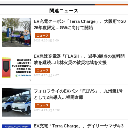
関連ニュース
EV充電クーポン「Terra Charge」、大阪府で20
26年度限定…GWに向けて開始
ニュース
2026.4.26(日) 6:00
EV急速充電器「FLASH」、岩手3拠点の無料開
放を継続…山林火災の被災地域を支援
ニュース
2026.4.25(土) 4:07
フォロフライのEVバン「F11VS」、九州第1号
として2台導入…福岡倉庫
ニュース
2026.4.21(火) 15:00
EV充電「Terra Charge」、デイリーヤマザキ3