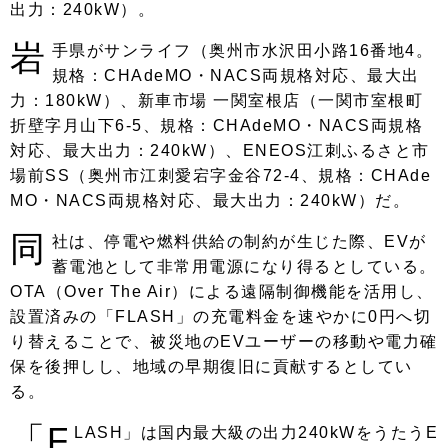
出力：240kW）。
岩
手県がサンライフ（奥州市水沢田小路16番地4。
規格：CHAdeMO・NACS両規格対応、最大出
力：180kW）、新車市場 一関室根店（一関市室根町
折壁字月山下6-5、規格：CHAdeMO・NACS両規格
対応、最大出力：240kW）、ENEOS江刺ふるさと市
場前SS（奥州市江刺愛宕字金谷72-4、規格：CHAde
MO・NACS両規格対応、最大出力：240kW）だ。
同
社は、停電や燃料供給の制約が生じた際、EVが
蓄電池として非常用電源になり得るとしている。
OTA（Over The Air）による遠隔制御機能を活用し、
設置済みの「FLASH」の充電料金を速やかに0円へ切
り替えることで、被災地のEVユーザーの移動や電力確
保を後押しし、地域の早期復旧に貢献するとしてい
る。
「F
LASH」は国内最大級の出力240kWをうたうE