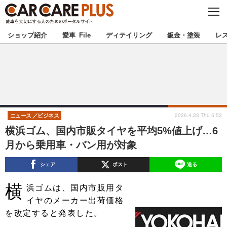
C
L
O
★カーケアプラス認定★
厳選プロショップを地域から探す
S
ショップ紹介
愛車 File
ディテイリング
鈑金・塗装
レ
E
北海道
東北
北関東
南関東
甲信越
北陸
2026.4.23 Thu 5:52
ニュース
ビジネス
横浜ゴム、国内市販タイヤを平均5%値上げ…6
東海
関西
月から乗用車・バン用が対象
中国
四国
シェア
ポスト
送る
横
九州
沖縄
浜ゴムは、国内市販用タ
イヤのメーカー出荷価格
注目の記事
を改定すると発表した。