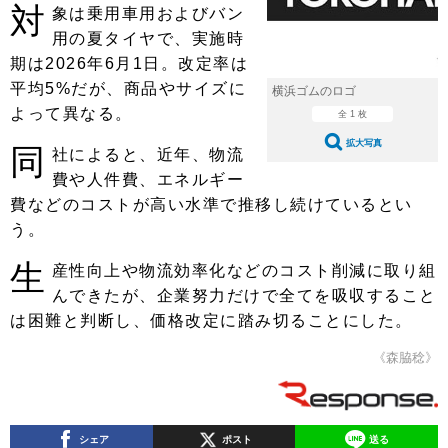
ショップレポート
愛車 File
ディテイリング
対
象は乗用車用およびバン
用の夏タイヤで、実施時
自動車豆知識
ストップ！不具合修理＆粗悪修理
ディテイリング
洗車
鈑金・塗装
期は2026年6月1日。改定率は
鈑金・塗装
平均5%だが、商品やサイズに
ヘッドライト磨き
コーティング
小キズ直し
防錆
特集記事
横浜ゴムのロゴ
よって異なる。
全 1 枚
フィルム・ラッピング
ストップ 不具合修理＆粗悪修理
カーメーカー「旧車」関連プロジェ
ショップ紹介
拡大写真
同
クト
社によると、近年、物流
ショップレポート
プロショップ検索
レストア
費や人件費、エネルギー
コラム
費などのコストが高い水準で推移し続けているとい
カーメーカー「旧車」関連プロジ
コラム
イベント
う。
ェクト
インタビュー
イベント告知
イベントレポート
生
産性向上や物流効率化などのコスト削減に取り組
んできたが、企業努力だけで全てを吸収すること
は困難と判断し、価格改定に踏み切ることにした。
《森脇稔》
シェア
ポスト
送る